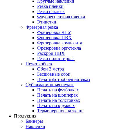
Круглые наклейки
Резка пленки
Резка наклеек
Флуоресцентная пленка
Этикетки
Фрезерная резка
Фрезеровка ЧПУ
Фрезеровка ПВХ
Фрезеровка композита
Фрезеровка оргстекла
Раскрой ПВХ
Резка полистирола
Печать обоев
Обои 3 метра
Бесшовные обои
Печать фотообоев на заказ
Сублимационная печать
Печать на футболках
Печать на шопперах
Печать на толстовках
Печать на кружках
Термоперенос на ткань
Продукция
Баннеры
Наклейки