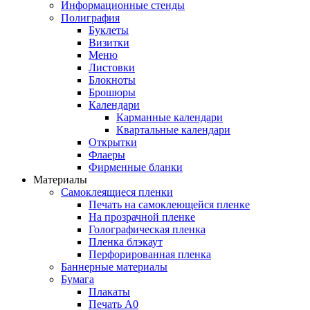
Информационные стенды
Полиграфия
Буклеты
Визитки
Меню
Листовки
Блокноты
Брошюры
Календари
Карманные календари
Квартальные календари
Открытки
Флаеры
Фирменные бланки
Материалы
Самоклеящиеся пленки
Печать на самоклеющейся пленке
На прозрачной пленке
Голографическая пленка
Пленка блэкаут
Перфорированная пленка
Баннерные материалы
Бумага
Плакаты
Печать А0