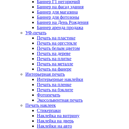
Баннер Г1 негорючий
Баннер на фасад здания
Баннер для магазина
Баннер для фотозоны
Баннер на День Рождения
Баннер аренда продажа
УФ-печать
Печать на пластике
Печать на оргстекле
Печать белым цветом
Печать на дереве
Печать на плитке
Печать на металле
Печать на фанере
Интерьерная печать
Интерьерные наклейки
Печать на пленке
Печать на бэклите
Фотопечать
Экосольвентная печать
Печать наклеек
Стикерпаки
Наклейка на витрину
Наклейка на дверь
Наклейки на авто