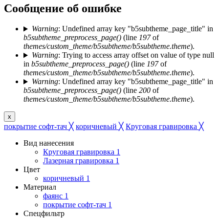
Сообщение об ошибке
Warning
: Undefined array key "b5subtheme_page_title" in
b5subtheme_preprocess_page()
(line
197
of
themes/custom_theme/b5subtheme/b5subtheme.theme
).
Warning
: Trying to access array offset on value of type null
in
b5subtheme_preprocess_page()
(line
197
of
themes/custom_theme/b5subtheme/b5subtheme.theme
).
Warning
: Undefined array key "b5subtheme_page_title" in
b5subtheme_preprocess_page()
(line
200
of
themes/custom_theme/b5subtheme/b5subtheme.theme
).
x
покрытие софт-тач
╳
коричневый
╳
Круговая гравировка
╳
Вид нанесения
Круговая гравировка
1
Лазерная гравировка
1
Цвет
коричневый
1
Материал
фаянс
1
покрытие софт-тач
1
Спецфильтр