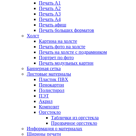
Печать А1
Печать А2
Печать А3
Печать А4
Печать афиш
Печать больших форматов
Холст
Картина на холсте
Печать фото на холсте
Печать на холсте с подрамником
Портрет по фото
Печать модульных картин
Баннерная сетка
Листовые материалы
Пластик ПВХ
Пенокартон
Полистирол
ПЭТ
Акрил
Композит
Оргстекло
Таблички из оргстекла
Прозрачное оргстекло
Информация о материалах
Ширины печати