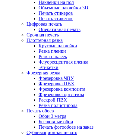
Наклейки на пол
Объемные наклейки 3D
Печать стикеров
Печать этикеток
Цифровая печать
Оперативная печать
Срочная печать
Плоттерная резка
Круглые наклейки
Резка пленки
Резка наклеек
Флуоресцентная пленка
Этикетки
Фрезерная резка
Фрезеровка ЧПУ
Фрезеровка ПВХ
Фрезеровка композита
Фрезеровка оргстекла
Раскрой ПВХ
Резка полистирола
Печать обоев
Обои 3 метра
Бесшовные обои
Печать фотообоев на заказ
Сублимационная печать