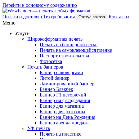
Перейти к основному содержанию
Оплата и доставка
Техтребования
Контакты
Статус заказа
Меню
Услуги
Широкоформатная печать
Печать на баннерной сетке
Печать на самоклеющейся пленке
Паспорт строительства
Фотосетка
Печать баннеров
Баннер с люверсами
Литой баннер
Ламинированный баннер
Баннер Блэкбек
Баннер Г1 негорючий
Баннер на фасад здания
Баннер для магазина
Баннер для фотозоны
Баннер на День Рождения
Баннер аренда продажа
УФ-печать
Печать на пластике