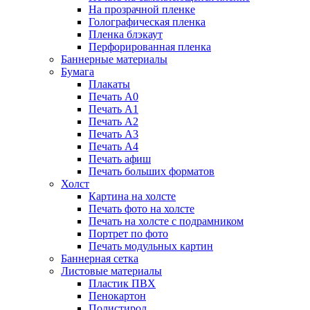
На прозрачной пленке
Голографическая пленка
Пленка блэкаут
Перфорированная пленка
Баннерные материалы
Бумага
Плакаты
Печать А0
Печать А1
Печать А2
Печать А3
Печать А4
Печать афиш
Печать больших форматов
Холст
Картина на холсте
Печать фото на холсте
Печать на холсте с подрамником
Портрет по фото
Печать модульных картин
Баннерная сетка
Листовые материалы
Пластик ПВХ
Пенокартон
Полистирол