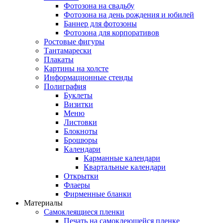
Фотозона на свадьбу
Фотозона на день рождения и юбилей
Баннер для фотозоны
Фотозона для корпоративов
Ростовые фигуры
Тантамарески
Плакаты
Картины на холсте
Информационные стенды
Полиграфия
Буклеты
Визитки
Меню
Листовки
Блокноты
Брошюры
Календари
Карманные календари
Квартальные календари
Открытки
Флаеры
Фирменные бланки
Материалы
Самоклеящиеся пленки
Печать на самоклеющейся пленке