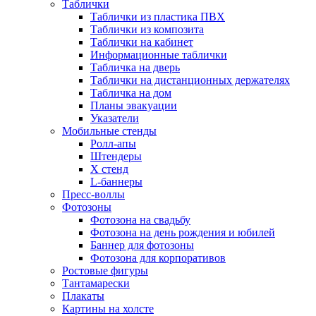
Таблички
Таблички из пластика ПВХ
Таблички из композита
Таблички на кабинет
Информационные таблички
Табличка на дверь
Таблички на дистанционных держателях
Табличка на дом
Планы эвакуации
Указатели
Мобильные стенды
Ролл-апы
Штендеры
Х стенд
L-баннеры
Пресс-воллы
Фотозоны
Фотозона на свадьбу
Фотозона на день рождения и юбилей
Баннер для фотозоны
Фотозона для корпоративов
Ростовые фигуры
Тантамарески
Плакаты
Картины на холсте