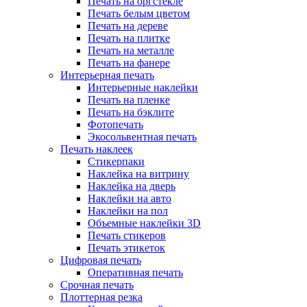
Печать на оргстекле
Печать белым цветом
Печать на дереве
Печать на плитке
Печать на металле
Печать на фанере
Интерьерная печать
Интерьерные наклейки
Печать на пленке
Печать на бэклите
Фотопечать
Экосольвентная печать
Печать наклеек
Стикерпаки
Наклейка на витрину
Наклейка на дверь
Наклейки на авто
Наклейки на пол
Объемные наклейки 3D
Печать стикеров
Печать этикеток
Цифровая печать
Оперативная печать
Срочная печать
Плоттерная резка