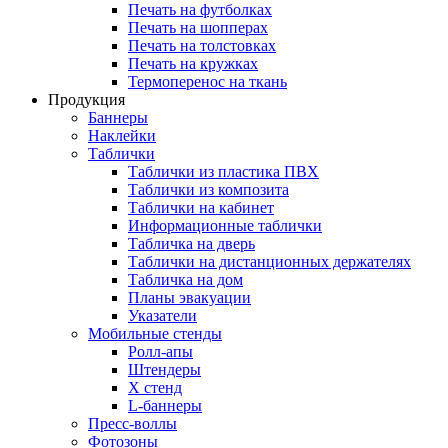
Печать на футболках
Печать на шопперах
Печать на толстовках
Печать на кружках
Термоперенос на ткань
Продукция
Баннеры
Наклейки
Таблички
Таблички из пластика ПВХ
Таблички из композита
Таблички на кабинет
Информационные таблички
Табличка на дверь
Таблички на дистанционных держателях
Табличка на дом
Планы эвакуации
Указатели
Мобильные стенды
Ролл-апы
Штендеры
Х стенд
L-баннеры
Пресс-воллы
Фотозоны