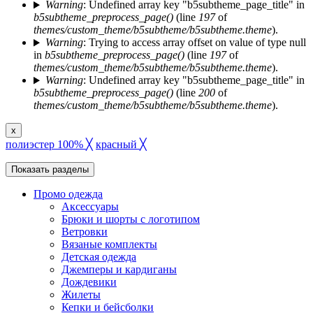
Warning
: Undefined array key "b5subtheme_page_title" in
b5subtheme_preprocess_page()
(line
197
of
themes/custom_theme/b5subtheme/b5subtheme.theme
).
Warning
: Trying to access array offset on value of type null
in
b5subtheme_preprocess_page()
(line
197
of
themes/custom_theme/b5subtheme/b5subtheme.theme
).
Warning
: Undefined array key "b5subtheme_page_title" in
b5subtheme_preprocess_page()
(line
200
of
themes/custom_theme/b5subtheme/b5subtheme.theme
).
x
полиэстер 100%
╳
красный
╳
Показать разделы
Промо одежда
Аксессуары
Брюки и шорты с логотипом
Ветровки
Вязаные комплекты
Детская одежда
Джемперы и кардиганы
Дождевики
Жилеты
Кепки и бейсболки