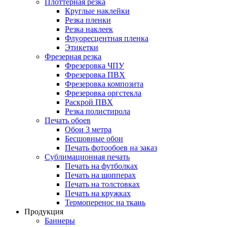
Плоттерная резка
Круглые наклейки
Резка пленки
Резка наклеек
Флуоресцентная пленка
Этикетки
Фрезерная резка
Фрезеровка ЧПУ
Фрезеровка ПВХ
Фрезеровка композита
Фрезеровка оргстекла
Раскрой ПВХ
Резка полистирола
Печать обоев
Обои 3 метра
Бесшовные обои
Печать фотообоев на заказ
Сублимационная печать
Печать на футболках
Печать на шопперах
Печать на толстовках
Печать на кружках
Термоперенос на ткань
Продукция
Баннеры