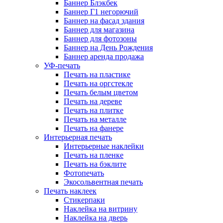
Баннер Блэкбек
Баннер Г1 негорючий
Баннер на фасад здания
Баннер для магазина
Баннер для фотозоны
Баннер на День Рождения
Баннер аренда продажа
УФ-печать
Печать на пластике
Печать на оргстекле
Печать белым цветом
Печать на дереве
Печать на плитке
Печать на металле
Печать на фанере
Интерьерная печать
Интерьерные наклейки
Печать на пленке
Печать на бэклите
Фотопечать
Экосольвентная печать
Печать наклеек
Стикерпаки
Наклейка на витрину
Наклейка на дверь