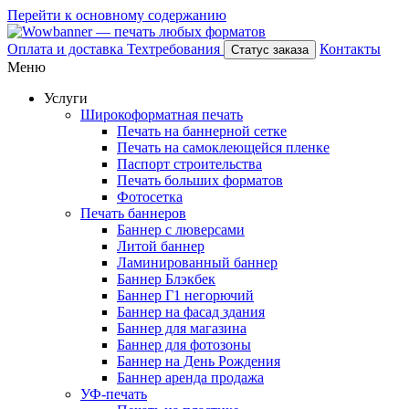
Перейти к основному содержанию
Оплата и доставка
Техтребования
Контакты
Статус заказа
Меню
Услуги
Широкоформатная печать
Печать на баннерной сетке
Печать на самоклеющейся пленке
Паспорт строительства
Печать больших форматов
Фотосетка
Печать баннеров
Баннер с люверсами
Литой баннер
Ламинированный баннер
Баннер Блэкбек
Баннер Г1 негорючий
Баннер на фасад здания
Баннер для магазина
Баннер для фотозоны
Баннер на День Рождения
Баннер аренда продажа
УФ-печать