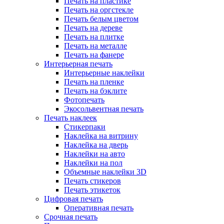
Печать на пластике
Печать на оргстекле
Печать белым цветом
Печать на дереве
Печать на плитке
Печать на металле
Печать на фанере
Интерьерная печать
Интерьерные наклейки
Печать на пленке
Печать на бэклите
Фотопечать
Экосольвентная печать
Печать наклеек
Стикерпаки
Наклейка на витрину
Наклейка на дверь
Наклейки на авто
Наклейки на пол
Объемные наклейки 3D
Печать стикеров
Печать этикеток
Цифровая печать
Оперативная печать
Срочная печать