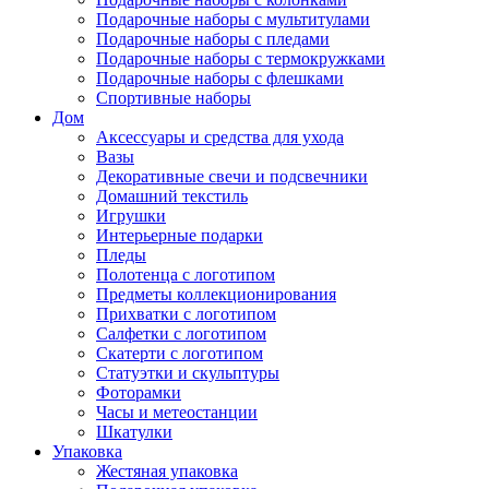
Подарочные наборы с мультитулами
Подарочные наборы с пледами
Подарочные наборы с термокружками
Подарочные наборы с флешками
Спортивные наборы
Дом
Аксессуары и средства для ухода
Вазы
Декоративные свечи и подсвечники
Домашний текстиль
Игрушки
Интерьерные подарки
Пледы
Полотенца с логотипом
Предметы коллекционирования
Прихватки с логотипом
Салфетки с логотипом
Скатерти с логотипом
Статуэтки и скульптуры
Фоторамки
Часы и метеостанции
Шкатулки
Упаковка
Жестяная упаковка