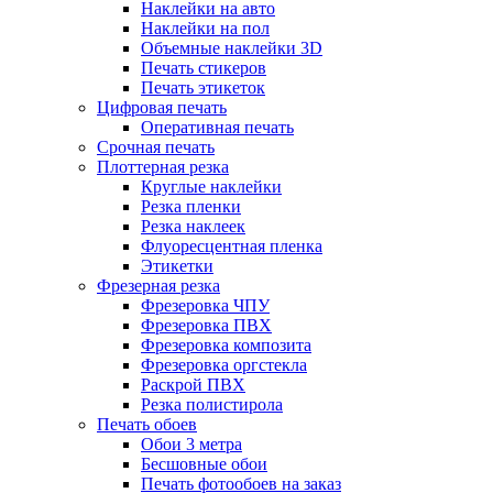
Наклейки на авто
Наклейки на пол
Объемные наклейки 3D
Печать стикеров
Печать этикеток
Цифровая печать
Оперативная печать
Срочная печать
Плоттерная резка
Круглые наклейки
Резка пленки
Резка наклеек
Флуоресцентная пленка
Этикетки
Фрезерная резка
Фрезеровка ЧПУ
Фрезеровка ПВХ
Фрезеровка композита
Фрезеровка оргстекла
Раскрой ПВХ
Резка полистирола
Печать обоев
Обои 3 метра
Бесшовные обои
Печать фотообоев на заказ