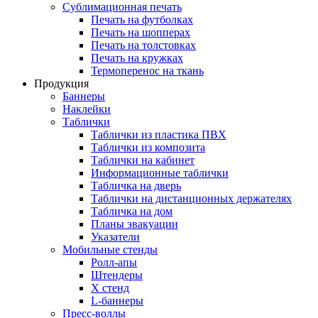
Сублимационная печать
Печать на футболках
Печать на шопперах
Печать на толстовках
Печать на кружках
Термоперенос на ткань
Продукция
Баннеры
Наклейки
Таблички
Таблички из пластика ПВХ
Таблички из композита
Таблички на кабинет
Информационные таблички
Табличка на дверь
Таблички на дистанционных держателях
Табличка на дом
Планы эвакуации
Указатели
Мобильные стенды
Ролл-апы
Штендеры
Х стенд
L-баннеры
Пресс-воллы