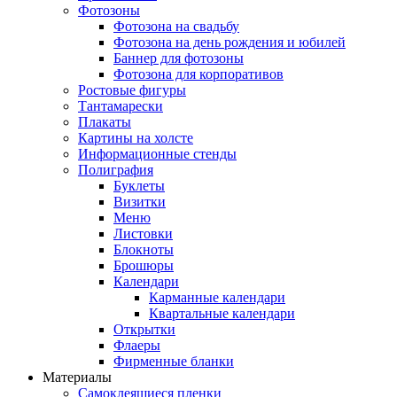
Фотозоны
Фотозона на свадьбу
Фотозона на день рождения и юбилей
Баннер для фотозоны
Фотозона для корпоративов
Ростовые фигуры
Тантамарески
Плакаты
Картины на холсте
Информационные стенды
Полиграфия
Буклеты
Визитки
Меню
Листовки
Блокноты
Брошюры
Календари
Карманные календари
Квартальные календари
Открытки
Флаеры
Фирменные бланки
Материалы
Самоклеящиеся пленки