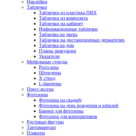
Наклейки
Таблички
Таблички из пластика ПВХ
Таблички из композита
Таблички на кабинет
Информационные таблички
Табличка на дверь
Таблички на дистанционных держателях
Табличка на дом
Планы эвакуации
Указатели
Мобильные стенды
Ролл-апы
Штендеры
Х стенд
L-баннеры
Пресс-воллы
Фотозоны
Фотозона на свадьбу
Фотозона на день рождения и юбилей
Баннер для фотозоны
Фотозона для корпоративов
Ростовые фигуры
Тантамарески
Плакаты