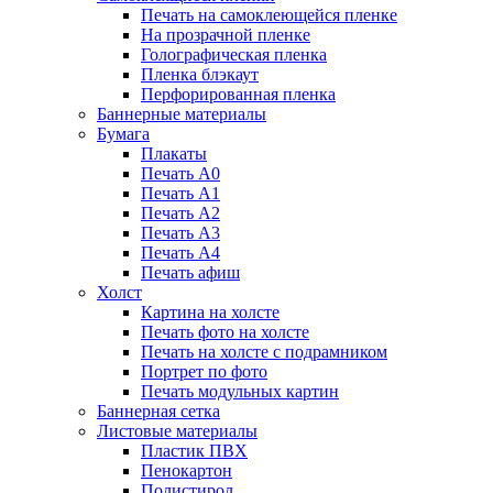
Печать на самоклеющейся пленке
На прозрачной пленке
Голографическая пленка
Пленка блэкаут
Перфорированная пленка
Баннерные материалы
Бумага
Плакаты
Печать А0
Печать А1
Печать А2
Печать А3
Печать А4
Печать афиш
Холст
Картина на холсте
Печать фото на холсте
Печать на холсте с подрамником
Портрет по фото
Печать модульных картин
Баннерная сетка
Листовые материалы
Пластик ПВХ
Пенокартон
Полистирол