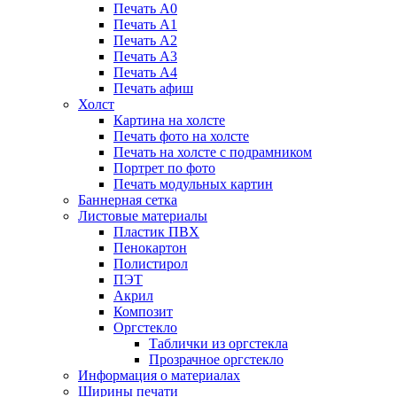
Печать А0
Печать А1
Печать А2
Печать А3
Печать А4
Печать афиш
Холст
Картина на холсте
Печать фото на холсте
Печать на холсте с подрамником
Портрет по фото
Печать модульных картин
Баннерная сетка
Листовые материалы
Пластик ПВХ
Пенокартон
Полистирол
ПЭТ
Акрил
Композит
Оргстекло
Таблички из оргстекла
Прозрачное оргстекло
Информация о материалах
Ширины печати