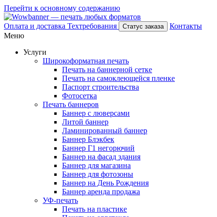
Перейти к основному содержанию
Оплата и доставка
Техтребования
Контакты
Статус заказа
Меню
Услуги
Широкоформатная печать
Печать на баннерной сетке
Печать на самоклеющейся пленке
Паспорт строительства
Фотосетка
Печать баннеров
Баннер с люверсами
Литой баннер
Ламинированный баннер
Баннер Блэкбек
Баннер Г1 негорючий
Баннер на фасад здания
Баннер для магазина
Баннер для фотозоны
Баннер на День Рождения
Баннер аренда продажа
УФ-печать
Печать на пластике