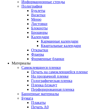
Информационные стенды
Полиграфия
Буклеты
Визитки
Меню
Листовки
Блокноты
Брошюры
Календари
Карманные календари
Квартальные календари
Открытки
Флаеры
Фирменные бланки
Материалы
Самоклеящиеся пленки
Печать на самоклеющейся пленке
На прозрачной пленке
Голографическая пленка
Пленка блэкаут
Перфорированная пленка
Баннерные материалы
Бумага
Плакаты
Печать А0