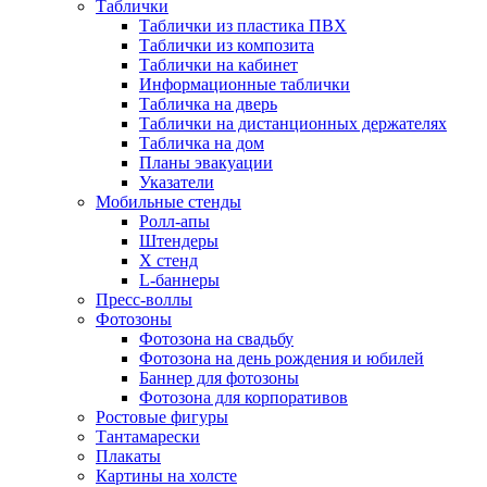
Таблички
Таблички из пластика ПВХ
Таблички из композита
Таблички на кабинет
Информационные таблички
Табличка на дверь
Таблички на дистанционных держателях
Табличка на дом
Планы эвакуации
Указатели
Мобильные стенды
Ролл-апы
Штендеры
Х стенд
L-баннеры
Пресс-воллы
Фотозоны
Фотозона на свадьбу
Фотозона на день рождения и юбилей
Баннер для фотозоны
Фотозона для корпоративов
Ростовые фигуры
Тантамарески
Плакаты
Картины на холсте