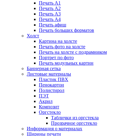
Печать А1
Печать А2
Печать А3
Печать А4
Печать афиш
Печать больших форматов
Холст
Картина на холсте
Печать фото на холсте
Печать на холсте с подрамником
Портрет по фото
Печать модульных картин
Баннерная сетка
Листовые материалы
Пластик ПВХ
Пенокартон
Полистирол
ПЭТ
Акрил
Композит
Оргстекло
Таблички из оргстекла
Прозрачное оргстекло
Информация о материалах
Ширины печати