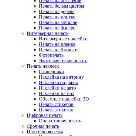
Печать на оргстекле
Печать белым цветом
Печать на дереве
Печать на плитке
Печать на металле
Печать на фанере
Интерьерная печать
Интерьерные наклейки
Печать на пленке
Печать на бэклите
Фотопечать
Экосольвентная печать
Печать наклеек
Стикерпаки
Наклейка на витрину
Наклейка на дверь
Наклейки на авто
Наклейки на пол
Объемные наклейки 3D
Печать стикеров
Печать этикеток
Цифровая печать
Оперативная печать
Срочная печать
Плоттерная резка