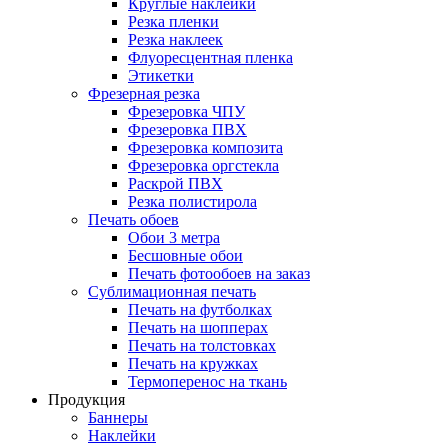
Круглые наклейки
Резка пленки
Резка наклеек
Флуоресцентная пленка
Этикетки
Фрезерная резка
Фрезеровка ЧПУ
Фрезеровка ПВХ
Фрезеровка композита
Фрезеровка оргстекла
Раскрой ПВХ
Резка полистирола
Печать обоев
Обои 3 метра
Бесшовные обои
Печать фотообоев на заказ
Сублимационная печать
Печать на футболках
Печать на шопперах
Печать на толстовках
Печать на кружках
Термоперенос на ткань
Продукция
Баннеры
Наклейки