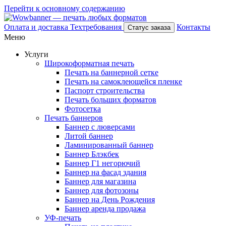
Перейти к основному содержанию
Оплата и доставка
Техтребования
Контакты
Статус заказа
Меню
Услуги
Широкоформатная печать
Печать на баннерной сетке
Печать на самоклеющейся пленке
Паспорт строительства
Печать больших форматов
Фотосетка
Печать баннеров
Баннер с люверсами
Литой баннер
Ламинированный баннер
Баннер Блэкбек
Баннер Г1 негорючий
Баннер на фасад здания
Баннер для магазина
Баннер для фотозоны
Баннер на День Рождения
Баннер аренда продажа
УФ-печать