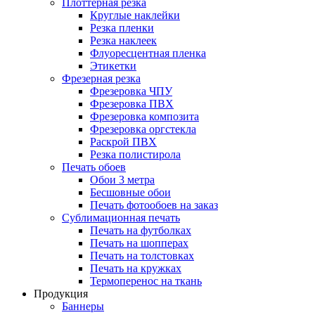
Плоттерная резка
Круглые наклейки
Резка пленки
Резка наклеек
Флуоресцентная пленка
Этикетки
Фрезерная резка
Фрезеровка ЧПУ
Фрезеровка ПВХ
Фрезеровка композита
Фрезеровка оргстекла
Раскрой ПВХ
Резка полистирола
Печать обоев
Обои 3 метра
Бесшовные обои
Печать фотообоев на заказ
Сублимационная печать
Печать на футболках
Печать на шопперах
Печать на толстовках
Печать на кружках
Термоперенос на ткань
Продукция
Баннеры