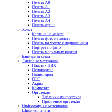
Печать А0
Печать А1
Печать А2
Печать А3
Печать А4
Печать афиш
Холст
Картина на холсте
Печать фото на холсте
Печать на холсте с подрамником
Портрет по фото
Печать модульных картин
Баннерная сетка
Листовые материалы
Пластик ПВХ
Пенокартон
Полистирол
ПЭТ
Акрил
Композит
Оргстекло
Таблички из оргстекла
Прозрачное оргстекло
Информация о материалах
Ширины печати