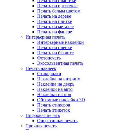
Печать на пластике
Печать на оргстекле
Печать белым цветом
Печать на дереве
Печать на плитке
Печать на металле
Печать на фанере
Интерьерная печать
Интерьерные наклейки
Печать на пленке
Печать на бэклите
Фотопечать
Экосольвентная печать
Печать наклеек
Стикерпаки
Наклейка на витрину
Наклейка на дверь
Наклейки на авто
Наклейки на пол
Объемные наклейки 3D
Печать стикеров
Печать этикеток
Цифровая печать
Оперативная печать
Срочная печать