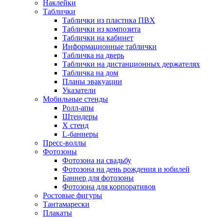
Наклейки
Таблички
Таблички из пластика ПВХ
Таблички из композита
Таблички на кабинет
Информационные таблички
Табличка на дверь
Таблички на дистанционных держателях
Табличка на дом
Планы эвакуации
Указатели
Мобильные стенды
Ролл-апы
Штендеры
Х стенд
L-баннеры
Пресс-воллы
Фотозоны
Фотозона на свадьбу
Фотозона на день рождения и юбилей
Баннер для фотозоны
Фотозона для корпоративов
Ростовые фигуры
Тантамарески
Плакаты