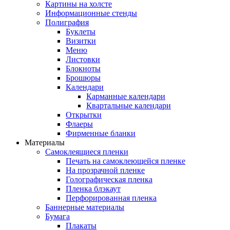
Картины на холсте
Информационные стенды
Полиграфия
Буклеты
Визитки
Меню
Листовки
Блокноты
Брошюры
Календари
Карманные календари
Квартальные календари
Открытки
Флаеры
Фирменные бланки
Материалы
Самоклеящиеся пленки
Печать на самоклеющейся пленке
На прозрачной пленке
Голографическая пленка
Пленка блэкаут
Перфорированная пленка
Баннерные материалы
Бумага
Плакаты