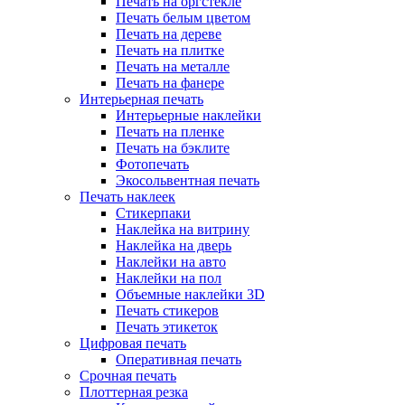
Печать на оргстекле
Печать белым цветом
Печать на дереве
Печать на плитке
Печать на металле
Печать на фанере
Интерьерная печать
Интерьерные наклейки
Печать на пленке
Печать на бэклите
Фотопечать
Экосольвентная печать
Печать наклеек
Стикерпаки
Наклейка на витрину
Наклейка на дверь
Наклейки на авто
Наклейки на пол
Объемные наклейки 3D
Печать стикеров
Печать этикеток
Цифровая печать
Оперативная печать
Срочная печать
Плоттерная резка