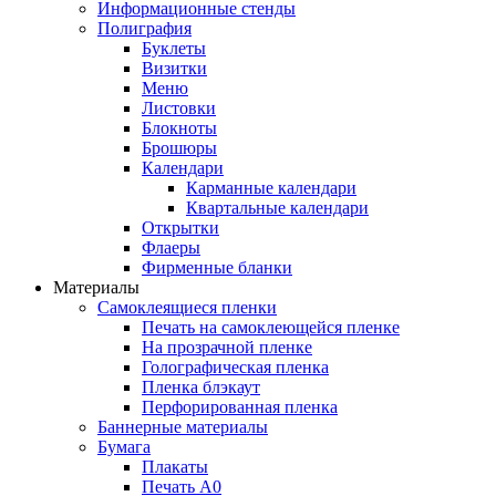
Информационные стенды
Полиграфия
Буклеты
Визитки
Меню
Листовки
Блокноты
Брошюры
Календари
Карманные календари
Квартальные календари
Открытки
Флаеры
Фирменные бланки
Материалы
Самоклеящиеся пленки
Печать на самоклеющейся пленке
На прозрачной пленке
Голографическая пленка
Пленка блэкаут
Перфорированная пленка
Баннерные материалы
Бумага
Плакаты
Печать А0