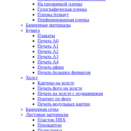
На прозрачной пленке
Голографическая пленка
Пленка блэкаут
Перфорированная пленка
Баннерные материалы
Бумага
Плакаты
Печать А0
Печать А1
Печать А2
Печать А3
Печать А4
Печать афиш
Печать больших форматов
Холст
Картина на холсте
Печать фото на холсте
Печать на холсте с подрамником
Портрет по фото
Печать модульных картин
Баннерная сетка
Листовые материалы
Пластик ПВХ
Пенокартон
Полистирол