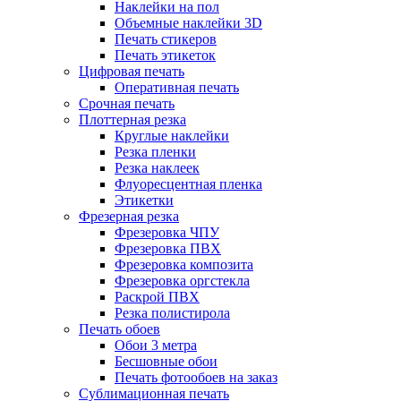
Наклейки на пол
Объемные наклейки 3D
Печать стикеров
Печать этикеток
Цифровая печать
Оперативная печать
Срочная печать
Плоттерная резка
Круглые наклейки
Резка пленки
Резка наклеек
Флуоресцентная пленка
Этикетки
Фрезерная резка
Фрезеровка ЧПУ
Фрезеровка ПВХ
Фрезеровка композита
Фрезеровка оргстекла
Раскрой ПВХ
Резка полистирола
Печать обоев
Обои 3 метра
Бесшовные обои
Печать фотообоев на заказ
Сублимационная печать