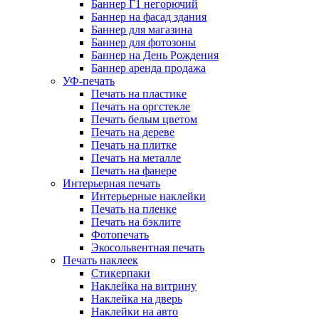
Баннер Г1 негорючий
Баннер на фасад здания
Баннер для магазина
Баннер для фотозоны
Баннер на День Рождения
Баннер аренда продажа
УФ-печать
Печать на пластике
Печать на оргстекле
Печать белым цветом
Печать на дереве
Печать на плитке
Печать на металле
Печать на фанере
Интерьерная печать
Интерьерные наклейки
Печать на пленке
Печать на бэклите
Фотопечать
Экосольвентная печать
Печать наклеек
Стикерпаки
Наклейка на витрину
Наклейка на дверь
Наклейки на авто