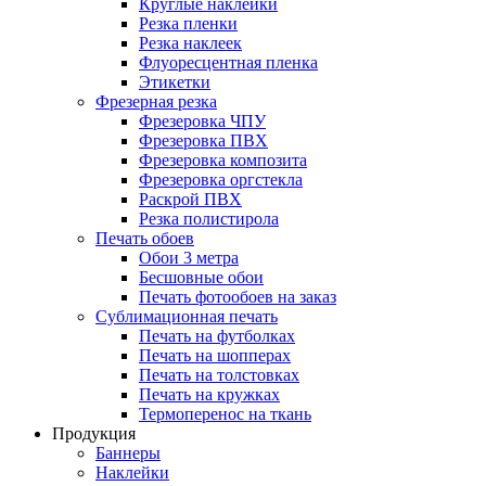
Круглые наклейки
Резка пленки
Резка наклеек
Флуоресцентная пленка
Этикетки
Фрезерная резка
Фрезеровка ЧПУ
Фрезеровка ПВХ
Фрезеровка композита
Фрезеровка оргстекла
Раскрой ПВХ
Резка полистирола
Печать обоев
Обои 3 метра
Бесшовные обои
Печать фотообоев на заказ
Сублимационная печать
Печать на футболках
Печать на шопперах
Печать на толстовках
Печать на кружках
Термоперенос на ткань
Продукция
Баннеры
Наклейки