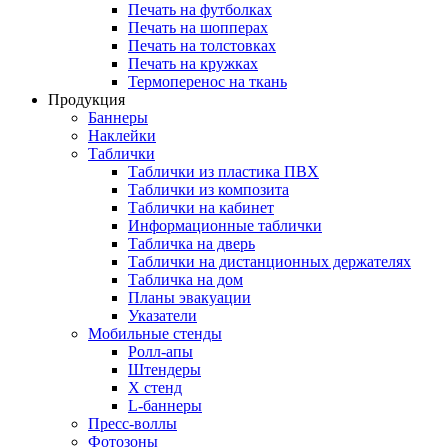
Печать на футболках
Печать на шопперах
Печать на толстовках
Печать на кружках
Термоперенос на ткань
Продукция
Баннеры
Наклейки
Таблички
Таблички из пластика ПВХ
Таблички из композита
Таблички на кабинет
Информационные таблички
Табличка на дверь
Таблички на дистанционных держателях
Табличка на дом
Планы эвакуации
Указатели
Мобильные стенды
Ролл-апы
Штендеры
Х стенд
L-баннеры
Пресс-воллы
Фотозоны