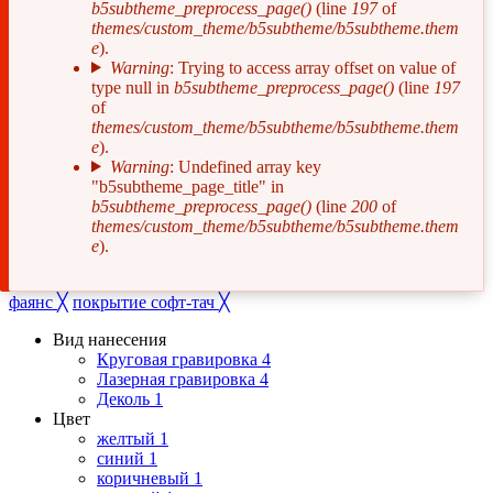
b5subtheme_preprocess_page()
(line
197
of
об
themes/custom_theme/b5subtheme/b5subtheme.them
e
).
ошибке
Warning
: Trying to access array offset on value of
type null in
b5subtheme_preprocess_page()
(line
197
of
themes/custom_theme/b5subtheme/b5subtheme.them
e
).
Warning
: Undefined array key
"b5subtheme_page_title" in
b5subtheme_preprocess_page()
(line
200
of
themes/custom_theme/b5subtheme/b5subtheme.them
e
).
фаянс
╳
покрытие софт-тач
╳
Вид нанесения
Круговая гравировка
4
Лазерная гравировка
4
Деколь
1
Цвет
желтый
1
синий
1
коричневый
1