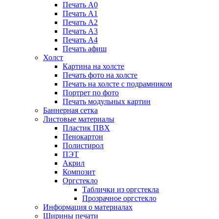
Печать А0
Печать А1
Печать А2
Печать А3
Печать А4
Печать афиш
Холст
Картина на холсте
Печать фото на холсте
Печать на холсте с подрамником
Портрет по фото
Печать модульных картин
Баннерная сетка
Листовые материалы
Пластик ПВХ
Пенокартон
Полистирол
ПЭТ
Акрил
Композит
Оргстекло
Таблички из оргстекла
Прозрачное оргстекло
Информация о материалах
Ширины печати