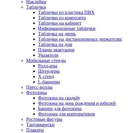
Наклейки
Таблички
Таблички из пластика ПВХ
Таблички из композита
Таблички на кабинет
Информационные таблички
Табличка на дверь
Таблички на дистанционных держателях
Табличка на дом
Планы эвакуации
Указатели
Мобильные стенды
Ролл-апы
Штендеры
Х стенд
L-баннеры
Пресс-воллы
Фотозоны
Фотозона на свадьбу
Фотозона на день рождения и юбилей
Баннер для фотозоны
Фотозона для корпоративов
Ростовые фигуры
Тантамарески
Плакаты