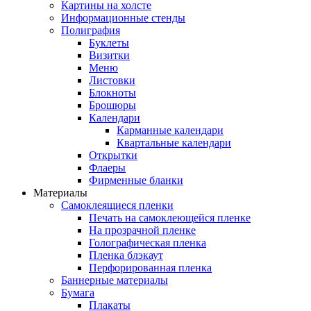
Картины на холсте
Информационные стенды
Полиграфия
Буклеты
Визитки
Меню
Листовки
Блокноты
Брошюры
Календари
Карманные календари
Квартальные календари
Открытки
Флаеры
Фирменные бланки
Материалы
Самоклеящиеся пленки
Печать на самоклеющейся пленке
На прозрачной пленке
Голографическая пленка
Пленка блэкаут
Перфорированная пленка
Баннерные материалы
Бумага
Плакаты