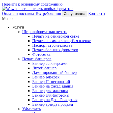
Перейти к основному содержанию
Оплата и доставка
Техтребования
Контакты
Статус заказа
Меню
Услуги
Широкоформатная печать
Печать на баннерной сетке
Печать на самоклеющейся пленке
Паспорт строительства
Печать больших форматов
Фотосетка
Печать баннеров
Баннер с люверсами
Литой баннер
Ламинированный баннер
Баннер Блэкбек
Баннер Г1 негорючий
Баннер на фасад здания
Баннер для магазина
Баннер для фотозоны
Баннер на День Рождения
Баннер аренда продажа
УФ-печать