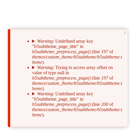
x
Warning
: Undefined array key
"b5subtheme_page_title" in
Сообщение
b5subtheme_preprocess_page()
(line
197
of
об
themes/custom_theme/b5subtheme/b5subtheme.t
heme
).
ошибке
Warning
: Trying to access array offset on
value of type null in
b5subtheme_preprocess_page()
(line
197
of
themes/custom_theme/b5subtheme/b5subtheme.t
heme
).
Warning
: Undefined array key
"b5subtheme_page_title" in
b5subtheme_preprocess_page()
(line
200
of
themes/custom_theme/b5subtheme/b5subtheme.t
heme
).