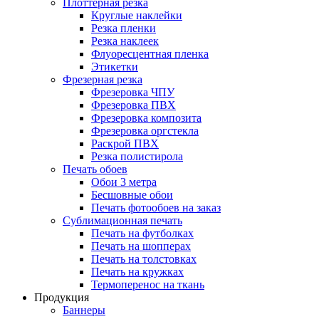
Плоттерная резка
Круглые наклейки
Резка пленки
Резка наклеек
Флуоресцентная пленка
Этикетки
Фрезерная резка
Фрезеровка ЧПУ
Фрезеровка ПВХ
Фрезеровка композита
Фрезеровка оргстекла
Раскрой ПВХ
Резка полистирола
Печать обоев
Обои 3 метра
Бесшовные обои
Печать фотообоев на заказ
Сублимационная печать
Печать на футболках
Печать на шопперах
Печать на толстовках
Печать на кружках
Термоперенос на ткань
Продукция
Баннеры