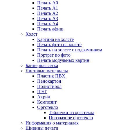
Печать А0
Печать А1
Печать А2
Печать А3
Печать А4
Печать афиш
Холст
Картина на холсте
Печать фото на холсте
Печать на холсте с подрамником
Портрет по фото
Печать модульных картин
Баннерная сетка
Листовые материалы
Пластик ПВХ
Пенокартон
Полистирол
ПЭТ
Акрил
Композит
Оргстекло
Таблички из оргстекла
Прозрачное оргстекло
Информация о материалах
Ширины печати