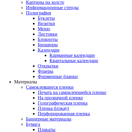
Картины на холсте
Информационные стенды
Полиграфия
Буклеты
Визитки
Меню
Листовки
Блокноты
Брошюры
Календари
Карманные календари
Квартальные календари
Открытки
Флаеры
Фирменные бланки
Материалы
Самоклеящиеся пленки
Печать на самоклеющейся пленке
На прозрачной пленке
Голографическая пленка
Пленка блэкаут
Перфорированная пленка
Баннерные материалы
Бумага
Плакаты