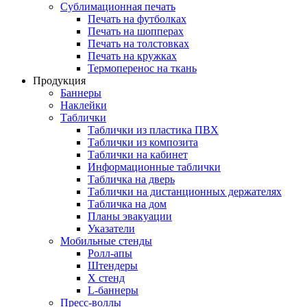
Сублимационная печать
Печать на футболках
Печать на шопперах
Печать на толстовках
Печать на кружках
Термоперенос на ткань
Продукция
Баннеры
Наклейки
Таблички
Таблички из пластика ПВХ
Таблички из композита
Таблички на кабинет
Информационные таблички
Табличка на дверь
Таблички на дистанционных держателях
Табличка на дом
Планы эвакуации
Указатели
Мобильные стенды
Ролл-апы
Штендеры
Х стенд
L-баннеры
Пресс-воллы