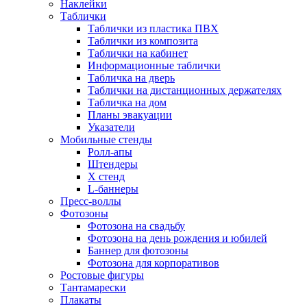
Наклейки
Таблички
Таблички из пластика ПВХ
Таблички из композита
Таблички на кабинет
Информационные таблички
Табличка на дверь
Таблички на дистанционных держателях
Табличка на дом
Планы эвакуации
Указатели
Мобильные стенды
Ролл-апы
Штендеры
Х стенд
L-баннеры
Пресс-воллы
Фотозоны
Фотозона на свадьбу
Фотозона на день рождения и юбилей
Баннер для фотозоны
Фотозона для корпоративов
Ростовые фигуры
Тантамарески
Плакаты