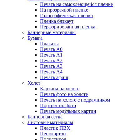
Печать на самоклеющейся пленке
На прозрачной пленке
Голографическая пленка
Пленка блэкаут
Перфорированная пленка
Баннерные материалы
Бумага
Плакаты
Печать А0
Печать А1
Печать А2
Печать А3
Печать А4
Печать афиш
Холст
Картина на холсте
Печать фото на холсте
Печать на холсте с подрамником
Портрет по фото
Печать модульных картин
Баннерная сетка
Листовые материалы
Пластик ПВХ
Пенокартон
Полистирол