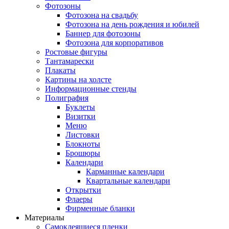
Фотозоны
Фотозона на свадьбу
Фотозона на день рождения и юбилей
Баннер для фотозоны
Фотозона для корпоративов
Ростовые фигуры
Тантамарески
Плакаты
Картины на холсте
Информационные стенды
Полиграфия
Буклеты
Визитки
Меню
Листовки
Блокноты
Брошюры
Календари
Карманные календари
Квартальные календари
Открытки
Флаеры
Фирменные бланки
Материалы
Самоклеящиеся пленки