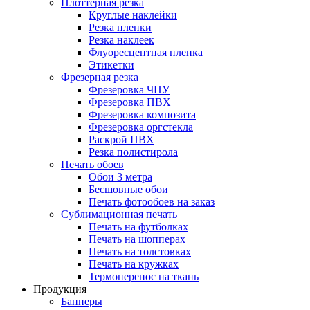
Плоттерная резка
Круглые наклейки
Резка пленки
Резка наклеек
Флуоресцентная пленка
Этикетки
Фрезерная резка
Фрезеровка ЧПУ
Фрезеровка ПВХ
Фрезеровка композита
Фрезеровка оргстекла
Раскрой ПВХ
Резка полистирола
Печать обоев
Обои 3 метра
Бесшовные обои
Печать фотообоев на заказ
Сублимационная печать
Печать на футболках
Печать на шопперах
Печать на толстовках
Печать на кружках
Термоперенос на ткань
Продукция
Баннеры