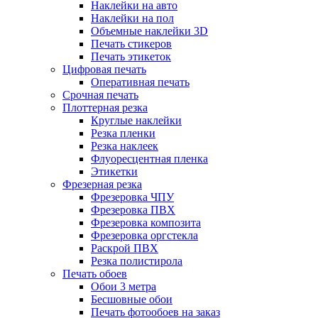
Наклейки на авто
Наклейки на пол
Объемные наклейки 3D
Печать стикеров
Печать этикеток
Цифровая печать
Оперативная печать
Срочная печать
Плоттерная резка
Круглые наклейки
Резка пленки
Резка наклеек
Флуоресцентная пленка
Этикетки
Фрезерная резка
Фрезеровка ЧПУ
Фрезеровка ПВХ
Фрезеровка композита
Фрезеровка оргстекла
Раскрой ПВХ
Резка полистирола
Печать обоев
Обои 3 метра
Бесшовные обои
Печать фотообоев на заказ