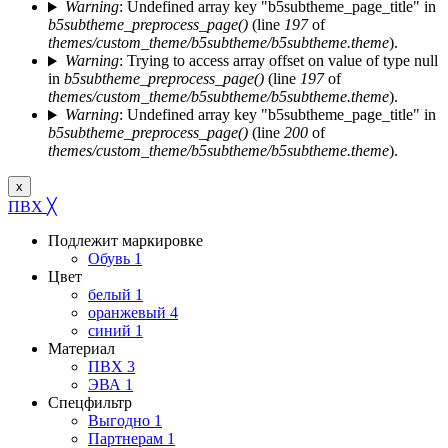
Warning
: Undefined array key "b5subtheme_page_title" in
b5subtheme_preprocess_page()
(line
197
of
themes/custom_theme/b5subtheme/b5subtheme.theme
).
Warning
: Trying to access array offset on value of type null
in
b5subtheme_preprocess_page()
(line
197
of
themes/custom_theme/b5subtheme/b5subtheme.theme
).
Warning
: Undefined array key "b5subtheme_page_title" in
b5subtheme_preprocess_page()
(line
200
of
themes/custom_theme/b5subtheme/b5subtheme.theme
).
x
ПВХ
╳
Подлежит маркировке
Обувь
1
Цвет
белый
1
оранжевый
4
синий
1
Материал
ПВХ
3
ЭВА
1
Спецфильтр
Выгодно
1
Партнерам
1