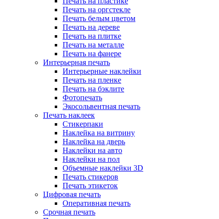
Печать на пластике
Печать на оргстекле
Печать белым цветом
Печать на дереве
Печать на плитке
Печать на металле
Печать на фанере
Интерьерная печать
Интерьерные наклейки
Печать на пленке
Печать на бэклите
Фотопечать
Экосольвентная печать
Печать наклеек
Стикерпаки
Наклейка на витрину
Наклейка на дверь
Наклейки на авто
Наклейки на пол
Объемные наклейки 3D
Печать стикеров
Печать этикеток
Цифровая печать
Оперативная печать
Срочная печать