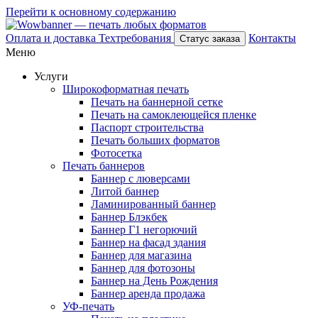
Перейти к основному содержанию
Оплата и доставка
Техтребования
Контакты
Статус заказа
Меню
Услуги
Широкоформатная печать
Печать на баннерной сетке
Печать на самоклеющейся пленке
Паспорт строительства
Печать больших форматов
Фотосетка
Печать баннеров
Баннер с люверсами
Литой баннер
Ламинированный баннер
Баннер Блэкбек
Баннер Г1 негорючий
Баннер на фасад здания
Баннер для магазина
Баннер для фотозоны
Баннер на День Рождения
Баннер аренда продажа
УФ-печать