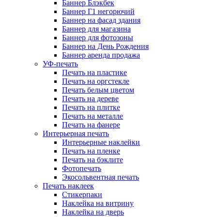
Баннер Блэкбек
Баннер Г1 негорючий
Баннер на фасад здания
Баннер для магазина
Баннер для фотозоны
Баннер на День Рождения
Баннер аренда продажа
УФ-печать
Печать на пластике
Печать на оргстекле
Печать белым цветом
Печать на дереве
Печать на плитке
Печать на металле
Печать на фанере
Интерьерная печать
Интерьерные наклейки
Печать на пленке
Печать на бэклите
Фотопечать
Экосольвентная печать
Печать наклеек
Стикерпаки
Наклейка на витрину
Наклейка на дверь