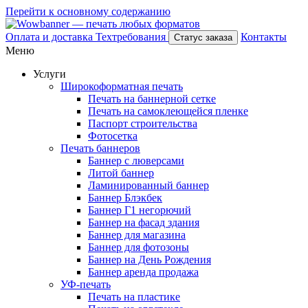
Перейти к основному содержанию
Оплата и доставка
Техтребования
Контакты
Статус заказа
Меню
Услуги
Широкоформатная печать
Печать на баннерной сетке
Печать на самоклеющейся пленке
Паспорт строительства
Фотосетка
Печать баннеров
Баннер с люверсами
Литой баннер
Ламинированный баннер
Баннер Блэкбек
Баннер Г1 негорючий
Баннер на фасад здания
Баннер для магазина
Баннер для фотозоны
Баннер на День Рождения
Баннер аренда продажа
УФ-печать
Печать на пластике