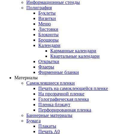
Информационные стенды
Полиграфия
Буклеты
Визитки
Меню
Листовки
Блокноты
Брошюры
Календари
Карманные календари
Квартальные календари
Открытки
Флаеры
Фирменные бланки
Материалы
Самоклеящиеся пленки
Печать на самоклеющейся пленке
На прозрачной пленке
Голографическая пленка
Пленка блэкаут
Перфорированная пленка
Баннерные материалы
Бумага
Плакаты
Печать А0