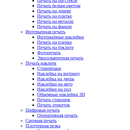
Печать на оргстекле
Печать белым цветом
Печать на дереве
Печать на плитке
Печать на металле
Печать на фанере
Интерьерная печать
Интерьерные наклейки
Печать на пленке
Печать на бэклите
Фотопечать
Экосольвентная печать
Печать наклеек
Стикерпаки
Наклейка на витрину
Наклейка на дверь
Наклейки на авто
Наклейки на пол
Объемные наклейки 3D
Печать стикеров
Печать этикеток
Цифровая печать
Оперативная печать
Срочная печать
Плоттерная резка