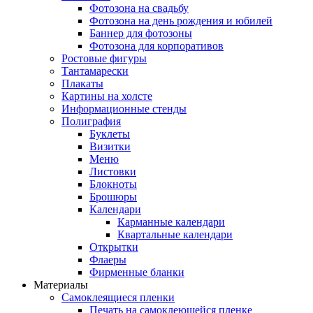
Фотозона на свадьбу
Фотозона на день рождения и юбилей
Баннер для фотозоны
Фотозона для корпоративов
Ростовые фигуры
Тантамарески
Плакаты
Картины на холсте
Информационные стенды
Полиграфия
Буклеты
Визитки
Меню
Листовки
Блокноты
Брошюры
Календари
Карманные календари
Квартальные календари
Открытки
Флаеры
Фирменные бланки
Материалы
Самоклеящиеся пленки
Печать на самоклеющейся пленке