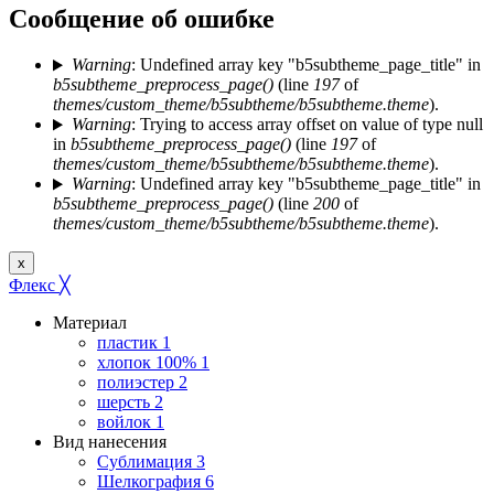
Сообщение об ошибке
Warning
: Undefined array key "b5subtheme_page_title" in
b5subtheme_preprocess_page()
(line
197
of
themes/custom_theme/b5subtheme/b5subtheme.theme
).
Warning
: Trying to access array offset on value of type null
in
b5subtheme_preprocess_page()
(line
197
of
themes/custom_theme/b5subtheme/b5subtheme.theme
).
Warning
: Undefined array key "b5subtheme_page_title" in
b5subtheme_preprocess_page()
(line
200
of
themes/custom_theme/b5subtheme/b5subtheme.theme
).
x
Флекс
╳
Материал
пластик
1
хлопок 100%
1
полиэстер
2
шерсть
2
войлок
1
Вид нанесения
Сублимация
3
Шелкография
6