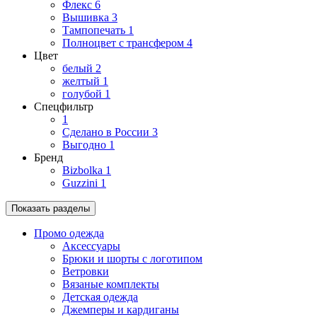
Флекс
6
Вышивка
3
Тампопечать
1
Полноцвет с трансфером
4
Цвет
белый
2
желтый
1
голубой
1
Спецфильтр
1
Сделано в России
3
Выгодно
1
Бренд
Bizbolka
1
Guzzini
1
Показать разделы
Промо одежда
Аксессуары
Брюки и шорты с логотипом
Ветровки
Вязаные комплекты
Детская одежда
Джемперы и кардиганы