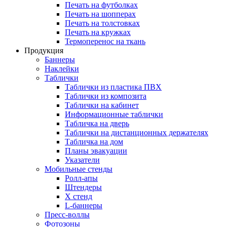
Печать на футболках
Печать на шопперах
Печать на толстовках
Печать на кружках
Термоперенос на ткань
Продукция
Баннеры
Наклейки
Таблички
Таблички из пластика ПВХ
Таблички из композита
Таблички на кабинет
Информационные таблички
Табличка на дверь
Таблички на дистанционных держателях
Табличка на дом
Планы эвакуации
Указатели
Мобильные стенды
Ролл-апы
Штендеры
Х стенд
L-баннеры
Пресс-воллы
Фотозоны