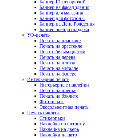
Баннер Г1 негорючий
Баннер на фасад здания
Баннер для магазина
Баннер для фотозоны
Баннер на День Рождения
Баннер аренда продажа
УФ-печать
Печать на пластике
Печать на оргстекле
Печать белым цветом
Печать на дереве
Печать на плитке
Печать на металле
Печать на фанере
Интерьерная печать
Интерьерные наклейки
Печать на пленке
Печать на бэклите
Фотопечать
Экосольвентная печать
Печать наклеек
Стикерпаки
Наклейка на витрину
Наклейка на дверь
Наклейки на авто