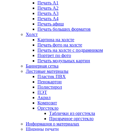
Печать А1
Печать А2
Печать А3
Печать А4
Печать афиш
Печать больших форматов
Холст
Картина на холсте
Печать фото на холсте
Печать на холсте с подрамником
Портрет по фото
Печать модульных картин
Баннерная сетка
Листовые материалы
Пластик ПВХ
Пенокартон
Полистирол
ПЭТ
Акрил
Композит
Оргстекло
Таблички из оргстекла
Прозрачное оргстекло
Информация о материалах
Ширины печати