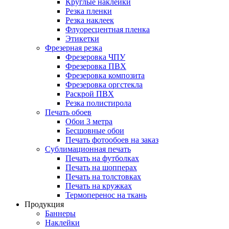
Круглые наклейки
Резка пленки
Резка наклеек
Флуоресцентная пленка
Этикетки
Фрезерная резка
Фрезеровка ЧПУ
Фрезеровка ПВХ
Фрезеровка композита
Фрезеровка оргстекла
Раскрой ПВХ
Резка полистирола
Печать обоев
Обои 3 метра
Бесшовные обои
Печать фотообоев на заказ
Сублимационная печать
Печать на футболках
Печать на шопперах
Печать на толстовках
Печать на кружках
Термоперенос на ткань
Продукция
Баннеры
Наклейки