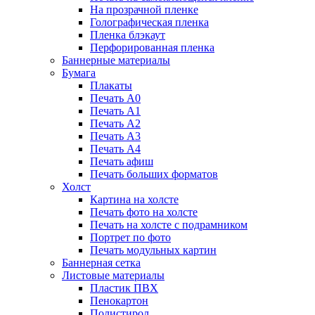
На прозрачной пленке
Голографическая пленка
Пленка блэкаут
Перфорированная пленка
Баннерные материалы
Бумага
Плакаты
Печать А0
Печать А1
Печать А2
Печать А3
Печать А4
Печать афиш
Печать больших форматов
Холст
Картина на холсте
Печать фото на холсте
Печать на холсте с подрамником
Портрет по фото
Печать модульных картин
Баннерная сетка
Листовые материалы
Пластик ПВХ
Пенокартон
Полистирол