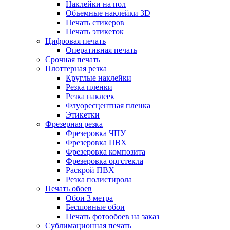
Наклейки на пол
Объемные наклейки 3D
Печать стикеров
Печать этикеток
Цифровая печать
Оперативная печать
Срочная печать
Плоттерная резка
Круглые наклейки
Резка пленки
Резка наклеек
Флуоресцентная пленка
Этикетки
Фрезерная резка
Фрезеровка ЧПУ
Фрезеровка ПВХ
Фрезеровка композита
Фрезеровка оргстекла
Раскрой ПВХ
Резка полистирола
Печать обоев
Обои 3 метра
Бесшовные обои
Печать фотообоев на заказ
Сублимационная печать