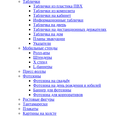
Таблички
Таблички из пластика ПВХ
Таблички из композита
Таблички на кабинет
Информационные таблички
Табличка на дверь
Таблички на дистанционных держателях
Табличка на дом
Планы эвакуации
Указатели
Мобильные стенды
Ролл-апы
Штендеры
Х стенд
L-баннеры
Пресс-воллы
Фотозоны
Фотозона на свадьбу
Фотозона на день рождения и юбилей
Баннер для фотозоны
Фотозона для корпоративов
Ростовые фигуры
Тантамарески
Плакаты
Картины на холсте