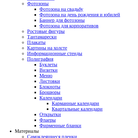
Фотозоны
Фотозона на свадьбу
Фотозона на день рождения и юбилей
Баннер для фотозоны
Фотозона для корпоративов
Ростовые фигуры
Тантамарески
Плакаты
Картины на холсте
Информационные стенды
Полиграфия
Буклеты
Визитки
Меню
Листовки
Блокноты
Брошюры
Календари
Карманные календари
Квартальные календари
Открытки
Флаеры
Фирменные бланки
Материалы
Самоклеящиеся пленки