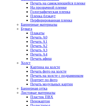
Печать на самоклеющейся пленке
На прозрачной пленке
Голографическая пленка
Пленка блэкаут
Перфорированная пленка
Баннерные материалы
Бумага
Плакаты
Печать А0
Печать А1
Печать А2
Печать А3
Печать А4
Печать афиш
Холст
Картина на холсте
Печать фото на холсте
Печать на холсте с подрамником
Портрет по фото
Печать модульных картин
Баннерная сетка
Листовые материалы
Пластик ПВХ
Пенокартон
Полистирол