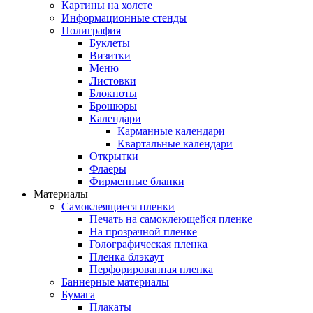
Картины на холсте
Информационные стенды
Полиграфия
Буклеты
Визитки
Меню
Листовки
Блокноты
Брошюры
Календари
Карманные календари
Квартальные календари
Открытки
Флаеры
Фирменные бланки
Материалы
Самоклеящиеся пленки
Печать на самоклеющейся пленке
На прозрачной пленке
Голографическая пленка
Пленка блэкаут
Перфорированная пленка
Баннерные материалы
Бумага
Плакаты