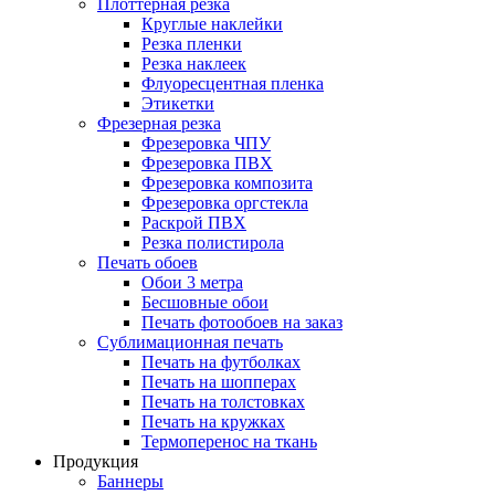
Плоттерная резка
Круглые наклейки
Резка пленки
Резка наклеек
Флуоресцентная пленка
Этикетки
Фрезерная резка
Фрезеровка ЧПУ
Фрезеровка ПВХ
Фрезеровка композита
Фрезеровка оргстекла
Раскрой ПВХ
Резка полистирола
Печать обоев
Обои 3 метра
Бесшовные обои
Печать фотообоев на заказ
Сублимационная печать
Печать на футболках
Печать на шопперах
Печать на толстовках
Печать на кружках
Термоперенос на ткань
Продукция
Баннеры