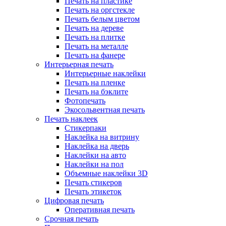
Печать на пластике
Печать на оргстекле
Печать белым цветом
Печать на дереве
Печать на плитке
Печать на металле
Печать на фанере
Интерьерная печать
Интерьерные наклейки
Печать на пленке
Печать на бэклите
Фотопечать
Экосольвентная печать
Печать наклеек
Стикерпаки
Наклейка на витрину
Наклейка на дверь
Наклейки на авто
Наклейки на пол
Объемные наклейки 3D
Печать стикеров
Печать этикеток
Цифровая печать
Оперативная печать
Срочная печать