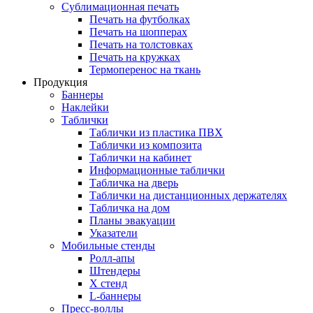
Сублимационная печать
Печать на футболках
Печать на шопперах
Печать на толстовках
Печать на кружках
Термоперенос на ткань
Продукция
Баннеры
Наклейки
Таблички
Таблички из пластика ПВХ
Таблички из композита
Таблички на кабинет
Информационные таблички
Табличка на дверь
Таблички на дистанционных держателях
Табличка на дом
Планы эвакуации
Указатели
Мобильные стенды
Ролл-апы
Штендеры
Х стенд
L-баннеры
Пресс-воллы