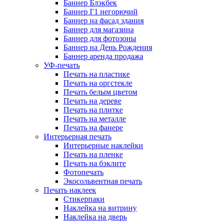
Баннер Блэкбек
Баннер Г1 негорючий
Баннер на фасад здания
Баннер для магазина
Баннер для фотозоны
Баннер на День Рождения
Баннер аренда продажа
УФ-печать
Печать на пластике
Печать на оргстекле
Печать белым цветом
Печать на дереве
Печать на плитке
Печать на металле
Печать на фанере
Интерьерная печать
Интерьерные наклейки
Печать на пленке
Печать на бэклите
Фотопечать
Экосольвентная печать
Печать наклеек
Стикерпаки
Наклейка на витрину
Наклейка на дверь