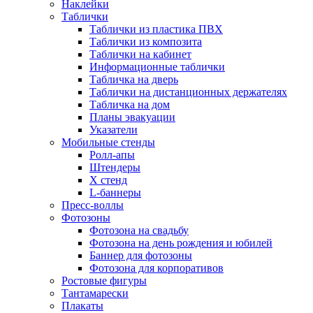
Наклейки
Таблички
Таблички из пластика ПВХ
Таблички из композита
Таблички на кабинет
Информационные таблички
Табличка на дверь
Таблички на дистанционных держателях
Табличка на дом
Планы эвакуации
Указатели
Мобильные стенды
Ролл-апы
Штендеры
Х стенд
L-баннеры
Пресс-воллы
Фотозоны
Фотозона на свадьбу
Фотозона на день рождения и юбилей
Баннер для фотозоны
Фотозона для корпоративов
Ростовые фигуры
Тантамарески
Плакаты