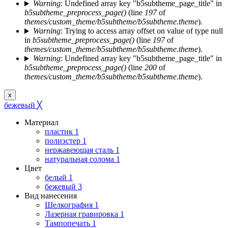
Warning
: Undefined array key "b5subtheme_page_title" in
b5subtheme_preprocess_page()
(line
197
of
themes/custom_theme/b5subtheme/b5subtheme.theme
).
Warning
: Trying to access array offset on value of type null
in
b5subtheme_preprocess_page()
(line
197
of
themes/custom_theme/b5subtheme/b5subtheme.theme
).
Warning
: Undefined array key "b5subtheme_page_title" in
b5subtheme_preprocess_page()
(line
200
of
themes/custom_theme/b5subtheme/b5subtheme.theme
).
x
бежевый
╳
Материал
пластик
1
полиэстер
1
нержавеющая сталь
1
натуральная солома
1
Цвет
белый
1
бежевый
3
Вид нанесения
Шелкография
1
Лазерная гравировка
1
Тампопечать
1