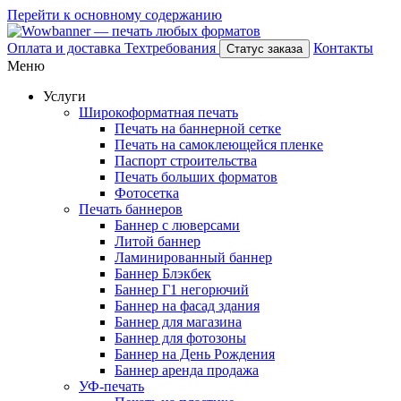
Перейти к основному содержанию
Оплата и доставка
Техтребования
Контакты
Статус заказа
Меню
Услуги
Широкоформатная печать
Печать на баннерной сетке
Печать на самоклеющейся пленке
Паспорт строительства
Печать больших форматов
Фотосетка
Печать баннеров
Баннер с люверсами
Литой баннер
Ламинированный баннер
Баннер Блэкбек
Баннер Г1 негорючий
Баннер на фасад здания
Баннер для магазина
Баннер для фотозоны
Баннер на День Рождения
Баннер аренда продажа
УФ-печать