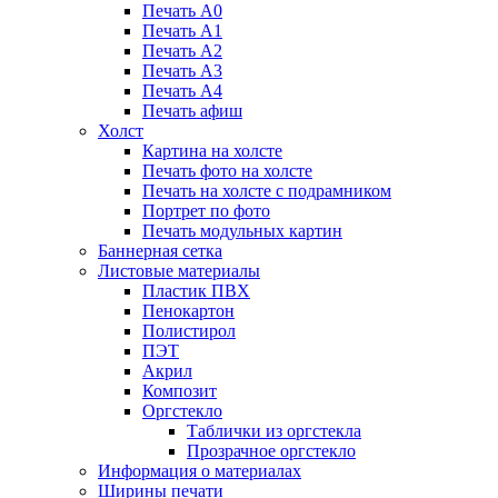
Печать А0
Печать А1
Печать А2
Печать А3
Печать А4
Печать афиш
Холст
Картина на холсте
Печать фото на холсте
Печать на холсте с подрамником
Портрет по фото
Печать модульных картин
Баннерная сетка
Листовые материалы
Пластик ПВХ
Пенокартон
Полистирол
ПЭТ
Акрил
Композит
Оргстекло
Таблички из оргстекла
Прозрачное оргстекло
Информация о материалах
Ширины печати