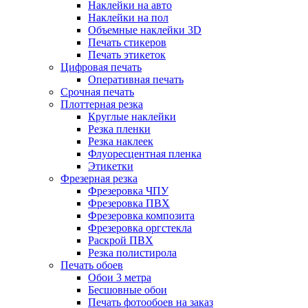
Наклейки на авто
Наклейки на пол
Объемные наклейки 3D
Печать стикеров
Печать этикеток
Цифровая печать
Оперативная печать
Срочная печать
Плоттерная резка
Круглые наклейки
Резка пленки
Резка наклеек
Флуоресцентная пленка
Этикетки
Фрезерная резка
Фрезеровка ЧПУ
Фрезеровка ПВХ
Фрезеровка композита
Фрезеровка оргстекла
Раскрой ПВХ
Резка полистирола
Печать обоев
Обои 3 метра
Бесшовные обои
Печать фотообоев на заказ