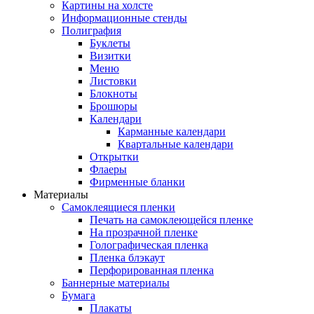
Картины на холсте
Информационные стенды
Полиграфия
Буклеты
Визитки
Меню
Листовки
Блокноты
Брошюры
Календари
Карманные календари
Квартальные календари
Открытки
Флаеры
Фирменные бланки
Материалы
Самоклеящиеся пленки
Печать на самоклеющейся пленке
На прозрачной пленке
Голографическая пленка
Пленка блэкаут
Перфорированная пленка
Баннерные материалы
Бумага
Плакаты