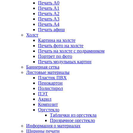
Печать А0
Печать А1
Печать А2
Печать А3
Печать А4
Печать афиш
Холст
Картина на холсте
Печать фото на холсте
Печать на холсте с подрамником
Портрет по фото
Печать модульных картин
Баннерная сетка
Листовые материалы
Пластик ПВХ
Пенокартон
Полистирол
ПЭТ
Акрил
Композит
Оргстекло
Таблички из оргстекла
Прозрачное оргстекло
Информация о материалах
Ширины печати