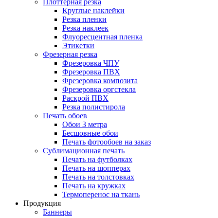
Плоттерная резка
Круглые наклейки
Резка пленки
Резка наклеек
Флуоресцентная пленка
Этикетки
Фрезерная резка
Фрезеровка ЧПУ
Фрезеровка ПВХ
Фрезеровка композита
Фрезеровка оргстекла
Раскрой ПВХ
Резка полистирола
Печать обоев
Обои 3 метра
Бесшовные обои
Печать фотообоев на заказ
Сублимационная печать
Печать на футболках
Печать на шопперах
Печать на толстовках
Печать на кружках
Термоперенос на ткань
Продукция
Баннеры