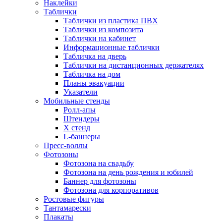
Наклейки
Таблички
Таблички из пластика ПВХ
Таблички из композита
Таблички на кабинет
Информационные таблички
Табличка на дверь
Таблички на дистанционных держателях
Табличка на дом
Планы эвакуации
Указатели
Мобильные стенды
Ролл-апы
Штендеры
Х стенд
L-баннеры
Пресс-воллы
Фотозоны
Фотозона на свадьбу
Фотозона на день рождения и юбилей
Баннер для фотозоны
Фотозона для корпоративов
Ростовые фигуры
Тантамарески
Плакаты