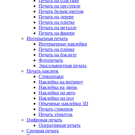
Печать на пластике
Печать на оргстекле
Печать белым цветом
Печать на дереве
Печать на плитке
Печать на металле
Печать на фанере
Интерьерная печать
Интерьерные наклейки
Печать на пленке
Печать на бэклите
Фотопечать
Экосольвентная печать
Печать наклеек
Стикерпаки
Наклейка на витрину
Наклейка на дверь
Наклейки на авто
Наклейки на пол
Объемные наклейки 3D
Печать стикеров
Печать этикеток
Цифровая печать
Оперативная печать
Срочная печать