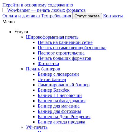
Перейти к основному содержанию
Оплата и доставка
Техтребования
Контакты
Статус заказа
Меню
Услуги
Широкоформатная печать
Печать на баннерной сетке
Печать на самоклеющейся пленке
Паспорт строительства
Печать больших форматов
Фотосетка
Печать баннеров
Баннер с люверсами
Литой баннер
Ламинированный баннер
Баннер Блэкбек
Баннер Г1 негорючий
Баннер на фасад здания
Баннер для магазина
Баннер для фотозоны
Баннер на День Рождения
Баннер аренда продажа
УФ-печать