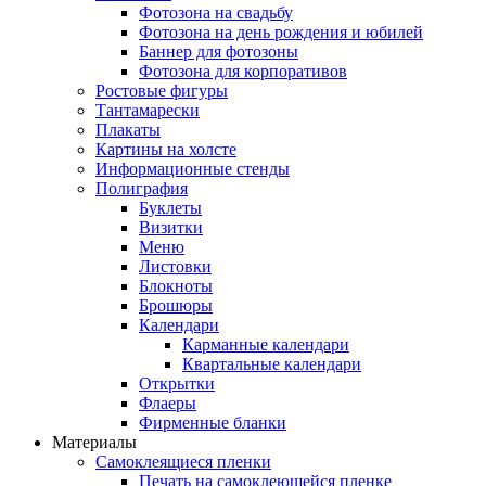
Фотозона на свадьбу
Фотозона на день рождения и юбилей
Баннер для фотозоны
Фотозона для корпоративов
Ростовые фигуры
Тантамарески
Плакаты
Картины на холсте
Информационные стенды
Полиграфия
Буклеты
Визитки
Меню
Листовки
Блокноты
Брошюры
Календари
Карманные календари
Квартальные календари
Открытки
Флаеры
Фирменные бланки
Материалы
Самоклеящиеся пленки
Печать на самоклеющейся пленке