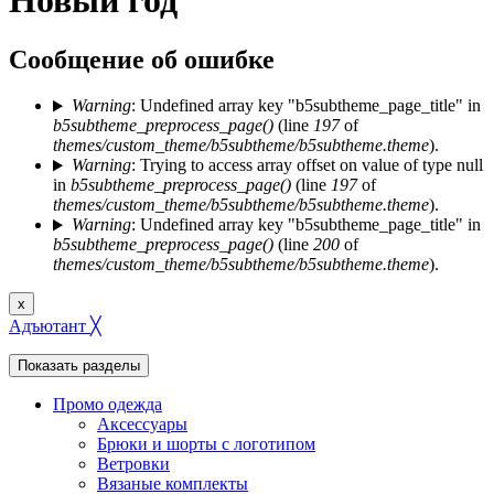
Новый год
Сообщение об ошибке
Warning
: Undefined array key "b5subtheme_page_title" in
b5subtheme_preprocess_page()
(line
197
of
themes/custom_theme/b5subtheme/b5subtheme.theme
).
Warning
: Trying to access array offset on value of type null
in
b5subtheme_preprocess_page()
(line
197
of
themes/custom_theme/b5subtheme/b5subtheme.theme
).
Warning
: Undefined array key "b5subtheme_page_title" in
b5subtheme_preprocess_page()
(line
200
of
themes/custom_theme/b5subtheme/b5subtheme.theme
).
x
Адъютант
╳
Показать разделы
Промо одежда
Аксессуары
Брюки и шорты с логотипом
Ветровки
Вязаные комплекты