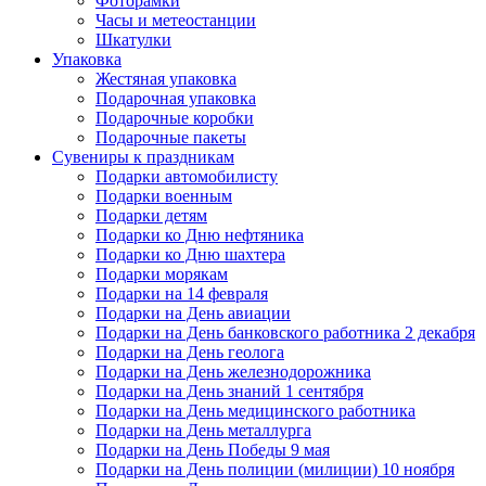
Фоторамки
Часы и метеостанции
Шкатулки
Упаковка
Жестяная упаковка
Подарочная упаковка
Подарочные коробки
Подарочные пакеты
Сувениры к праздникам
Подарки автомобилисту
Подарки военным
Подарки детям
Подарки ко Дню нефтяника
Подарки ко Дню шахтера
Подарки морякам
Подарки на 14 февраля
Подарки на День авиации
Подарки на День банковского работника 2 декабря
Подарки на День геолога
Подарки на День железнодорожника
Подарки на День знаний 1 сентября
Подарки на День медицинского работника
Подарки на День металлурга
Подарки на День Победы 9 мая
Подарки на День полиции (милиции) 10 ноября