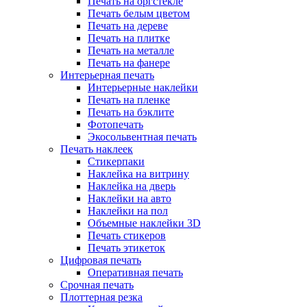
Печать на оргстекле
Печать белым цветом
Печать на дереве
Печать на плитке
Печать на металле
Печать на фанере
Интерьерная печать
Интерьерные наклейки
Печать на пленке
Печать на бэклите
Фотопечать
Экосольвентная печать
Печать наклеек
Стикерпаки
Наклейка на витрину
Наклейка на дверь
Наклейки на авто
Наклейки на пол
Объемные наклейки 3D
Печать стикеров
Печать этикеток
Цифровая печать
Оперативная печать
Срочная печать
Плоттерная резка