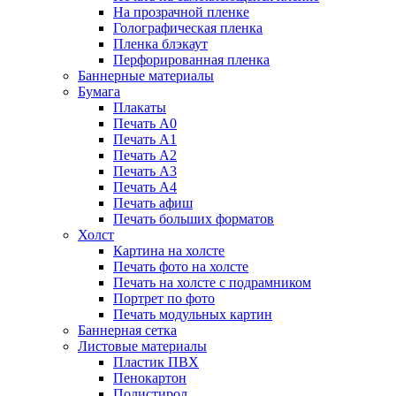
На прозрачной пленке
Голографическая пленка
Пленка блэкаут
Перфорированная пленка
Баннерные материалы
Бумага
Плакаты
Печать А0
Печать А1
Печать А2
Печать А3
Печать А4
Печать афиш
Печать больших форматов
Холст
Картина на холсте
Печать фото на холсте
Печать на холсте с подрамником
Портрет по фото
Печать модульных картин
Баннерная сетка
Листовые материалы
Пластик ПВХ
Пенокартон
Полистирол