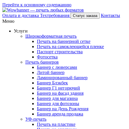
Перейти к основному содержанию
Оплата и доставка
Техтребования
Контакты
Статус заказа
Меню
Услуги
Широкоформатная печать
Печать на баннерной сетке
Печать на самоклеющейся пленке
Паспорт строительства
Фотосетка
Печать баннеров
Баннер с люверсами
Литой баннер
Ламинированный баннер
Баннер Блэкбек
Баннер Г1 негорючий
Баннер на фасад здания
Баннер для магазина
Баннер для фотозоны
Баннер на День Рождения
Баннер аренда продажа
УФ-печать
Печать на пластике