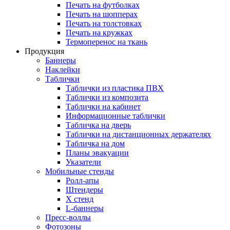
Печать на футболках
Печать на шопперах
Печать на толстовках
Печать на кружках
Термоперенос на ткань
Продукция
Баннеры
Наклейки
Таблички
Таблички из пластика ПВХ
Таблички из композита
Таблички на кабинет
Информационные таблички
Табличка на дверь
Таблички на дистанционных держателях
Табличка на дом
Планы эвакуации
Указатели
Мобильные стенды
Ролл-апы
Штендеры
Х стенд
L-баннеры
Пресс-воллы
Фотозоны