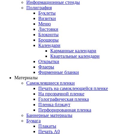
Информационные стенды
Полиграфия
Буклеты
Визитки
Меню
Листовки
Блокноты
Брошюры
Календари
Карманные календари
Квартальные календари
Открытки
Флаеры
Фирменные бланки
Материалы
Самоклеящиеся пленки
Печать на самоклеющейся пленке
На прозрачной пленке
Голографическая пленка
Пленка блэкаут
Перфорированная пленка
Баннерные материалы
Бумага
Плакаты
Печать А0