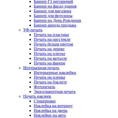
Баннер Г1 негорючий
Баннер на фасад здания
Баннер для магазина
Баннер для фотозоны
Баннер на День Рождения
Баннер аренда продажа
УФ-печать
Печать на пластике
Печать на оргстекле
Печать белым цветом
Печать на дереве
Печать на плитке
Печать на металле
Печать на фанере
Интерьерная печать
Интерьерные наклейки
Печать на пленке
Печать на бэклите
Фотопечать
Экосольвентная печать
Печать наклеек
Стикерпаки
Наклейка на витрину
Наклейка на дверь
Наклейки на авто