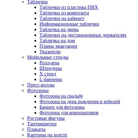
Таблички
Таблички из пластика ПВХ
Таблички из композита
Таблички на кабинет
Информационные таблички
Табличка на дверь
Таблички на дистанционных держателях
Табличка на дом
Планы эвакуации
Указатели
Мобильные стенды
Ролл-апы
Штендеры
Х стенд
L-баннеры
Пресс-воллы
Фотозоны
Фотозона на свадьбу
Фотозона на день рождения и юбилей
Баннер для фотозоны
Фотозона для корпоративов
Ростовые фигуры
Тантамарески
Плакаты
Картины на холсте