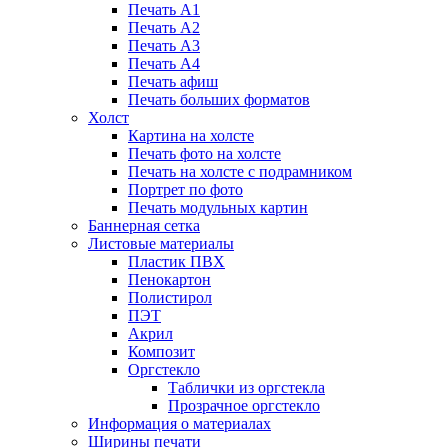
Печать А1
Печать А2
Печать А3
Печать А4
Печать афиш
Печать больших форматов
Холст
Картина на холсте
Печать фото на холсте
Печать на холсте с подрамником
Портрет по фото
Печать модульных картин
Баннерная сетка
Листовые материалы
Пластик ПВХ
Пенокартон
Полистирол
ПЭТ
Акрил
Композит
Оргстекло
Таблички из оргстекла
Прозрачное оргстекло
Информация о материалах
Ширины печати