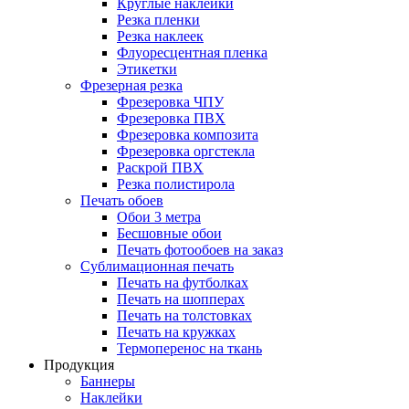
Круглые наклейки
Резка пленки
Резка наклеек
Флуоресцентная пленка
Этикетки
Фрезерная резка
Фрезеровка ЧПУ
Фрезеровка ПВХ
Фрезеровка композита
Фрезеровка оргстекла
Раскрой ПВХ
Резка полистирола
Печать обоев
Обои 3 метра
Бесшовные обои
Печать фотообоев на заказ
Сублимационная печать
Печать на футболках
Печать на шопперах
Печать на толстовках
Печать на кружках
Термоперенос на ткань
Продукция
Баннеры
Наклейки