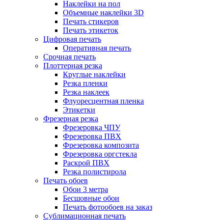
Наклейки на пол
Объемные наклейки 3D
Печать стикеров
Печать этикеток
Цифровая печать
Оперативная печать
Срочная печать
Плоттерная резка
Круглые наклейки
Резка пленки
Резка наклеек
Флуоресцентная пленка
Этикетки
Фрезерная резка
Фрезеровка ЧПУ
Фрезеровка ПВХ
Фрезеровка композита
Фрезеровка оргстекла
Раскрой ПВХ
Резка полистирола
Печать обоев
Обои 3 метра
Бесшовные обои
Печать фотообоев на заказ
Сублимационная печать