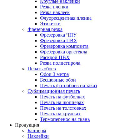
Круглые наклейки
Резка пленки
Резка наклеек
Флуоресцентная пленка
Этикетки
Фрезерная резка
Фрезеровка ЧПУ
Фрезеровка ПВХ
Фрезеровка композита
Фрезеровка оргстекла
Раскрой ПВХ
Резка полистирола
Печать обоев
Обои 3 метра
Бесшовные обои
Печать фотообоев на заказ
Сублимационная печать
Печать на футболках
Печать на шопперах
Печать на толстовках
Печать на кружках
Термоперенос на ткань
Продукция
Баннеры
Наклейки