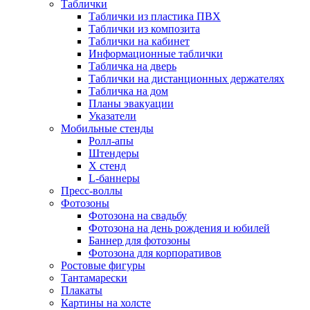
Таблички
Таблички из пластика ПВХ
Таблички из композита
Таблички на кабинет
Информационные таблички
Табличка на дверь
Таблички на дистанционных держателях
Табличка на дом
Планы эвакуации
Указатели
Мобильные стенды
Ролл-апы
Штендеры
Х стенд
L-баннеры
Пресс-воллы
Фотозоны
Фотозона на свадьбу
Фотозона на день рождения и юбилей
Баннер для фотозоны
Фотозона для корпоративов
Ростовые фигуры
Тантамарески
Плакаты
Картины на холсте