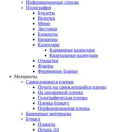
Информационные стенды
Полиграфия
Буклеты
Визитки
Меню
Листовки
Блокноты
Брошюры
Календари
Карманные календари
Квартальные календари
Открытки
Флаеры
Фирменные бланки
Материалы
Самоклеящиеся пленки
Печать на самоклеющейся пленке
На прозрачной пленке
Голографическая пленка
Пленка блэкаут
Перфорированная пленка
Баннерные материалы
Бумага
Плакаты
Печать А0