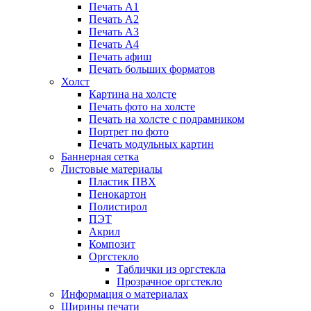
Печать А1
Печать А2
Печать А3
Печать А4
Печать афиш
Печать больших форматов
Холст
Картина на холсте
Печать фото на холсте
Печать на холсте с подрамником
Портрет по фото
Печать модульных картин
Баннерная сетка
Листовые материалы
Пластик ПВХ
Пенокартон
Полистирол
ПЭТ
Акрил
Композит
Оргстекло
Таблички из оргстекла
Прозрачное оргстекло
Информация о материалах
Ширины печати