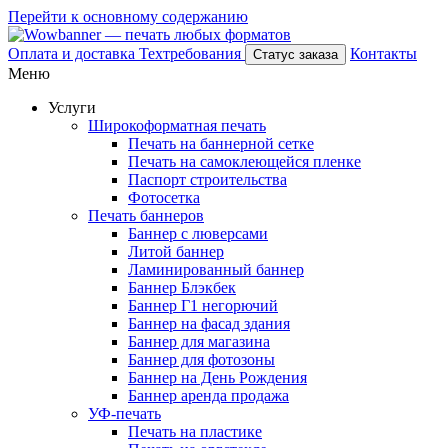
Перейти к основному содержанию
Оплата и доставка
Техтребования
Контакты
Статус заказа
Меню
Услуги
Широкоформатная печать
Печать на баннерной сетке
Печать на самоклеющейся пленке
Паспорт строительства
Фотосетка
Печать баннеров
Баннер с люверсами
Литой баннер
Ламинированный баннер
Баннер Блэкбек
Баннер Г1 негорючий
Баннер на фасад здания
Баннер для магазина
Баннер для фотозоны
Баннер на День Рождения
Баннер аренда продажа
УФ-печать
Печать на пластике