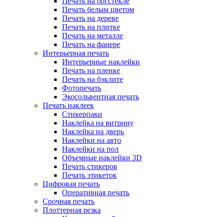
Печать на оргстекле
Печать белым цветом
Печать на дереве
Печать на плитке
Печать на металле
Печать на фанере
Интерьерная печать
Интерьерные наклейки
Печать на пленке
Печать на бэклите
Фотопечать
Экосольвентная печать
Печать наклеек
Стикерпаки
Наклейка на витрину
Наклейка на дверь
Наклейки на авто
Наклейки на пол
Объемные наклейки 3D
Печать стикеров
Печать этикеток
Цифровая печать
Оперативная печать
Срочная печать
Плоттерная резка