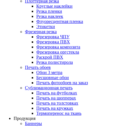
Плоттерная резка
Круглые наклейки
Резка пленки
Резка наклеек
Флуоресцентная пленка
Этикетки
Фрезерная резка
Фрезеровка ЧПУ
Фрезеровка ПВХ
Фрезеровка композита
Фрезеровка оргстекла
Раскрой ПВХ
Резка полистирола
Печать обоев
Обои 3 метра
Бесшовные обои
Печать фотообоев на заказ
Сублимационная печать
Печать на футболках
Печать на шопперах
Печать на толстовках
Печать на кружках
Термоперенос на ткань
Продукция
Баннеры