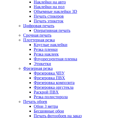
Наклейки на авто
Наклейки на пол
Объемные наклейки 3D
Печать стикеров
Печать этикеток
Цифровая печать
Оперативная печать
Срочная печать
Плоттерная резка
Круглые наклейки
Резка пленки
Резка наклеек
Флуоресцентная пленка
Этикетки
Фрезерная резка
Фрезеровка ЧПУ
Фрезеровка ПВХ
Фрезеровка композита
Фрезеровка оргстекла
Раскрой ПВХ
Резка полистирола
Печать обоев
Обои 3 метра
Бесшовные обои
Печать фотообоев на заказ