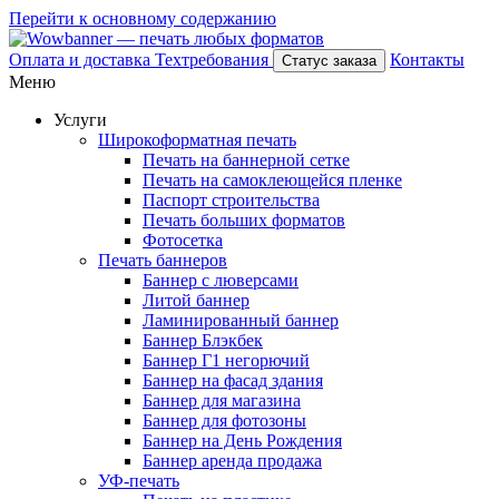
Перейти к основному содержанию
Оплата и доставка
Техтребования
Контакты
Статус заказа
Меню
Услуги
Широкоформатная печать
Печать на баннерной сетке
Печать на самоклеющейся пленке
Паспорт строительства
Печать больших форматов
Фотосетка
Печать баннеров
Баннер с люверсами
Литой баннер
Ламинированный баннер
Баннер Блэкбек
Баннер Г1 негорючий
Баннер на фасад здания
Баннер для магазина
Баннер для фотозоны
Баннер на День Рождения
Баннер аренда продажа
УФ-печать