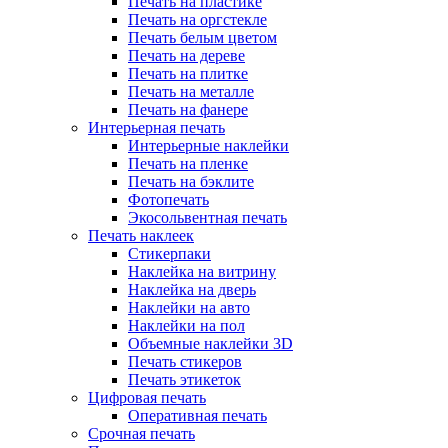
Печать на пластике
Печать на оргстекле
Печать белым цветом
Печать на дереве
Печать на плитке
Печать на металле
Печать на фанере
Интерьерная печать
Интерьерные наклейки
Печать на пленке
Печать на бэклите
Фотопечать
Экосольвентная печать
Печать наклеек
Стикерпаки
Наклейка на витрину
Наклейка на дверь
Наклейки на авто
Наклейки на пол
Объемные наклейки 3D
Печать стикеров
Печать этикеток
Цифровая печать
Оперативная печать
Срочная печать