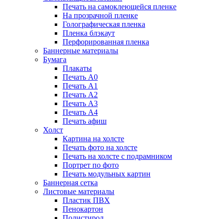
Печать на самоклеющейся пленке
На прозрачной пленке
Голографическая пленка
Пленка блэкаут
Перфорированная пленка
Баннерные материалы
Бумага
Плакаты
Печать А0
Печать А1
Печать А2
Печать А3
Печать А4
Печать афиш
Холст
Картина на холсте
Печать фото на холсте
Печать на холсте с подрамником
Портрет по фото
Печать модульных картин
Баннерная сетка
Листовые материалы
Пластик ПВХ
Пенокартон
Полистирол