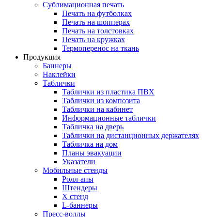
Сублимационная печать
Печать на футболках
Печать на шопперах
Печать на толстовках
Печать на кружках
Термоперенос на ткань
Продукция
Баннеры
Наклейки
Таблички
Таблички из пластика ПВХ
Таблички из композита
Таблички на кабинет
Информационные таблички
Табличка на дверь
Таблички на дистанционных держателях
Табличка на дом
Планы эвакуации
Указатели
Мобильные стенды
Ролл-апы
Штендеры
Х стенд
L-баннеры
Пресс-воллы