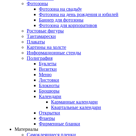
Фотозоны
Фотозона на свадьбу
Фотозона на день рождения и юбилей
Баннер для фотозоны
Фотозона для корпоративов
Ростовые фигуры
Тантамарески
Плакаты
Картины на холсте
Информационные стенды
Полиграфия
Буклеты
Визитки
Меню
Листовки
Блокноты
Брошюры
Календари
Карманные календари
Квартальные календари
Открытки
Флаеры
Фирменные бланки
Материалы
Самоклеящиеся пленки