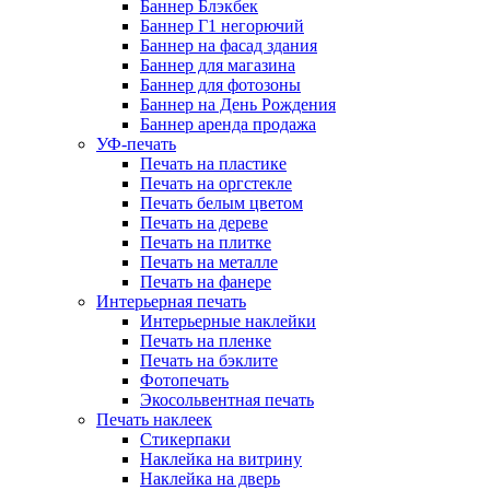
Баннер Блэкбек
Баннер Г1 негорючий
Баннер на фасад здания
Баннер для магазина
Баннер для фотозоны
Баннер на День Рождения
Баннер аренда продажа
УФ-печать
Печать на пластике
Печать на оргстекле
Печать белым цветом
Печать на дереве
Печать на плитке
Печать на металле
Печать на фанере
Интерьерная печать
Интерьерные наклейки
Печать на пленке
Печать на бэклите
Фотопечать
Экосольвентная печать
Печать наклеек
Стикерпаки
Наклейка на витрину
Наклейка на дверь