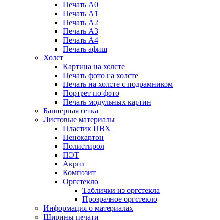
Печать А0
Печать А1
Печать А2
Печать А3
Печать А4
Печать афиш
Холст
Картина на холсте
Печать фото на холсте
Печать на холсте с подрамником
Портрет по фото
Печать модульных картин
Баннерная сетка
Листовые материалы
Пластик ПВХ
Пенокартон
Полистирол
ПЭТ
Акрил
Композит
Оргстекло
Таблички из оргстекла
Прозрачное оргстекло
Информация о материалах
Ширины печати