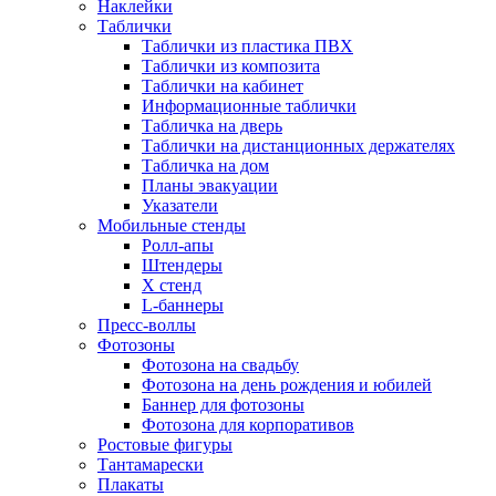
Наклейки
Таблички
Таблички из пластика ПВХ
Таблички из композита
Таблички на кабинет
Информационные таблички
Табличка на дверь
Таблички на дистанционных держателях
Табличка на дом
Планы эвакуации
Указатели
Мобильные стенды
Ролл-апы
Штендеры
Х стенд
L-баннеры
Пресс-воллы
Фотозоны
Фотозона на свадьбу
Фотозона на день рождения и юбилей
Баннер для фотозоны
Фотозона для корпоративов
Ростовые фигуры
Тантамарески
Плакаты