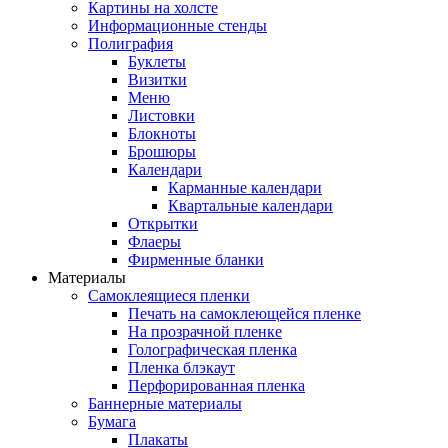
Картины на холсте
Информационные стенды
Полиграфия
Буклеты
Визитки
Меню
Листовки
Блокноты
Брошюры
Календари
Карманные календари
Квартальные календари
Открытки
Флаеры
Фирменные бланки
Материалы
Самоклеящиеся пленки
Печать на самоклеющейся пленке
На прозрачной пленке
Голографическая пленка
Пленка блэкаут
Перфорированная пленка
Баннерные материалы
Бумага
Плакаты