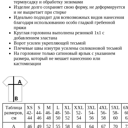
термоусадку и обработку энзимами
Изделие долго сохраняет свою форму, не деформируется
и не выцветает при стирке
Идеально подходит для всевозможных видов нанесения
благодаря использованию особо гладкой гребенной
пряжи
Круглая горловина выполнена резинкой 1x1 с
добавлением эластана
Ворот усилен укрепляющей тесьмой
Плечевые швы изнутри усилены силиконовой тесьмой
На горловине только сатиновый ярлык с указанием
размера, который не мешает нанесению или
кастомизации
Таблица
XS
S
M
L
XL
XXL
3XL
4XL
5XL
6
размеров,
42-
44-
46-
48-
50-
52-
54-
56-
58-
6
см
44
46
48
50
52
54
56
58
60
6
A
46
49
52
55
58
61
64
67
70
7