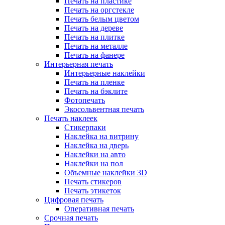
Печать на пластике
Печать на оргстекле
Печать белым цветом
Печать на дереве
Печать на плитке
Печать на металле
Печать на фанере
Интерьерная печать
Интерьерные наклейки
Печать на пленке
Печать на бэклите
Фотопечать
Экосольвентная печать
Печать наклеек
Стикерпаки
Наклейка на витрину
Наклейка на дверь
Наклейки на авто
Наклейки на пол
Объемные наклейки 3D
Печать стикеров
Печать этикеток
Цифровая печать
Оперативная печать
Срочная печать