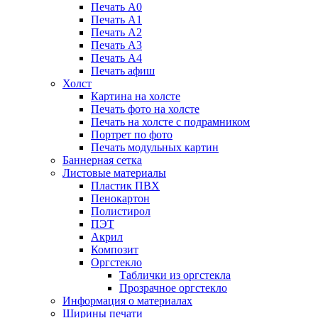
Печать А0
Печать А1
Печать А2
Печать А3
Печать А4
Печать афиш
Холст
Картина на холсте
Печать фото на холсте
Печать на холсте с подрамником
Портрет по фото
Печать модульных картин
Баннерная сетка
Листовые материалы
Пластик ПВХ
Пенокартон
Полистирол
ПЭТ
Акрил
Композит
Оргстекло
Таблички из оргстекла
Прозрачное оргстекло
Информация о материалах
Ширины печати