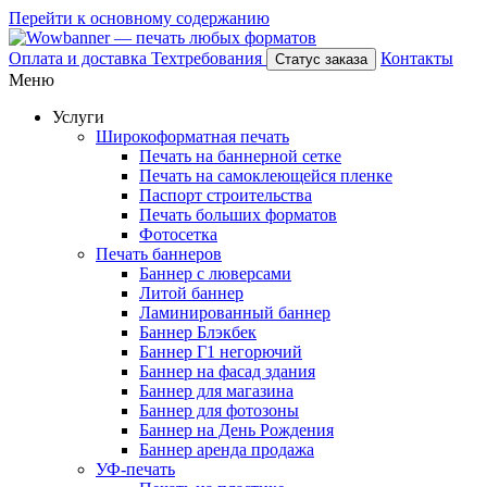
Перейти к основному содержанию
Оплата и доставка
Техтребования
Контакты
Статус заказа
Меню
Услуги
Широкоформатная печать
Печать на баннерной сетке
Печать на самоклеющейся пленке
Паспорт строительства
Печать больших форматов
Фотосетка
Печать баннеров
Баннер с люверсами
Литой баннер
Ламинированный баннер
Баннер Блэкбек
Баннер Г1 негорючий
Баннер на фасад здания
Баннер для магазина
Баннер для фотозоны
Баннер на День Рождения
Баннер аренда продажа
УФ-печать