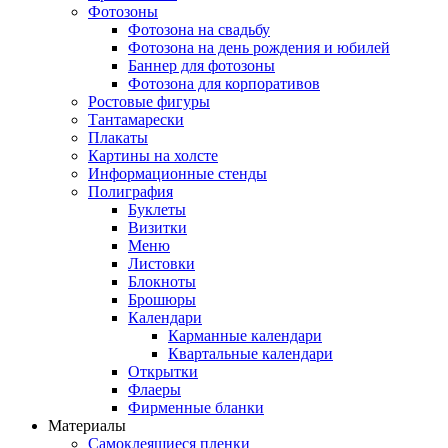
Фотозоны
Фотозона на свадьбу
Фотозона на день рождения и юбилей
Баннер для фотозоны
Фотозона для корпоративов
Ростовые фигуры
Тантамарески
Плакаты
Картины на холсте
Информационные стенды
Полиграфия
Буклеты
Визитки
Меню
Листовки
Блокноты
Брошюры
Календари
Карманные календари
Квартальные календари
Открытки
Флаеры
Фирменные бланки
Материалы
Самоклеящиеся пленки