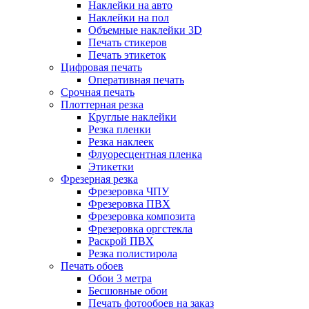
Наклейки на авто
Наклейки на пол
Объемные наклейки 3D
Печать стикеров
Печать этикеток
Цифровая печать
Оперативная печать
Срочная печать
Плоттерная резка
Круглые наклейки
Резка пленки
Резка наклеек
Флуоресцентная пленка
Этикетки
Фрезерная резка
Фрезеровка ЧПУ
Фрезеровка ПВХ
Фрезеровка композита
Фрезеровка оргстекла
Раскрой ПВХ
Резка полистирола
Печать обоев
Обои 3 метра
Бесшовные обои
Печать фотообоев на заказ