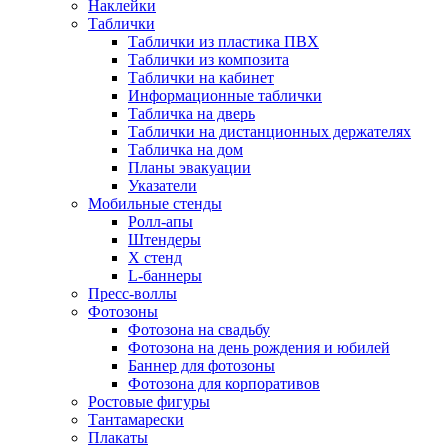
Наклейки
Таблички
Таблички из пластика ПВХ
Таблички из композита
Таблички на кабинет
Информационные таблички
Табличка на дверь
Таблички на дистанционных держателях
Табличка на дом
Планы эвакуации
Указатели
Мобильные стенды
Ролл-апы
Штендеры
Х стенд
L-баннеры
Пресс-воллы
Фотозоны
Фотозона на свадьбу
Фотозона на день рождения и юбилей
Баннер для фотозоны
Фотозона для корпоративов
Ростовые фигуры
Тантамарески
Плакаты