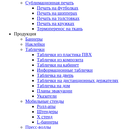
Сублимационная печать
Печать на футболках
Печать на шопперах
Печать на толстовках
Печать на кружках
Термоперенос на ткань
Продукция
Баннеры
Наклейки
Таблички
Таблички из пластика ПВХ
Таблички из композита
Таблички на кабинет
Информационные таблички
Табличка на дверь
Таблички на дистанционных держателях
Табличка на дом
Планы эвакуации
Указатели
Мобильные стенды
Ролл-апы
Штендеры
Х стенд
L-баннеры
Пресс-воллы