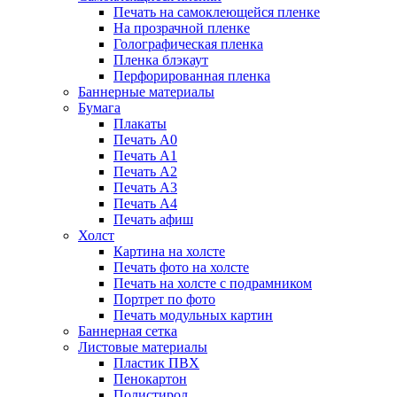
Печать на самоклеющейся пленке
На прозрачной пленке
Голографическая пленка
Пленка блэкаут
Перфорированная пленка
Баннерные материалы
Бумага
Плакаты
Печать А0
Печать А1
Печать А2
Печать А3
Печать А4
Печать афиш
Холст
Картина на холсте
Печать фото на холсте
Печать на холсте с подрамником
Портрет по фото
Печать модульных картин
Баннерная сетка
Листовые материалы
Пластик ПВХ
Пенокартон
Полистирол