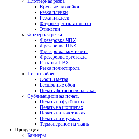
Плоттерная резка
Круглые наклейки
Резка пленки
Резка наклеек
Флуоресцентная пленка
Этикетки
Фрезерная резка
Фрезеровка ЧПУ
Фрезеровка ПВХ
Фрезеровка композита
Фрезеровка оргстекла
Раскрой ПВХ
Резка полистирола
Печать обоев
Обои 3 метра
Бесшовные обои
Печать фотообоев на заказ
Сублимационная печать
Печать на футболках
Печать на шопперах
Печать на толстовках
Печать на кружках
Термоперенос на ткань
Продукция
Баннеры