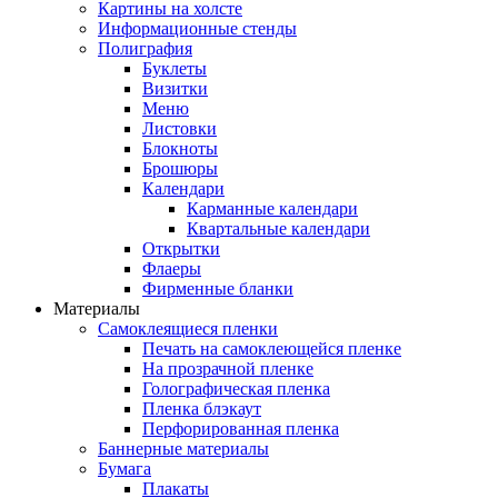
Картины на холсте
Информационные стенды
Полиграфия
Буклеты
Визитки
Меню
Листовки
Блокноты
Брошюры
Календари
Карманные календари
Квартальные календари
Открытки
Флаеры
Фирменные бланки
Материалы
Самоклеящиеся пленки
Печать на самоклеющейся пленке
На прозрачной пленке
Голографическая пленка
Пленка блэкаут
Перфорированная пленка
Баннерные материалы
Бумага
Плакаты