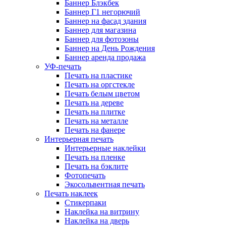
Баннер Блэкбек
Баннер Г1 негорючий
Баннер на фасад здания
Баннер для магазина
Баннер для фотозоны
Баннер на День Рождения
Баннер аренда продажа
УФ-печать
Печать на пластике
Печать на оргстекле
Печать белым цветом
Печать на дереве
Печать на плитке
Печать на металле
Печать на фанере
Интерьерная печать
Интерьерные наклейки
Печать на пленке
Печать на бэклите
Фотопечать
Экосольвентная печать
Печать наклеек
Стикерпаки
Наклейка на витрину
Наклейка на дверь