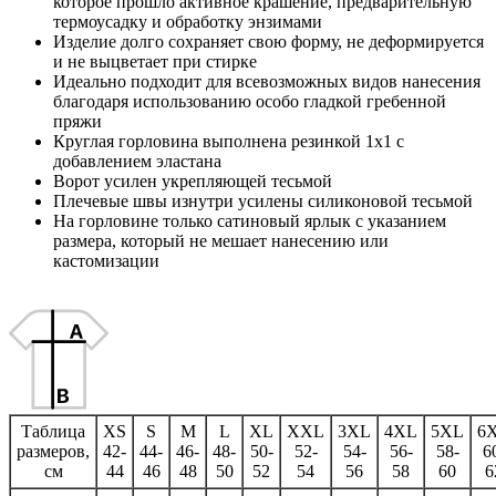
которое прошло активное крашение, предварительную
термоусадку и обработку энзимами
Изделие долго сохраняет свою форму, не деформируется
и не выцветает при стирке
Идеально подходит для всевозможных видов нанесения
благодаря использованию особо гладкой гребенной
пряжи
Круглая горловина выполнена резинкой 1x1 с
добавлением эластана
Ворот усилен укрепляющей тесьмой
Плечевые швы изнутри усилены силиконовой тесьмой
На горловине только сатиновый ярлык с указанием
размера, который не мешает нанесению или
кастомизации
Таблица
XS
S
M
L
XL
XXL
3XL
4XL
5XL
6
размеров,
42-
44-
46-
48-
50-
52-
54-
56-
58-
6
см
44
46
48
50
52
54
56
58
60
6