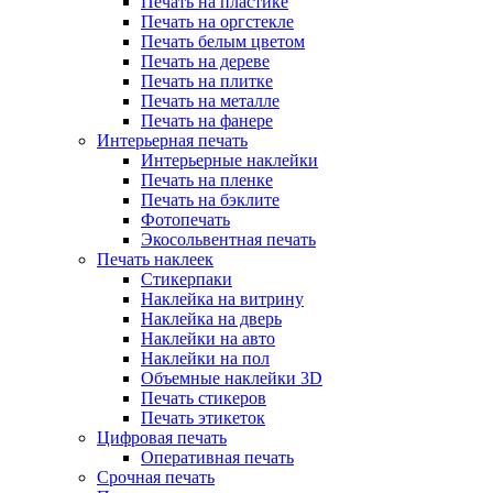
Печать на пластике
Печать на оргстекле
Печать белым цветом
Печать на дереве
Печать на плитке
Печать на металле
Печать на фанере
Интерьерная печать
Интерьерные наклейки
Печать на пленке
Печать на бэклите
Фотопечать
Экосольвентная печать
Печать наклеек
Стикерпаки
Наклейка на витрину
Наклейка на дверь
Наклейки на авто
Наклейки на пол
Объемные наклейки 3D
Печать стикеров
Печать этикеток
Цифровая печать
Оперативная печать
Срочная печать