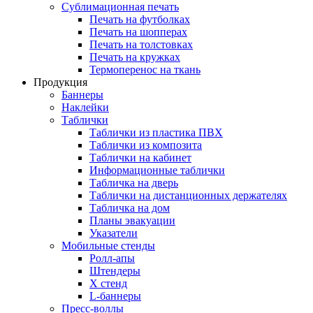
Сублимационная печать
Печать на футболках
Печать на шопперах
Печать на толстовках
Печать на кружках
Термоперенос на ткань
Продукция
Баннеры
Наклейки
Таблички
Таблички из пластика ПВХ
Таблички из композита
Таблички на кабинет
Информационные таблички
Табличка на дверь
Таблички на дистанционных держателях
Табличка на дом
Планы эвакуации
Указатели
Мобильные стенды
Ролл-апы
Штендеры
Х стенд
L-баннеры
Пресс-воллы