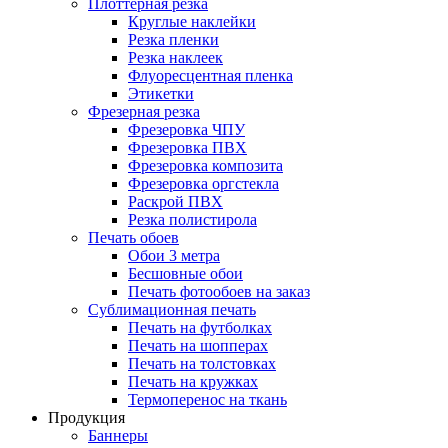
Плоттерная резка
Круглые наклейки
Резка пленки
Резка наклеек
Флуоресцентная пленка
Этикетки
Фрезерная резка
Фрезеровка ЧПУ
Фрезеровка ПВХ
Фрезеровка композита
Фрезеровка оргстекла
Раскрой ПВХ
Резка полистирола
Печать обоев
Обои 3 метра
Бесшовные обои
Печать фотообоев на заказ
Сублимационная печать
Печать на футболках
Печать на шопперах
Печать на толстовках
Печать на кружках
Термоперенос на ткань
Продукция
Баннеры