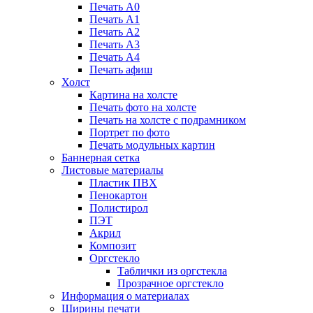
Печать А0
Печать А1
Печать А2
Печать А3
Печать А4
Печать афиш
Холст
Картина на холсте
Печать фото на холсте
Печать на холсте с подрамником
Портрет по фото
Печать модульных картин
Баннерная сетка
Листовые материалы
Пластик ПВХ
Пенокартон
Полистирол
ПЭТ
Акрил
Композит
Оргстекло
Таблички из оргстекла
Прозрачное оргстекло
Информация о материалах
Ширины печати