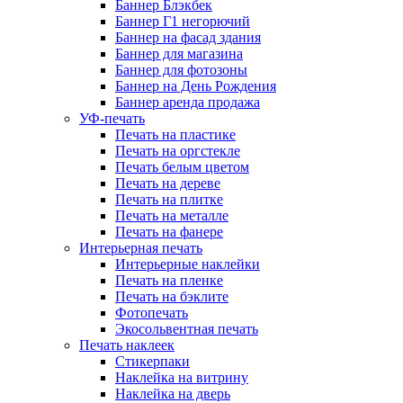
Баннер Блэкбек
Баннер Г1 негорючий
Баннер на фасад здания
Баннер для магазина
Баннер для фотозоны
Баннер на День Рождения
Баннер аренда продажа
УФ-печать
Печать на пластике
Печать на оргстекле
Печать белым цветом
Печать на дереве
Печать на плитке
Печать на металле
Печать на фанере
Интерьерная печать
Интерьерные наклейки
Печать на пленке
Печать на бэклите
Фотопечать
Экосольвентная печать
Печать наклеек
Стикерпаки
Наклейка на витрину
Наклейка на дверь