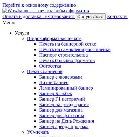
Перейти к основному содержанию
Оплата и доставка
Техтребования
Контакты
Статус заказа
Меню
Услуги
Широкоформатная печать
Печать на баннерной сетке
Печать на самоклеющейся пленке
Паспорт строительства
Печать больших форматов
Фотосетка
Печать баннеров
Баннер с люверсами
Литой баннер
Ламинированный баннер
Баннер Блэкбек
Баннер Г1 негорючий
Баннер на фасад здания
Баннер для магазина
Баннер для фотозоны
Баннер на День Рождения
Баннер аренда продажа
УФ-печать