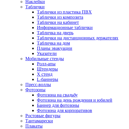
Наклейки
Таблички
Таблички из пластика ПВХ
Таблички из композита
Таблички на кабинет
Информационные таблички
Табличка на дверь
Таблички на дистанционных держателях
Табличка на дом
Планы эвакуации
Указатели
Мобильные стенды
Ролл-апы
Штендеры
Х стенд
L-баннеры
Пресс-воллы
Фотозоны
Фотозона на свадьбу
Фотозона на день рождения и юбилей
Баннер для фотозоны
Фотозона для корпоративов
Ростовые фигуры
Тантамарески
Плакаты