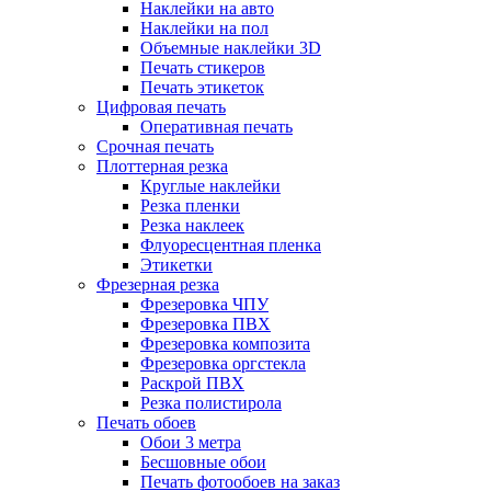
Наклейки на авто
Наклейки на пол
Объемные наклейки 3D
Печать стикеров
Печать этикеток
Цифровая печать
Оперативная печать
Срочная печать
Плоттерная резка
Круглые наклейки
Резка пленки
Резка наклеек
Флуоресцентная пленка
Этикетки
Фрезерная резка
Фрезеровка ЧПУ
Фрезеровка ПВХ
Фрезеровка композита
Фрезеровка оргстекла
Раскрой ПВХ
Резка полистирола
Печать обоев
Обои 3 метра
Бесшовные обои
Печать фотообоев на заказ