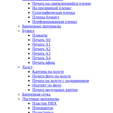
Печать на самоклеющейся пленке
На прозрачной пленке
Голографическая пленка
Пленка блэкаут
Перфорированная пленка
Баннерные материалы
Бумага
Плакаты
Печать А0
Печать А1
Печать А2
Печать А3
Печать А4
Печать афиш
Холст
Картина на холсте
Печать фото на холсте
Печать на холсте с подрамником
Портрет по фото
Печать модульных картин
Баннерная сетка
Листовые материалы
Пластик ПВХ
Пенокартон
Полистирол