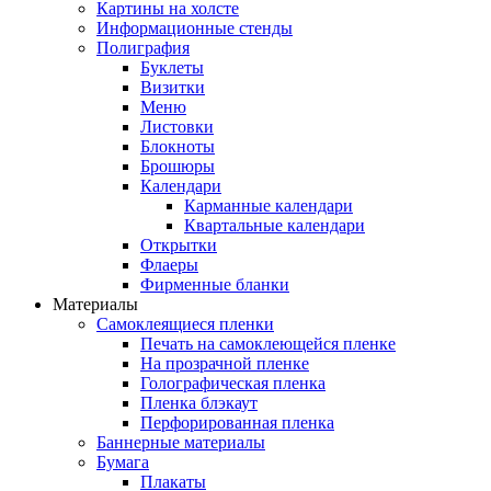
Картины на холсте
Информационные стенды
Полиграфия
Буклеты
Визитки
Меню
Листовки
Блокноты
Брошюры
Календари
Карманные календари
Квартальные календари
Открытки
Флаеры
Фирменные бланки
Материалы
Самоклеящиеся пленки
Печать на самоклеющейся пленке
На прозрачной пленке
Голографическая пленка
Пленка блэкаут
Перфорированная пленка
Баннерные материалы
Бумага
Плакаты