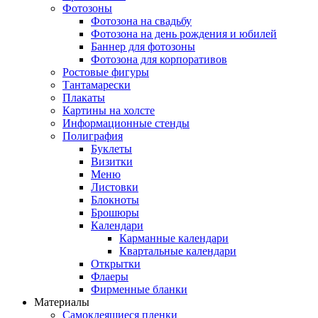
Фотозоны
Фотозона на свадьбу
Фотозона на день рождения и юбилей
Баннер для фотозоны
Фотозона для корпоративов
Ростовые фигуры
Тантамарески
Плакаты
Картины на холсте
Информационные стенды
Полиграфия
Буклеты
Визитки
Меню
Листовки
Блокноты
Брошюры
Календари
Карманные календари
Квартальные календари
Открытки
Флаеры
Фирменные бланки
Материалы
Самоклеящиеся пленки