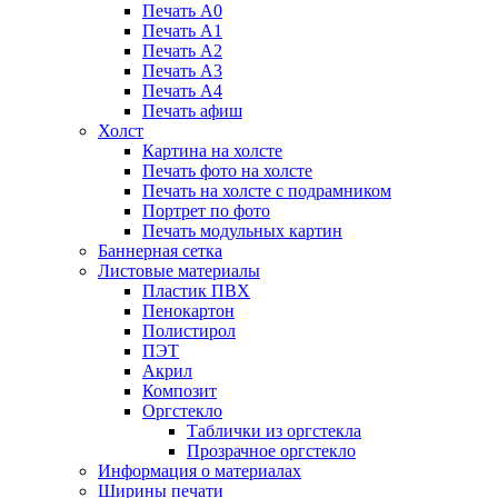
Печать А0
Печать А1
Печать А2
Печать А3
Печать А4
Печать афиш
Холст
Картина на холсте
Печать фото на холсте
Печать на холсте с подрамником
Портрет по фото
Печать модульных картин
Баннерная сетка
Листовые материалы
Пластик ПВХ
Пенокартон
Полистирол
ПЭТ
Акрил
Композит
Оргстекло
Таблички из оргстекла
Прозрачное оргстекло
Информация о материалах
Ширины печати