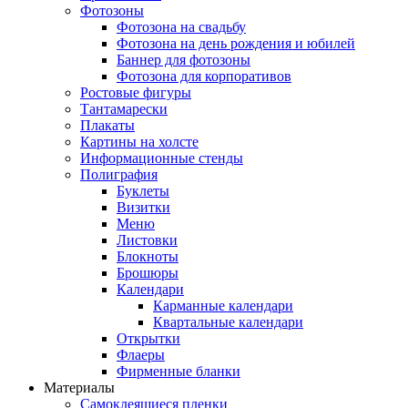
Фотозоны
Фотозона на свадьбу
Фотозона на день рождения и юбилей
Баннер для фотозоны
Фотозона для корпоративов
Ростовые фигуры
Тантамарески
Плакаты
Картины на холсте
Информационные стенды
Полиграфия
Буклеты
Визитки
Меню
Листовки
Блокноты
Брошюры
Календари
Карманные календари
Квартальные календари
Открытки
Флаеры
Фирменные бланки
Материалы
Самоклеящиеся пленки