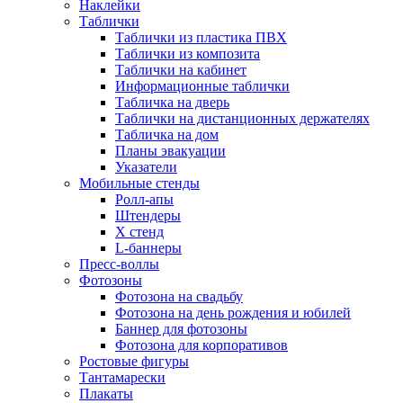
Наклейки
Таблички
Таблички из пластика ПВХ
Таблички из композита
Таблички на кабинет
Информационные таблички
Табличка на дверь
Таблички на дистанционных держателях
Табличка на дом
Планы эвакуации
Указатели
Мобильные стенды
Ролл-апы
Штендеры
Х стенд
L-баннеры
Пресс-воллы
Фотозоны
Фотозона на свадьбу
Фотозона на день рождения и юбилей
Баннер для фотозоны
Фотозона для корпоративов
Ростовые фигуры
Тантамарески
Плакаты