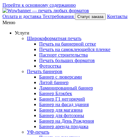
Перейти к основному содержанию
Оплата и доставка
Техтребования
Контакты
Статус заказа
Меню
Услуги
Широкоформатная печать
Печать на баннерной сетке
Печать на самоклеющейся пленке
Паспорт строительства
Печать больших форматов
Фотосетка
Печать баннеров
Баннер с люверсами
Литой баннер
Ламинированный баннер
Баннер Блэкбек
Баннер Г1 негорючий
Баннер на фасад здания
Баннер для магазина
Баннер для фотозоны
Баннер на День Рождения
Баннер аренда продажа
УФ-печать