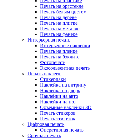
Печать на пластике
Печать на оргстекле
Печать белым цветом
Печать на дереве
Печать на плитке
Печать на металле
Печать на фанере
Интерьерная печать
Интерьерные наклейки
Печать на пленке
Печать на бэклите
Фотопечать
Экосольвентная печать
Печать наклеек
Стикерпаки
Наклейка на витрину
Наклейка на дверь
Наклейки на авто
Наклейки на пол
Объемные наклейки 3D
Печать стикеров
Печать этикеток
Цифровая печать
Оперативная печать
Срочная печать