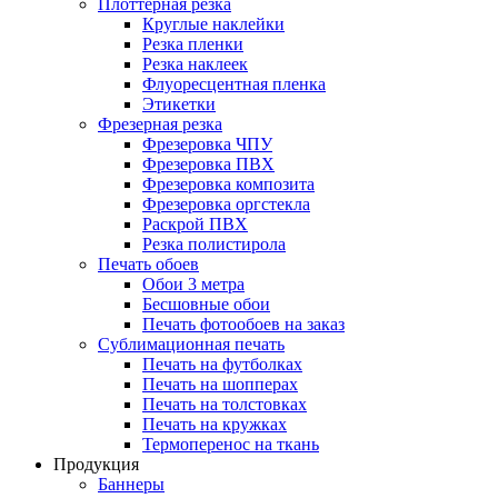
Плоттерная резка
Круглые наклейки
Резка пленки
Резка наклеек
Флуоресцентная пленка
Этикетки
Фрезерная резка
Фрезеровка ЧПУ
Фрезеровка ПВХ
Фрезеровка композита
Фрезеровка оргстекла
Раскрой ПВХ
Резка полистирола
Печать обоев
Обои 3 метра
Бесшовные обои
Печать фотообоев на заказ
Сублимационная печать
Печать на футболках
Печать на шопперах
Печать на толстовках
Печать на кружках
Термоперенос на ткань
Продукция
Баннеры