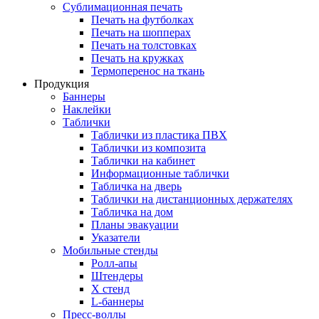
Сублимационная печать
Печать на футболках
Печать на шопперах
Печать на толстовках
Печать на кружках
Термоперенос на ткань
Продукция
Баннеры
Наклейки
Таблички
Таблички из пластика ПВХ
Таблички из композита
Таблички на кабинет
Информационные таблички
Табличка на дверь
Таблички на дистанционных держателях
Табличка на дом
Планы эвакуации
Указатели
Мобильные стенды
Ролл-апы
Штендеры
Х стенд
L-баннеры
Пресс-воллы