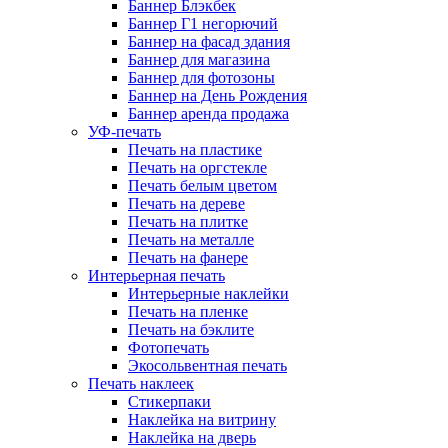
Баннер Блэкбек
Баннер Г1 негорючий
Баннер на фасад здания
Баннер для магазина
Баннер для фотозоны
Баннер на День Рождения
Баннер аренда продажа
УФ-печать
Печать на пластике
Печать на оргстекле
Печать белым цветом
Печать на дереве
Печать на плитке
Печать на металле
Печать на фанере
Интерьерная печать
Интерьерные наклейки
Печать на пленке
Печать на бэклите
Фотопечать
Экосольвентная печать
Печать наклеек
Стикерпаки
Наклейка на витрину
Наклейка на дверь