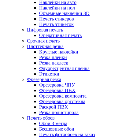
Наклейки на авто
Наклейки на пол
Объемные наклейки 3D
Печать стикеров
Печать этикеток
Цифровая печать
Оперативная печать
Срочная печать
Плоттерная резка
Круглые наклейки
Резка пленки
Резка наклеек
Флуоресцентная пленка
Этикетки
Фрезерная резка
Фрезеровка ЧПУ
Фрезеровка ПВХ
Фрезеровка композита
Фрезеровка оргстекла
Раскрой ПВХ
Резка полистирола
Печать обоев
Обои 3 метра
Бесшовные обои
Печать фотообоев на заказ