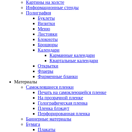
Картины на холсте
Информационные стенды
Полиграфия
Буклеты
Визитки
Меню
Листовки
Блокноты
Брошюры
Календари
Карманные календари
Квартальные календари
Открытки
Флаеры
Фирменные бланки
Материалы
Самоклеящиеся пленки
Печать на самоклеющейся пленке
На прозрачной пленке
Голографическая пленка
Пленка блэкаут
Перфорированная пленка
Баннерные материалы
Бумага
Плакаты