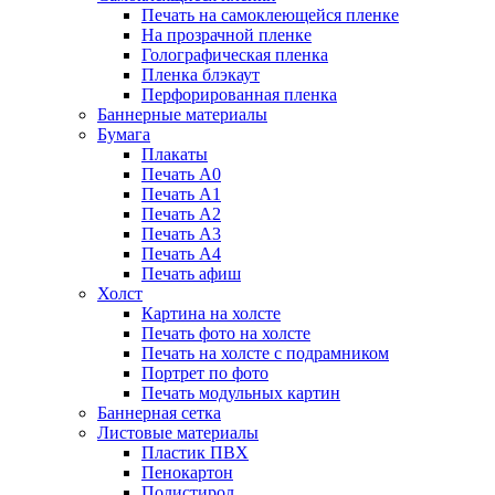
Печать на самоклеющейся пленке
На прозрачной пленке
Голографическая пленка
Пленка блэкаут
Перфорированная пленка
Баннерные материалы
Бумага
Плакаты
Печать А0
Печать А1
Печать А2
Печать А3
Печать А4
Печать афиш
Холст
Картина на холсте
Печать фото на холсте
Печать на холсте с подрамником
Портрет по фото
Печать модульных картин
Баннерная сетка
Листовые материалы
Пластик ПВХ
Пенокартон
Полистирол