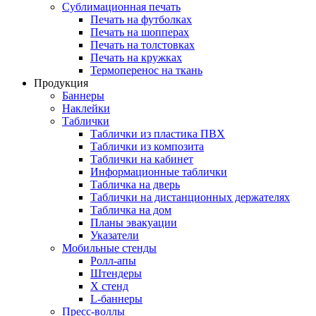
Сублимационная печать
Печать на футболках
Печать на шопперах
Печать на толстовках
Печать на кружках
Термоперенос на ткань
Продукция
Баннеры
Наклейки
Таблички
Таблички из пластика ПВХ
Таблички из композита
Таблички на кабинет
Информационные таблички
Табличка на дверь
Таблички на дистанционных держателях
Табличка на дом
Планы эвакуации
Указатели
Мобильные стенды
Ролл-апы
Штендеры
Х стенд
L-баннеры
Пресс-воллы