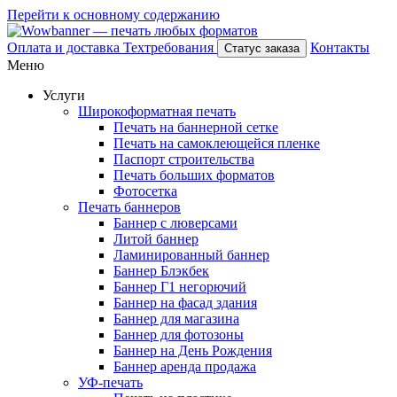
Перейти к основному содержанию
Оплата и доставка
Техтребования
Контакты
Статус заказа
Меню
Услуги
Широкоформатная печать
Печать на баннерной сетке
Печать на самоклеющейся пленке
Паспорт строительства
Печать больших форматов
Фотосетка
Печать баннеров
Баннер с люверсами
Литой баннер
Ламинированный баннер
Баннер Блэкбек
Баннер Г1 негорючий
Баннер на фасад здания
Баннер для магазина
Баннер для фотозоны
Баннер на День Рождения
Баннер аренда продажа
УФ-печать