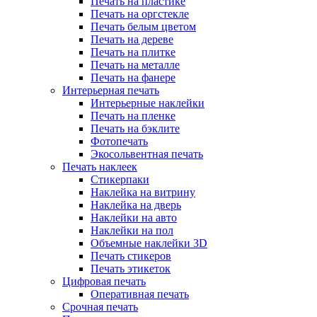
Печать на пластике
Печать на оргстекле
Печать белым цветом
Печать на дереве
Печать на плитке
Печать на металле
Печать на фанере
Интерьерная печать
Интерьерные наклейки
Печать на пленке
Печать на бэклите
Фотопечать
Экосольвентная печать
Печать наклеек
Стикерпаки
Наклейка на витрину
Наклейка на дверь
Наклейки на авто
Наклейки на пол
Объемные наклейки 3D
Печать стикеров
Печать этикеток
Цифровая печать
Оперативная печать
Срочная печать