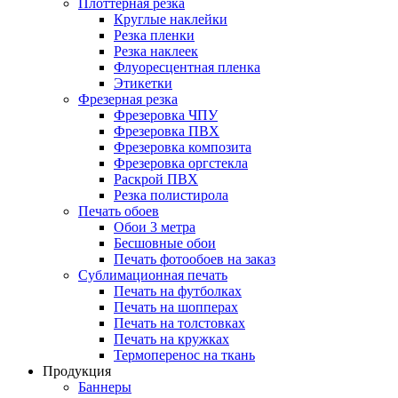
Плоттерная резка
Круглые наклейки
Резка пленки
Резка наклеек
Флуоресцентная пленка
Этикетки
Фрезерная резка
Фрезеровка ЧПУ
Фрезеровка ПВХ
Фрезеровка композита
Фрезеровка оргстекла
Раскрой ПВХ
Резка полистирола
Печать обоев
Обои 3 метра
Бесшовные обои
Печать фотообоев на заказ
Сублимационная печать
Печать на футболках
Печать на шопперах
Печать на толстовках
Печать на кружках
Термоперенос на ткань
Продукция
Баннеры