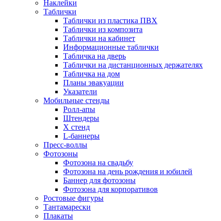
Наклейки
Таблички
Таблички из пластика ПВХ
Таблички из композита
Таблички на кабинет
Информационные таблички
Табличка на дверь
Таблички на дистанционных держателях
Табличка на дом
Планы эвакуации
Указатели
Мобильные стенды
Ролл-апы
Штендеры
Х стенд
L-баннеры
Пресс-воллы
Фотозоны
Фотозона на свадьбу
Фотозона на день рождения и юбилей
Баннер для фотозоны
Фотозона для корпоративов
Ростовые фигуры
Тантамарески
Плакаты