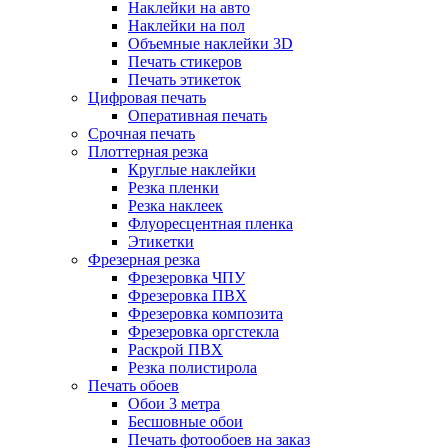
Наклейки на авто
Наклейки на пол
Объемные наклейки 3D
Печать стикеров
Печать этикеток
Цифровая печать
Оперативная печать
Срочная печать
Плоттерная резка
Круглые наклейки
Резка пленки
Резка наклеек
Флуоресцентная пленка
Этикетки
Фрезерная резка
Фрезеровка ЧПУ
Фрезеровка ПВХ
Фрезеровка композита
Фрезеровка оргстекла
Раскрой ПВХ
Резка полистирола
Печать обоев
Обои 3 метра
Бесшовные обои
Печать фотообоев на заказ