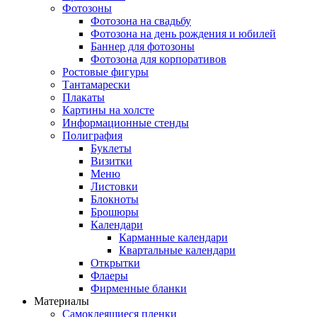
Фотозоны
Фотозона на свадьбу
Фотозона на день рождения и юбилей
Баннер для фотозоны
Фотозона для корпоративов
Ростовые фигуры
Тантамарески
Плакаты
Картины на холсте
Информационные стенды
Полиграфия
Буклеты
Визитки
Меню
Листовки
Блокноты
Брошюры
Календари
Карманные календари
Квартальные календари
Открытки
Флаеры
Фирменные бланки
Материалы
Самоклеящиеся пленки