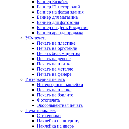
Баннер Блэкбек
Баннер Г1 негорючий
Баннер на фасад здания
Баннер для магазина
Баннер для фотозоны
Баннер на День Рождения
Баннер аренда продажа
УФ-печать
Печать на пластике
Печать на оргстекле
Печать белым цветом
Печать на дереве
Печать на плитке
Печать на металле
Печать на фанере
Интерьерная печать
Интерьерные наклейки
Печать на пленке
Печать на бэклите
Фотопечать
Экосольвентная печать
Печать наклеек
Стикерпаки
Наклейка на витрину
Наклейка на дверь