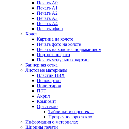
Печать А0
Печать А1
Печать А2
Печать А3
Печать А4
Печать афиш
Холст
Картина на холсте
Печать фото на холсте
Печать на холсте с подрамником
Портрет по фото
Печать модульных картин
Баннерная сетка
Листовые материалы
Пластик ПВХ
Пенокартон
Полистирол
ПЭТ
Акрил
Композит
Оргстекло
Таблички из оргстекла
Прозрачное оргстекло
Информация о материалах
Ширины печати