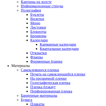
Картины на холсте
Информационные стенды
Полиграфия
Буклеты
Визитки
Меню
Листовки
Блокноты
Брошюры
Календари
Карманные календари
Квартальные календари
Открытки
Флаеры
Фирменные бланки
Материалы
Самоклеящиеся пленки
Печать на самоклеющейся пленке
На прозрачной пленке
Голографическая пленка
Пленка блэкаут
Перфорированная пленка
Баннерные материалы
Бумага
Плакаты