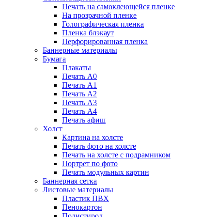
Печать на самоклеющейся пленке
На прозрачной пленке
Голографическая пленка
Пленка блэкаут
Перфорированная пленка
Баннерные материалы
Бумага
Плакаты
Печать А0
Печать А1
Печать А2
Печать А3
Печать А4
Печать афиш
Холст
Картина на холсте
Печать фото на холсте
Печать на холсте с подрамником
Портрет по фото
Печать модульных картин
Баннерная сетка
Листовые материалы
Пластик ПВХ
Пенокартон
Полистирол