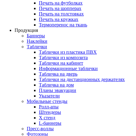
Печать на футболках
Печать на шопперах
Печать на толстовках
Печать на кружках
Термоперенос на ткань
Продукция
Баннеры
Наклейки
Таблички
Таблички из пластика ПВХ
Таблички из композита
Таблички на кабинет
Информационные таблички
Табличка на дверь
Таблички на дистанционных держателях
Табличка на дом
Планы эвакуации
Указатели
Мобильные стенды
Ролл-апы
Штендеры
Х стенд
L-баннеры
Пресс-воллы
Фотозоны