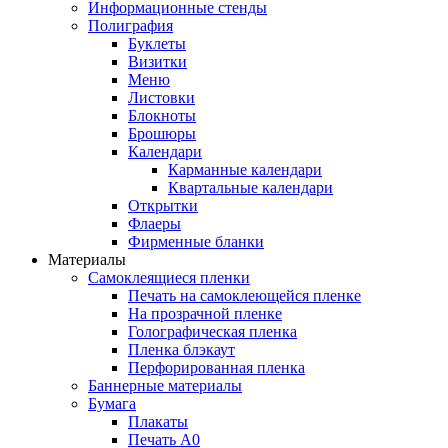
Информационные стенды
Полиграфия
Буклеты
Визитки
Меню
Листовки
Блокноты
Брошюры
Календари
Карманные календари
Квартальные календари
Открытки
Флаеры
Фирменные бланки
Материалы
Самоклеящиеся пленки
Печать на самоклеющейся пленке
На прозрачной пленке
Голографическая пленка
Пленка блэкаут
Перфорированная пленка
Баннерные материалы
Бумага
Плакаты
Печать А0