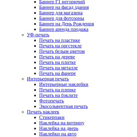
Баннер Г1 негорючий
Баннер на фасад здания
Баннер для магазина
Баннер для фотозоны
Баннер на День Рождения
Баннер аренда продажа
УФ-печать
Печать на пластике
Печать на оргстекле
Печать белым цветом
Печать на дереве
Печать на плитке
Печать на металле
Печать на фанере
Интерьерная печать
Интерьерные наклейки
Печать на пленке
Печать на бэклите
Фотопечать
Экосольвентная печать
Печать наклеек
Стикерпаки
Наклейка на витрину
Наклейка на дверь
Наклейки на авто