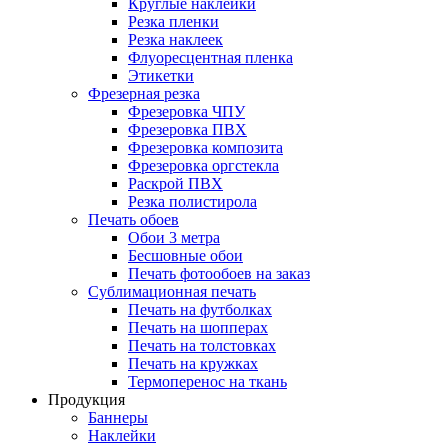
Круглые наклейки
Резка пленки
Резка наклеек
Флуоресцентная пленка
Этикетки
Фрезерная резка
Фрезеровка ЧПУ
Фрезеровка ПВХ
Фрезеровка композита
Фрезеровка оргстекла
Раскрой ПВХ
Резка полистирола
Печать обоев
Обои 3 метра
Бесшовные обои
Печать фотообоев на заказ
Сублимационная печать
Печать на футболках
Печать на шопперах
Печать на толстовках
Печать на кружках
Термоперенос на ткань
Продукция
Баннеры
Наклейки