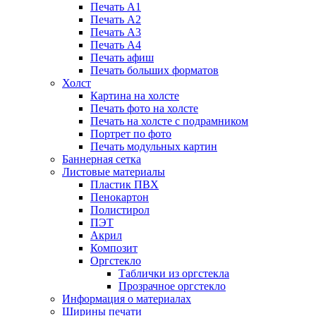
Печать А1
Печать А2
Печать А3
Печать А4
Печать афиш
Печать больших форматов
Холст
Картина на холсте
Печать фото на холсте
Печать на холсте с подрамником
Портрет по фото
Печать модульных картин
Баннерная сетка
Листовые материалы
Пластик ПВХ
Пенокартон
Полистирол
ПЭТ
Акрил
Композит
Оргстекло
Таблички из оргстекла
Прозрачное оргстекло
Информация о материалах
Ширины печати