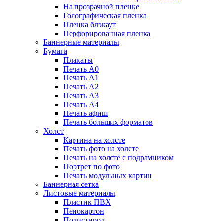
На прозрачной пленке
Голографическая пленка
Пленка блэкаут
Перфорированная пленка
Баннерные материалы
Бумага
Плакаты
Печать А0
Печать А1
Печать А2
Печать А3
Печать А4
Печать афиш
Печать больших форматов
Холст
Картина на холсте
Печать фото на холсте
Печать на холсте с подрамником
Портрет по фото
Печать модульных картин
Баннерная сетка
Листовые материалы
Пластик ПВХ
Пенокартон
Полистирол