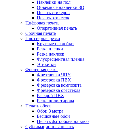
Наклейки на пол
Объемные наклейки 3D
Печать стикеров
Печать этикеток
Цифровая печать
Оперативная печать
Срочная печать
Плоттерная резка
Круглые наклейки
Резка пленки
Резка наклеек
Флуоресцентная пленка
Этикетки
Фрезерная резка
Фрезеровка ЧПУ
Фрезеровка ПВХ
Фрезеровка композита
Фрезеровка оргстекла
Раскрой ПВХ
Резка полистирола
Печать обоев
Обои 3 метра
Бесшовные обои
Печать фотообоев на заказ
Сублимационная печать