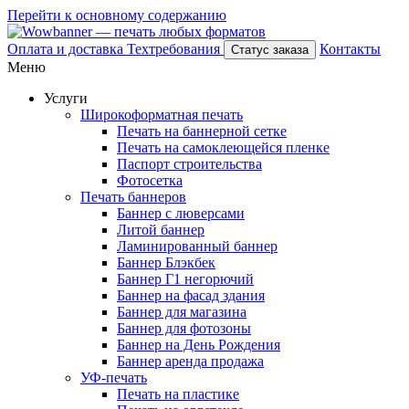
Перейти к основному содержанию
Оплата и доставка
Техтребования
Контакты
Статус заказа
Меню
Услуги
Широкоформатная печать
Печать на баннерной сетке
Печать на самоклеющейся пленке
Паспорт строительства
Фотосетка
Печать баннеров
Баннер с люверсами
Литой баннер
Ламинированный баннер
Баннер Блэкбек
Баннер Г1 негорючий
Баннер на фасад здания
Баннер для магазина
Баннер для фотозоны
Баннер на День Рождения
Баннер аренда продажа
УФ-печать
Печать на пластике