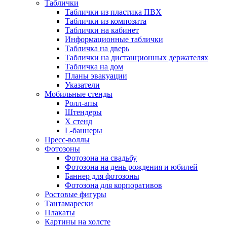
Таблички
Таблички из пластика ПВХ
Таблички из композита
Таблички на кабинет
Информационные таблички
Табличка на дверь
Таблички на дистанционных держателях
Табличка на дом
Планы эвакуации
Указатели
Мобильные стенды
Ролл-апы
Штендеры
Х стенд
L-баннеры
Пресс-воллы
Фотозоны
Фотозона на свадьбу
Фотозона на день рождения и юбилей
Баннер для фотозоны
Фотозона для корпоративов
Ростовые фигуры
Тантамарески
Плакаты
Картины на холсте