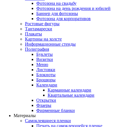
Фотозона на свадьбу
Фотозона на день рождения и юбилей
Баннер для фотозоны
Фотозона для корпоративов
Ростовые фигуры
Тантамарески
Плакаты
Картины на холсте
Информационные стенды
Полиграфия
Буклеты
Визитки
Меню
Листовки
Блокноты
Брошюры
Календари
Карманные календари
Квартальные календари
Открытки
Флаеры
Фирменные бланки
Материалы
Самоклеящиеся пленки
Печать на самоклеющейся пленке