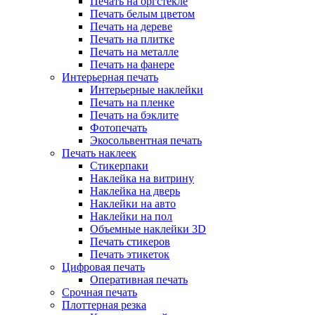
Печать на оргстекле
Печать белым цветом
Печать на дереве
Печать на плитке
Печать на металле
Печать на фанере
Интерьерная печать
Интерьерные наклейки
Печать на пленке
Печать на бэклите
Фотопечать
Экосольвентная печать
Печать наклеек
Стикерпаки
Наклейка на витрину
Наклейка на дверь
Наклейки на авто
Наклейки на пол
Объемные наклейки 3D
Печать стикеров
Печать этикеток
Цифровая печать
Оперативная печать
Срочная печать
Плоттерная резка