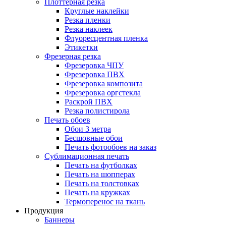
Плоттерная резка
Круглые наклейки
Резка пленки
Резка наклеек
Флуоресцентная пленка
Этикетки
Фрезерная резка
Фрезеровка ЧПУ
Фрезеровка ПВХ
Фрезеровка композита
Фрезеровка оргстекла
Раскрой ПВХ
Резка полистирола
Печать обоев
Обои 3 метра
Бесшовные обои
Печать фотообоев на заказ
Сублимационная печать
Печать на футболках
Печать на шопперах
Печать на толстовках
Печать на кружках
Термоперенос на ткань
Продукция
Баннеры