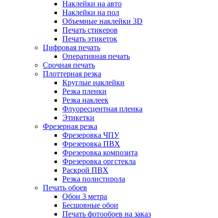
Наклейки на авто
Наклейки на пол
Объемные наклейки 3D
Печать стикеров
Печать этикеток
Цифровая печать
Оперативная печать
Срочная печать
Плоттерная резка
Круглые наклейки
Резка пленки
Резка наклеек
Флуоресцентная пленка
Этикетки
Фрезерная резка
Фрезеровка ЧПУ
Фрезеровка ПВХ
Фрезеровка композита
Фрезеровка оргстекла
Раскрой ПВХ
Резка полистирола
Печать обоев
Обои 3 метра
Бесшовные обои
Печать фотообоев на заказ