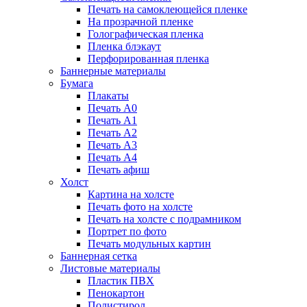
Печать на самоклеющейся пленке
На прозрачной пленке
Голографическая пленка
Пленка блэкаут
Перфорированная пленка
Баннерные материалы
Бумага
Плакаты
Печать А0
Печать А1
Печать А2
Печать А3
Печать А4
Печать афиш
Холст
Картина на холсте
Печать фото на холсте
Печать на холсте с подрамником
Портрет по фото
Печать модульных картин
Баннерная сетка
Листовые материалы
Пластик ПВХ
Пенокартон
Полистирол