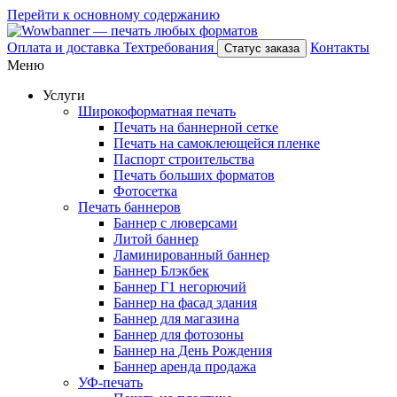
Перейти к основному содержанию
Оплата и доставка
Техтребования
Контакты
Статус заказа
Меню
Услуги
Широкоформатная печать
Печать на баннерной сетке
Печать на самоклеющейся пленке
Паспорт строительства
Печать больших форматов
Фотосетка
Печать баннеров
Баннер с люверсами
Литой баннер
Ламинированный баннер
Баннер Блэкбек
Баннер Г1 негорючий
Баннер на фасад здания
Баннер для магазина
Баннер для фотозоны
Баннер на День Рождения
Баннер аренда продажа
УФ-печать