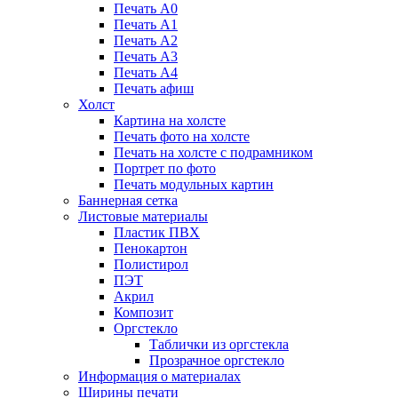
Печать А0
Печать А1
Печать А2
Печать А3
Печать А4
Печать афиш
Холст
Картина на холсте
Печать фото на холсте
Печать на холсте с подрамником
Портрет по фото
Печать модульных картин
Баннерная сетка
Листовые материалы
Пластик ПВХ
Пенокартон
Полистирол
ПЭТ
Акрил
Композит
Оргстекло
Таблички из оргстекла
Прозрачное оргстекло
Информация о материалах
Ширины печати