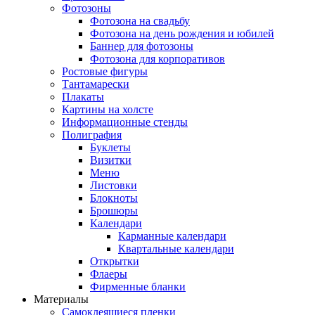
Фотозоны
Фотозона на свадьбу
Фотозона на день рождения и юбилей
Баннер для фотозоны
Фотозона для корпоративов
Ростовые фигуры
Тантамарески
Плакаты
Картины на холсте
Информационные стенды
Полиграфия
Буклеты
Визитки
Меню
Листовки
Блокноты
Брошюры
Календари
Карманные календари
Квартальные календари
Открытки
Флаеры
Фирменные бланки
Материалы
Самоклеящиеся пленки