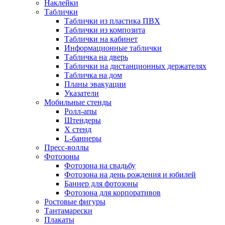
Наклейки
Таблички
Таблички из пластика ПВХ
Таблички из композита
Таблички на кабинет
Информационные таблички
Табличка на дверь
Таблички на дистанционных держателях
Табличка на дом
Планы эвакуации
Указатели
Мобильные стенды
Ролл-апы
Штендеры
Х стенд
L-баннеры
Пресс-воллы
Фотозоны
Фотозона на свадьбу
Фотозона на день рождения и юбилей
Баннер для фотозоны
Фотозона для корпоративов
Ростовые фигуры
Тантамарески
Плакаты