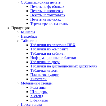
Сублимационная печать
Печать на футболках
Печать на шопперах
Печать на толстовках
Печать на кружках
Термоперенос на ткань
Продукция
Баннеры
Наклейки
Таблички
Таблички из пластика ПВХ
Таблички из композита
Таблички на кабинет
Информационные таблички
Табличка на дверь
Таблички на дистанционных держателях
Табличка на дом
Планы эвакуации
Указатели
Мобильные стенды
Ролл-апы
Штендеры
Х стенд
L-баннеры
Пресс-воллы