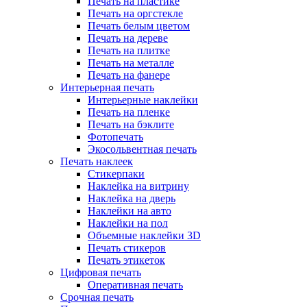
Печать на пластике
Печать на оргстекле
Печать белым цветом
Печать на дереве
Печать на плитке
Печать на металле
Печать на фанере
Интерьерная печать
Интерьерные наклейки
Печать на пленке
Печать на бэклите
Фотопечать
Экосольвентная печать
Печать наклеек
Стикерпаки
Наклейка на витрину
Наклейка на дверь
Наклейки на авто
Наклейки на пол
Объемные наклейки 3D
Печать стикеров
Печать этикеток
Цифровая печать
Оперативная печать
Срочная печать