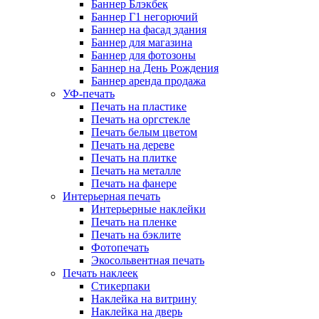
Баннер Блэкбек
Баннер Г1 негорючий
Баннер на фасад здания
Баннер для магазина
Баннер для фотозоны
Баннер на День Рождения
Баннер аренда продажа
УФ-печать
Печать на пластике
Печать на оргстекле
Печать белым цветом
Печать на дереве
Печать на плитке
Печать на металле
Печать на фанере
Интерьерная печать
Интерьерные наклейки
Печать на пленке
Печать на бэклите
Фотопечать
Экосольвентная печать
Печать наклеек
Стикерпаки
Наклейка на витрину
Наклейка на дверь