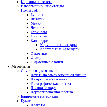
Картины на холсте
Информационные стенды
Полиграфия
Буклеты
Визитки
Меню
Листовки
Блокноты
Брошюры
Календари
Карманные календари
Квартальные календари
Открытки
Флаеры
Фирменные бланки
Материалы
Самоклеящиеся пленки
Печать на самоклеющейся пленке
На прозрачной пленке
Голографическая пленка
Пленка блэкаут
Перфорированная пленка
Баннерные материалы
Бумага
Плакаты