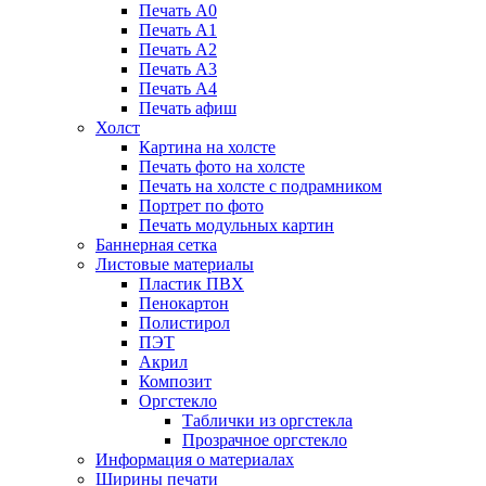
Печать А0
Печать А1
Печать А2
Печать А3
Печать А4
Печать афиш
Холст
Картина на холсте
Печать фото на холсте
Печать на холсте с подрамником
Портрет по фото
Печать модульных картин
Баннерная сетка
Листовые материалы
Пластик ПВХ
Пенокартон
Полистирол
ПЭТ
Акрил
Композит
Оргстекло
Таблички из оргстекла
Прозрачное оргстекло
Информация о материалах
Ширины печати