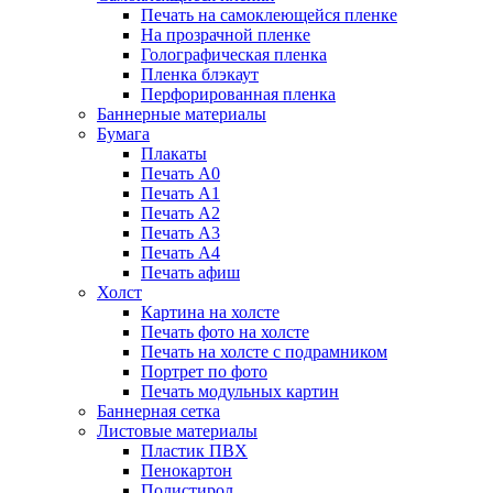
Печать на самоклеющейся пленке
На прозрачной пленке
Голографическая пленка
Пленка блэкаут
Перфорированная пленка
Баннерные материалы
Бумага
Плакаты
Печать А0
Печать А1
Печать А2
Печать А3
Печать А4
Печать афиш
Холст
Картина на холсте
Печать фото на холсте
Печать на холсте с подрамником
Портрет по фото
Печать модульных картин
Баннерная сетка
Листовые материалы
Пластик ПВХ
Пенокартон
Полистирол