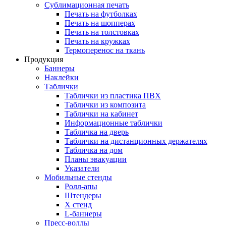
Сублимационная печать
Печать на футболках
Печать на шопперах
Печать на толстовках
Печать на кружках
Термоперенос на ткань
Продукция
Баннеры
Наклейки
Таблички
Таблички из пластика ПВХ
Таблички из композита
Таблички на кабинет
Информационные таблички
Табличка на дверь
Таблички на дистанционных держателях
Табличка на дом
Планы эвакуации
Указатели
Мобильные стенды
Ролл-апы
Штендеры
Х стенд
L-баннеры
Пресс-воллы