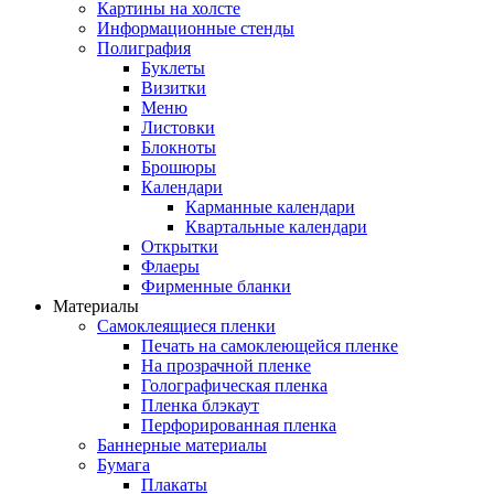
Картины на холсте
Информационные стенды
Полиграфия
Буклеты
Визитки
Меню
Листовки
Блокноты
Брошюры
Календари
Карманные календари
Квартальные календари
Открытки
Флаеры
Фирменные бланки
Материалы
Самоклеящиеся пленки
Печать на самоклеющейся пленке
На прозрачной пленке
Голографическая пленка
Пленка блэкаут
Перфорированная пленка
Баннерные материалы
Бумага
Плакаты