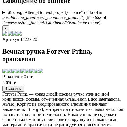
Сообщение об ошибке
Warning
: Attempt to read property "name" on bool in
b5subtheme_preprocess_commerce_product()
(line
683
of
themes/custom_theme/b5subtheme/b5subtheme.theme
).
x
Артикул 14227.20
Вечная ручка Forever Prima,
оранжевая
В наличие 0 шт.
5 650 ₽
Forever Prima — яркая дизайнерская ручка удлиненной
конической формы, отмеченная GranDesign Etico International
Award. Корпус из анодированного алюминия венчает
наконечник Ethergraf, который изготовлен из сплава металлов
по запатентованной технологии. Наконечник не содержит
свинец и алюминий, производится вручную итальянскими
мастерами и практически не расходуется за десятилетия