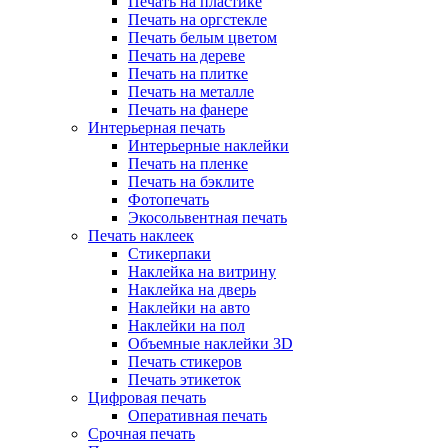
Печать на пластике
Печать на оргстекле
Печать белым цветом
Печать на дереве
Печать на плитке
Печать на металле
Печать на фанере
Интерьерная печать
Интерьерные наклейки
Печать на пленке
Печать на бэклите
Фотопечать
Экосольвентная печать
Печать наклеек
Стикерпаки
Наклейка на витрину
Наклейка на дверь
Наклейки на авто
Наклейки на пол
Объемные наклейки 3D
Печать стикеров
Печать этикеток
Цифровая печать
Оперативная печать
Срочная печать