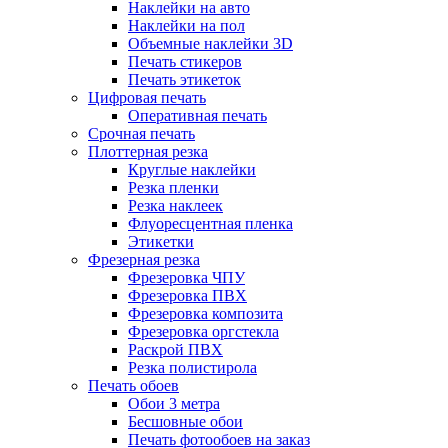
Наклейки на авто
Наклейки на пол
Объемные наклейки 3D
Печать стикеров
Печать этикеток
Цифровая печать
Оперативная печать
Срочная печать
Плоттерная резка
Круглые наклейки
Резка пленки
Резка наклеек
Флуоресцентная пленка
Этикетки
Фрезерная резка
Фрезеровка ЧПУ
Фрезеровка ПВХ
Фрезеровка композита
Фрезеровка оргстекла
Раскрой ПВХ
Резка полистирола
Печать обоев
Обои 3 метра
Бесшовные обои
Печать фотообоев на заказ