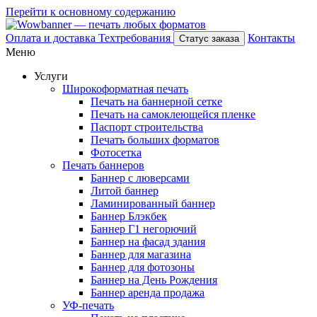
Перейти к основному содержанию
Оплата и доставка
Техтребования
Контакты
Статус заказа
Меню
Услуги
Широкоформатная печать
Печать на баннерной сетке
Печать на самоклеющейся пленке
Паспорт строительства
Печать больших форматов
Фотосетка
Печать баннеров
Баннер с люверсами
Литой баннер
Ламинированный баннер
Баннер Блэкбек
Баннер Г1 негорючий
Баннер на фасад здания
Баннер для магазина
Баннер для фотозоны
Баннер на День Рождения
Баннер аренда продажа
УФ-печать