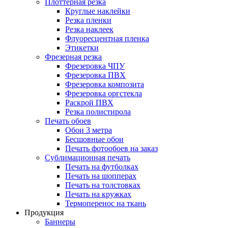
Плоттерная резка
Круглые наклейки
Резка пленки
Резка наклеек
Флуоресцентная пленка
Этикетки
Фрезерная резка
Фрезеровка ЧПУ
Фрезеровка ПВХ
Фрезеровка композита
Фрезеровка оргстекла
Раскрой ПВХ
Резка полистирола
Печать обоев
Обои 3 метра
Бесшовные обои
Печать фотообоев на заказ
Сублимационная печать
Печать на футболках
Печать на шопперах
Печать на толстовках
Печать на кружках
Термоперенос на ткань
Продукция
Баннеры