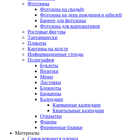
Фотозоны
Фотозона на свадьбу
Фотозона на день рождения и юбилей
Баннер для фотозоны
Фотозона для корпоративов
Ростовые фигуры
Тантамарески
Плакаты
Картины на холсте
Информационные стенды
Полиграфия
Буклеты
Визитки
Меню
Листовки
Блокноты
Брошюры
Календари
Карманные календари
Квартальные календари
Открытки
Флаеры
Фирменные бланки
Материалы
Самоклеящиеся пленки