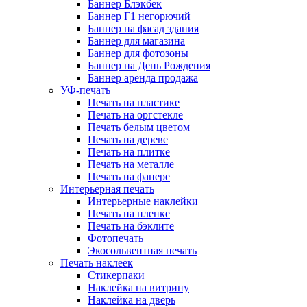
Баннер Блэкбек
Баннер Г1 негорючий
Баннер на фасад здания
Баннер для магазина
Баннер для фотозоны
Баннер на День Рождения
Баннер аренда продажа
УФ-печать
Печать на пластике
Печать на оргстекле
Печать белым цветом
Печать на дереве
Печать на плитке
Печать на металле
Печать на фанере
Интерьерная печать
Интерьерные наклейки
Печать на пленке
Печать на бэклите
Фотопечать
Экосольвентная печать
Печать наклеек
Стикерпаки
Наклейка на витрину
Наклейка на дверь