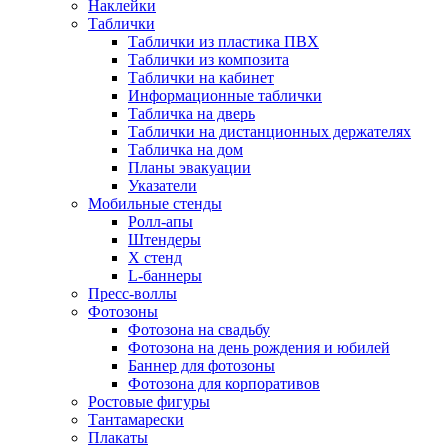
Наклейки
Таблички
Таблички из пластика ПВХ
Таблички из композита
Таблички на кабинет
Информационные таблички
Табличка на дверь
Таблички на дистанционных держателях
Табличка на дом
Планы эвакуации
Указатели
Мобильные стенды
Ролл-апы
Штендеры
Х стенд
L-баннеры
Пресс-воллы
Фотозоны
Фотозона на свадьбу
Фотозона на день рождения и юбилей
Баннер для фотозоны
Фотозона для корпоративов
Ростовые фигуры
Тантамарески
Плакаты