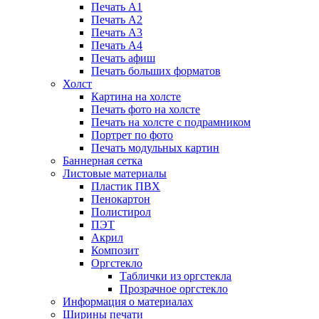
Печать А1
Печать А2
Печать А3
Печать А4
Печать афиш
Печать больших форматов
Холст
Картина на холсте
Печать фото на холсте
Печать на холсте с подрамником
Портрет по фото
Печать модульных картин
Баннерная сетка
Листовые материалы
Пластик ПВХ
Пенокартон
Полистирол
ПЭТ
Акрил
Композит
Оргстекло
Таблички из оргстекла
Прозрачное оргстекло
Информация о материалах
Ширины печати