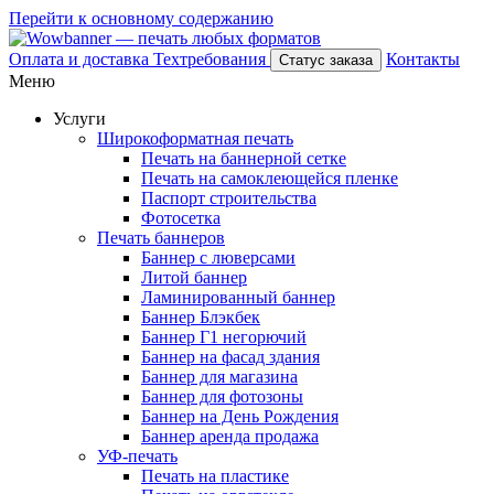
Перейти к основному содержанию
Оплата и доставка
Техтребования
Контакты
Статус заказа
Меню
Услуги
Широкоформатная печать
Печать на баннерной сетке
Печать на самоклеющейся пленке
Паспорт строительства
Фотосетка
Печать баннеров
Баннер с люверсами
Литой баннер
Ламинированный баннер
Баннер Блэкбек
Баннер Г1 негорючий
Баннер на фасад здания
Баннер для магазина
Баннер для фотозоны
Баннер на День Рождения
Баннер аренда продажа
УФ-печать
Печать на пластике