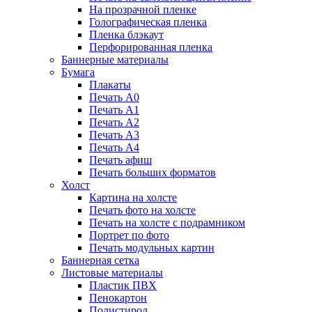
На прозрачной пленке
Голографическая пленка
Пленка блэкаут
Перфорированная пленка
Баннерные материалы
Бумага
Плакаты
Печать А0
Печать А1
Печать А2
Печать А3
Печать А4
Печать афиш
Печать больших форматов
Холст
Картина на холсте
Печать фото на холсте
Печать на холсте с подрамником
Портрет по фото
Печать модульных картин
Баннерная сетка
Листовые материалы
Пластик ПВХ
Пенокартон
Полистирол