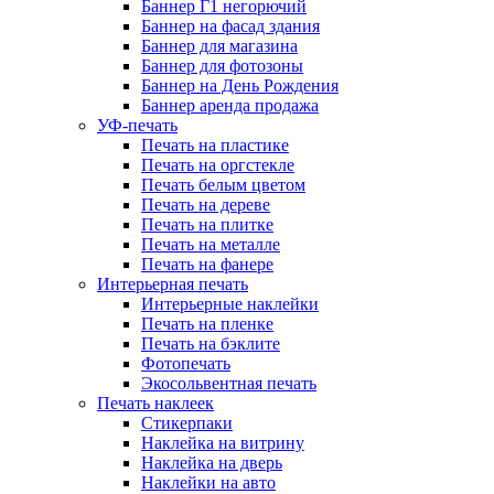
Баннер Г1 негорючий
Баннер на фасад здания
Баннер для магазина
Баннер для фотозоны
Баннер на День Рождения
Баннер аренда продажа
УФ-печать
Печать на пластике
Печать на оргстекле
Печать белым цветом
Печать на дереве
Печать на плитке
Печать на металле
Печать на фанере
Интерьерная печать
Интерьерные наклейки
Печать на пленке
Печать на бэклите
Фотопечать
Экосольвентная печать
Печать наклеек
Стикерпаки
Наклейка на витрину
Наклейка на дверь
Наклейки на авто