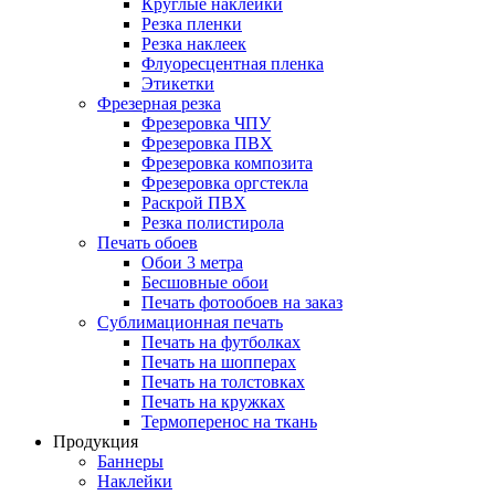
Круглые наклейки
Резка пленки
Резка наклеек
Флуоресцентная пленка
Этикетки
Фрезерная резка
Фрезеровка ЧПУ
Фрезеровка ПВХ
Фрезеровка композита
Фрезеровка оргстекла
Раскрой ПВХ
Резка полистирола
Печать обоев
Обои 3 метра
Бесшовные обои
Печать фотообоев на заказ
Сублимационная печать
Печать на футболках
Печать на шопперах
Печать на толстовках
Печать на кружках
Термоперенос на ткань
Продукция
Баннеры
Наклейки