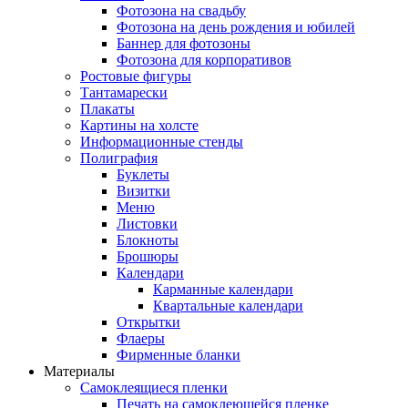
Фотозона на свадьбу
Фотозона на день рождения и юбилей
Баннер для фотозоны
Фотозона для корпоративов
Ростовые фигуры
Тантамарески
Плакаты
Картины на холсте
Информационные стенды
Полиграфия
Буклеты
Визитки
Меню
Листовки
Блокноты
Брошюры
Календари
Карманные календари
Квартальные календари
Открытки
Флаеры
Фирменные бланки
Материалы
Самоклеящиеся пленки
Печать на самоклеющейся пленке