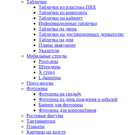
Таблички
Таблички из пластика ПВХ
Таблички из композита
Таблички на кабинет
Информационные таблички
Табличка на дверь
Таблички на дистанционных держателях
Табличка на дом
Планы эвакуации
Указатели
Мобильные стенды
Ролл-апы
Штендеры
Х стенд
L-баннеры
Пресс-воллы
Фотозоны
Фотозона на свадьбу
Фотозона на день рождения и юбилей
Баннер для фотозоны
Фотозона для корпоративов
Ростовые фигуры
Тантамарески
Плакаты
Картины на холсте