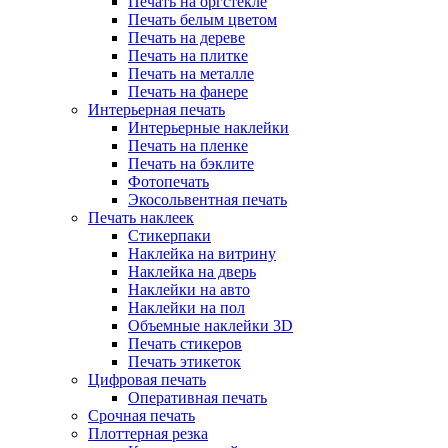
Печать на оргстекле
Печать белым цветом
Печать на дереве
Печать на плитке
Печать на металле
Печать на фанере
Интерьерная печать
Интерьерные наклейки
Печать на пленке
Печать на бэклите
Фотопечать
Экосольвентная печать
Печать наклеек
Стикерпаки
Наклейка на витрину
Наклейка на дверь
Наклейки на авто
Наклейки на пол
Объемные наклейки 3D
Печать стикеров
Печать этикеток
Цифровая печать
Оперативная печать
Срочная печать
Плоттерная резка