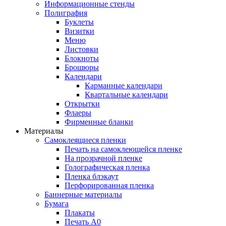
Информационные стенды
Полиграфия
Буклеты
Визитки
Меню
Листовки
Блокноты
Брошюры
Календари
Карманные календари
Квартальные календари
Открытки
Флаеры
Фирменные бланки
Материалы
Самоклеящиеся пленки
Печать на самоклеющейся пленке
На прозрачной пленке
Голографическая пленка
Пленка блэкаут
Перфорированная пленка
Баннерные материалы
Бумага
Плакаты
Печать А0