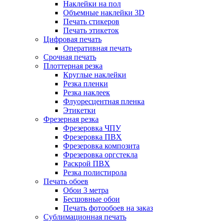
Наклейки на пол
Объемные наклейки 3D
Печать стикеров
Печать этикеток
Цифровая печать
Оперативная печать
Срочная печать
Плоттерная резка
Круглые наклейки
Резка пленки
Резка наклеек
Флуоресцентная пленка
Этикетки
Фрезерная резка
Фрезеровка ЧПУ
Фрезеровка ПВХ
Фрезеровка композита
Фрезеровка оргстекла
Раскрой ПВХ
Резка полистирола
Печать обоев
Обои 3 метра
Бесшовные обои
Печать фотообоев на заказ
Сублимационная печать