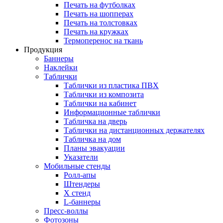
Печать на футболках
Печать на шопперах
Печать на толстовках
Печать на кружках
Термоперенос на ткань
Продукция
Баннеры
Наклейки
Таблички
Таблички из пластика ПВХ
Таблички из композита
Таблички на кабинет
Информационные таблички
Табличка на дверь
Таблички на дистанционных держателях
Табличка на дом
Планы эвакуации
Указатели
Мобильные стенды
Ролл-апы
Штендеры
Х стенд
L-баннеры
Пресс-воллы
Фотозоны