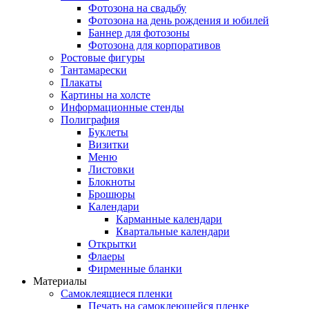
Фотозона на свадьбу
Фотозона на день рождения и юбилей
Баннер для фотозоны
Фотозона для корпоративов
Ростовые фигуры
Тантамарески
Плакаты
Картины на холсте
Информационные стенды
Полиграфия
Буклеты
Визитки
Меню
Листовки
Блокноты
Брошюры
Календари
Карманные календари
Квартальные календари
Открытки
Флаеры
Фирменные бланки
Материалы
Самоклеящиеся пленки
Печать на самоклеющейся пленке