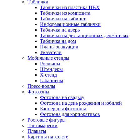
Таблички
Таблички из пластика ПВХ
Таблички из композита
Таблички на кабинет
Информационные таблички
Табличка на дверь
Таблички на дистанционных держателях
Табличка на дом
Планы эвакуации
Указатели
Мобильные стенды
Ролл-апы
Штендеры
Х стенд
L-баннеры
Пресс-воллы
Фотозоны
Фотозона на свадьбу
Фотозона на день рождения и юбилей
Баннер для фотозоны
Фотозона для корпоративов
Ростовые фигуры
Тантамарески
Плакаты
Картины на холсте