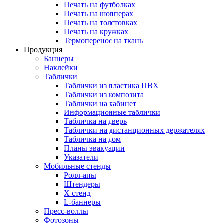
Печать на футболках
Печать на шопперах
Печать на толстовках
Печать на кружках
Термоперенос на ткань
Продукция
Баннеры
Наклейки
Таблички
Таблички из пластика ПВХ
Таблички из композита
Таблички на кабинет
Информационные таблички
Табличка на дверь
Таблички на дистанционных держателях
Табличка на дом
Планы эвакуации
Указатели
Мобильные стенды
Ролл-апы
Штендеры
Х стенд
L-баннеры
Пресс-воллы
Фотозоны