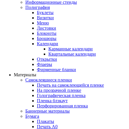
Информационные стенды
Полиграфия
Буклеты
Визитки
Меню
Листовки
Блокноты
Брошюры
Календари
Карманные календари
Квартальные календари
Открытки
Флаеры
Фирменные бланки
Материалы
Самоклеящиеся пленки
Печать на самоклеющейся пленке
На прозрачной пленке
Голографическая пленка
Пленка блэкаут
Перфорированная пленка
Баннерные материалы
Бумага
Плакаты
Печать А0