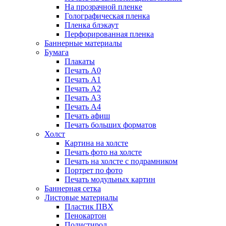
На прозрачной пленке
Голографическая пленка
Пленка блэкаут
Перфорированная пленка
Баннерные материалы
Бумага
Плакаты
Печать А0
Печать А1
Печать А2
Печать А3
Печать А4
Печать афиш
Печать больших форматов
Холст
Картина на холсте
Печать фото на холсте
Печать на холсте с подрамником
Портрет по фото
Печать модульных картин
Баннерная сетка
Листовые материалы
Пластик ПВХ
Пенокартон
Полистирол