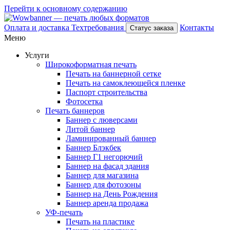
Перейти к основному содержанию
Оплата и доставка
Техтребования
Контакты
Статус заказа
Меню
Услуги
Широкоформатная печать
Печать на баннерной сетке
Печать на самоклеющейся пленке
Паспорт строительства
Фотосетка
Печать баннеров
Баннер с люверсами
Литой баннер
Ламинированный баннер
Баннер Блэкбек
Баннер Г1 негорючий
Баннер на фасад здания
Баннер для магазина
Баннер для фотозоны
Баннер на День Рождения
Баннер аренда продажа
УФ-печать
Печать на пластике