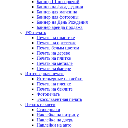
Баннер Г1 негорючий
Баннер на фасад здания
Баннер для магазина
Баннер для фотозоны
Баннер на День Рождения
Баннер аренда продажа
УФ-печать
Печать на пластике
Печать на оргстекле
Печать белым цветом
Печать на дереве
Печать на плитке
Печать на металле
Печать на фанере
Интерьерная печать
Интерьерные наклейки
Печать на пленке
Печать на бэклите
Фотопечать
Экосольвентная печать
Печать наклеек
Стикерпаки
Наклейка на витрину
Наклейка на дверь
Наклейки на авто