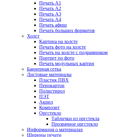
Печать А1
Печать А2
Печать А3
Печать А4
Печать афиш
Печать больших форматов
Холст
Картина на холсте
Печать фото на холсте
Печать на холсте с подрамником
Портрет по фото
Печать модульных картин
Баннерная сетка
Листовые материалы
Пластик ПВХ
Пенокартон
Полистирол
ПЭТ
Акрил
Композит
Оргстекло
Таблички из оргстекла
Прозрачное оргстекло
Информация о материалах
Ширины печати