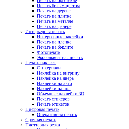
Печать на оргстекле
Печать белым цветом
Печать на дереве
Печать на плитке
Печать на металле
Печать на фанере
Интерьерная печать
Интерьерные наклейки
Печать на пленке
Печать на бэклите
Фотопечать
Экосольвентная печать
Печать наклеек
Стикерпаки
Наклейка на витрину
Наклейка на дверь
Наклейки на авто
Наклейки на пол
Объемные наклейки 3D
Печать стикеров
Печать этикеток
Цифровая печать
Оперативная печать
Срочная печать
Плоттерная резка