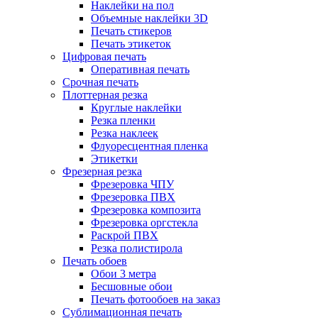
Наклейки на пол
Объемные наклейки 3D
Печать стикеров
Печать этикеток
Цифровая печать
Оперативная печать
Срочная печать
Плоттерная резка
Круглые наклейки
Резка пленки
Резка наклеек
Флуоресцентная пленка
Этикетки
Фрезерная резка
Фрезеровка ЧПУ
Фрезеровка ПВХ
Фрезеровка композита
Фрезеровка оргстекла
Раскрой ПВХ
Резка полистирола
Печать обоев
Обои 3 метра
Бесшовные обои
Печать фотообоев на заказ
Сублимационная печать