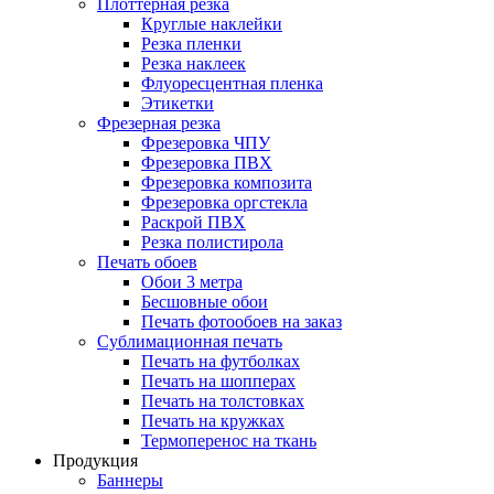
Плоттерная резка
Круглые наклейки
Резка пленки
Резка наклеек
Флуоресцентная пленка
Этикетки
Фрезерная резка
Фрезеровка ЧПУ
Фрезеровка ПВХ
Фрезеровка композита
Фрезеровка оргстекла
Раскрой ПВХ
Резка полистирола
Печать обоев
Обои 3 метра
Бесшовные обои
Печать фотообоев на заказ
Сублимационная печать
Печать на футболках
Печать на шопперах
Печать на толстовках
Печать на кружках
Термоперенос на ткань
Продукция
Баннеры