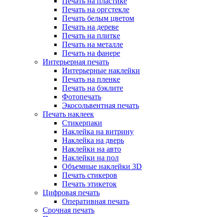
Печать на пластике
Печать на оргстекле
Печать белым цветом
Печать на дереве
Печать на плитке
Печать на металле
Печать на фанере
Интерьерная печать
Интерьерные наклейки
Печать на пленке
Печать на бэклите
Фотопечать
Экосольвентная печать
Печать наклеек
Стикерпаки
Наклейка на витрину
Наклейка на дверь
Наклейки на авто
Наклейки на пол
Объемные наклейки 3D
Печать стикеров
Печать этикеток
Цифровая печать
Оперативная печать
Срочная печать