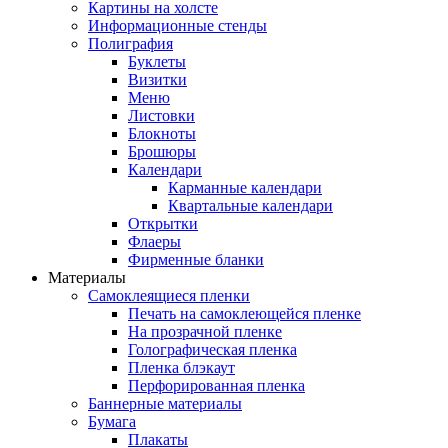
Картины на холсте
Информационные стенды
Полиграфия
Буклеты
Визитки
Меню
Листовки
Блокноты
Брошюры
Календари
Карманные календари
Квартальные календари
Открытки
Флаеры
Фирменные бланки
Материалы
Самоклеящиеся пленки
Печать на самоклеющейся пленке
На прозрачной пленке
Голографическая пленка
Пленка блэкаут
Перфорированная пленка
Баннерные материалы
Бумага
Плакаты