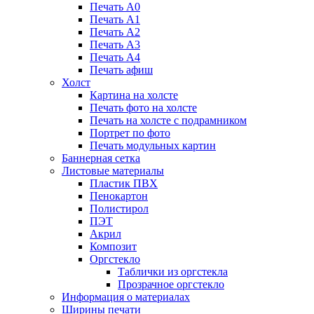
Печать А0
Печать А1
Печать А2
Печать А3
Печать А4
Печать афиш
Холст
Картина на холсте
Печать фото на холсте
Печать на холсте с подрамником
Портрет по фото
Печать модульных картин
Баннерная сетка
Листовые материалы
Пластик ПВХ
Пенокартон
Полистирол
ПЭТ
Акрил
Композит
Оргстекло
Таблички из оргстекла
Прозрачное оргстекло
Информация о материалах
Ширины печати