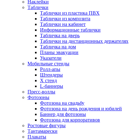
Наклейки
Таблички
Таблички из пластика ПВХ
Таблички из композита
Таблички на кабинет
Информационные таблички
Табличка на дверь
Таблички на дистанционных держателях
Табличка на дом
Планы эвакуации
Указатели
Мобильные стенды
Ролл-апы
Штендеры
Х стенд
L-баннеры
Пресс-воллы
Фотозоны
Фотозона на свадьбу
Фотозона на день рождения и юбилей
Баннер для фотозоны
Фотозона для корпоративов
Ростовые фигуры
Тантамарески
Плакаты