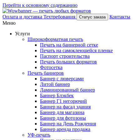
Перейти к основному содержанию
Оплата и доставка
Техтребования
Контакты
Статус заказа
Меню
Услуги
Широкоформатная печать
Печать на баннерной сетке
Печать на самоклеющейся пленке
Паспорт строительства
Печать больших форматов
Фотосетка
Печать баннеров
Баннер с люверсами
Литой баннер
Ламинированный баннер
Баннер Блэкбек
Баннер Г1 негорючий
Баннер на фасад здания
Баннер для магазина
Баннер для фотозоны
Баннер на День Рождения
Баннер аренда продажа
УФ-печать