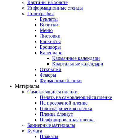
Картины на холсте
Информационные стенды
Полиграфия
Буклеты
Визитки
Меню
Листовки
Блокноты
Брошюры
Календари
Карманные календари
Квартальные календари
Открытки
Флаеры
Фирменные бланки
Материалы
Самоклеящиеся пленки
Печать на самоклеющейся пленке
На прозрачной пленке
Голографическая пленка
Пленка блэкаут
Перфорированная пленка
Баннерные материалы
Бумага
Плакаты