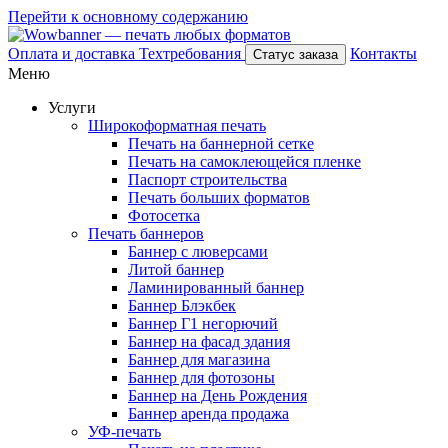
Перейти к основному содержанию
Оплата и доставка
Техтребования
Контакты
Статус заказа
Меню
Услуги
Широкоформатная печать
Печать на баннерной сетке
Печать на самоклеющейся пленке
Паспорт строительства
Печать больших форматов
Фотосетка
Печать баннеров
Баннер с люверсами
Литой баннер
Ламинированный баннер
Баннер Блэкбек
Баннер Г1 негорючий
Баннер на фасад здания
Баннер для магазина
Баннер для фотозоны
Баннер на День Рождения
Баннер аренда продажа
УФ-печать