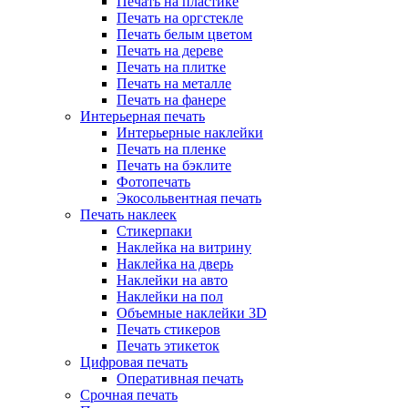
Печать на пластике
Печать на оргстекле
Печать белым цветом
Печать на дереве
Печать на плитке
Печать на металле
Печать на фанере
Интерьерная печать
Интерьерные наклейки
Печать на пленке
Печать на бэклите
Фотопечать
Экосольвентная печать
Печать наклеек
Стикерпаки
Наклейка на витрину
Наклейка на дверь
Наклейки на авто
Наклейки на пол
Объемные наклейки 3D
Печать стикеров
Печать этикеток
Цифровая печать
Оперативная печать
Срочная печать