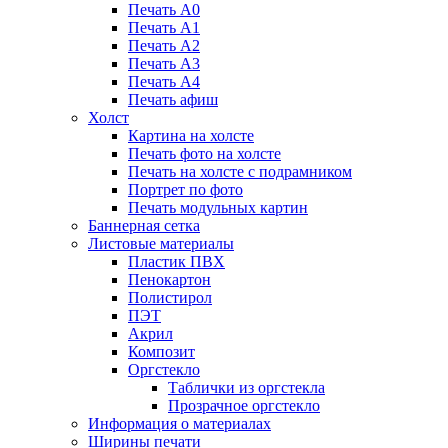
Печать А0
Печать А1
Печать А2
Печать А3
Печать А4
Печать афиш
Холст
Картина на холсте
Печать фото на холсте
Печать на холсте с подрамником
Портрет по фото
Печать модульных картин
Баннерная сетка
Листовые материалы
Пластик ПВХ
Пенокартон
Полистирол
ПЭТ
Акрил
Композит
Оргстекло
Таблички из оргстекла
Прозрачное оргстекло
Информация о материалах
Ширины печати