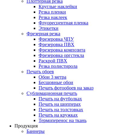
Плоттерная резка
Круглые наклейки
Резка пленки
Резка наклеек
Флуоресцентная пленка
Этикетки
Фрезерная резка
Фрезеровка ЧПУ
Фрезеровка ПВХ
Фрезеровка композита
Фрезеровка оргстекла
Раскрой ПВХ
Резка полистирола
Печать обоев
Обои 3 метра
Бесшовные обои
Печать фотообоев на заказ
Сублимационная печать
Печать на футболках
Печать на шопперах
Печать на толстовках
Печать на кружках
Термоперенос на ткань
Продукция
Баннеры