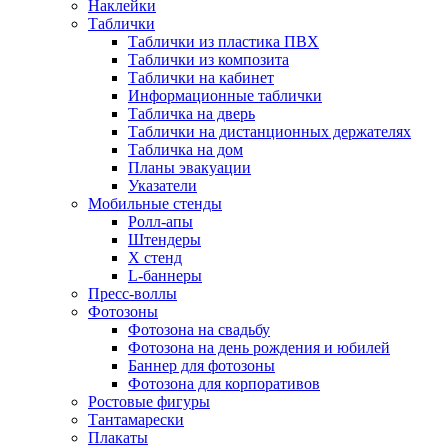
Наклейки
Таблички
Таблички из пластика ПВХ
Таблички из композита
Таблички на кабинет
Информационные таблички
Табличка на дверь
Таблички на дистанционных держателях
Табличка на дом
Планы эвакуации
Указатели
Мобильные стенды
Ролл-апы
Штендеры
Х стенд
L-баннеры
Пресс-воллы
Фотозоны
Фотозона на свадьбу
Фотозона на день рождения и юбилей
Баннер для фотозоны
Фотозона для корпоративов
Ростовые фигуры
Тантамарески
Плакаты