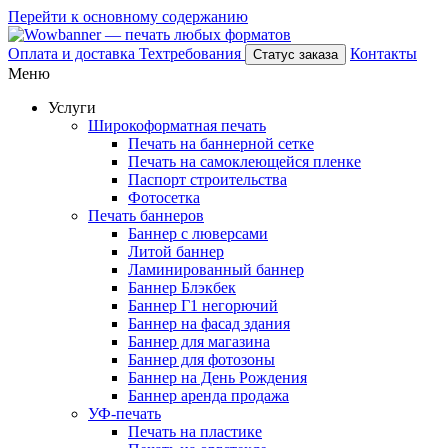
Перейти к основному содержанию
Оплата и доставка
Техтребования
Контакты
Статус заказа
Меню
Услуги
Широкоформатная печать
Печать на баннерной сетке
Печать на самоклеющейся пленке
Паспорт строительства
Фотосетка
Печать баннеров
Баннер с люверсами
Литой баннер
Ламинированный баннер
Баннер Блэкбек
Баннер Г1 негорючий
Баннер на фасад здания
Баннер для магазина
Баннер для фотозоны
Баннер на День Рождения
Баннер аренда продажа
УФ-печать
Печать на пластике