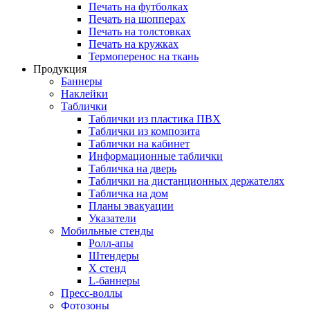
Печать на футболках
Печать на шопперах
Печать на толстовках
Печать на кружках
Термоперенос на ткань
Продукция
Баннеры
Наклейки
Таблички
Таблички из пластика ПВХ
Таблички из композита
Таблички на кабинет
Информационные таблички
Табличка на дверь
Таблички на дистанционных держателях
Табличка на дом
Планы эвакуации
Указатели
Мобильные стенды
Ролл-апы
Штендеры
Х стенд
L-баннеры
Пресс-воллы
Фотозоны