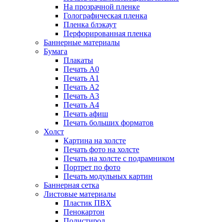
На прозрачной пленке
Голографическая пленка
Пленка блэкаут
Перфорированная пленка
Баннерные материалы
Бумага
Плакаты
Печать А0
Печать А1
Печать А2
Печать А3
Печать А4
Печать афиш
Печать больших форматов
Холст
Картина на холсте
Печать фото на холсте
Печать на холсте с подрамником
Портрет по фото
Печать модульных картин
Баннерная сетка
Листовые материалы
Пластик ПВХ
Пенокартон
Полистирол