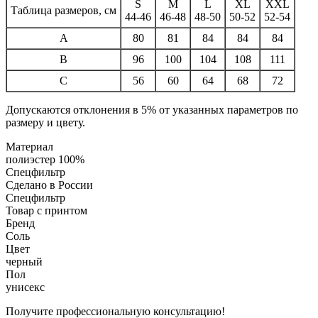
S
M
L
XL
XXL
Таблица размеров, см
44-46
46-48
48-50
50-52
52-54
A
80
81
84
84
84
B
96
100
104
108
111
C
56
60
64
68
72
Допускаются отклонения в 5% от указанных параметров по
размеру и цвету.
Материал
полиэстер 100%
Спецфильтр
Сделано в России
Спецфильтр
Товар с принтом
Бренд
Соль
Цвет
черный
Пол
унисекс
Получите профессиональную консультацию!