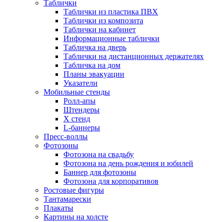
Таблички
Таблички из пластика ПВХ
Таблички из композита
Таблички на кабинет
Информационные таблички
Табличка на дверь
Таблички на дистанционных держателях
Табличка на дом
Планы эвакуации
Указатели
Мобильные стенды
Ролл-апы
Штендеры
Х стенд
L-баннеры
Пресс-воллы
Фотозоны
Фотозона на свадьбу
Фотозона на день рождения и юбилей
Баннер для фотозоны
Фотозона для корпоративов
Ростовые фигуры
Тантамарески
Плакаты
Картины на холсте