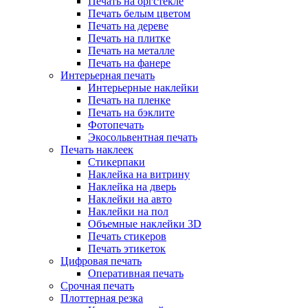
Печать на оргстекле
Печать белым цветом
Печать на дереве
Печать на плитке
Печать на металле
Печать на фанере
Интерьерная печать
Интерьерные наклейки
Печать на пленке
Печать на бэклите
Фотопечать
Экосольвентная печать
Печать наклеек
Стикерпаки
Наклейка на витрину
Наклейка на дверь
Наклейки на авто
Наклейки на пол
Объемные наклейки 3D
Печать стикеров
Печать этикеток
Цифровая печать
Оперативная печать
Срочная печать
Плоттерная резка