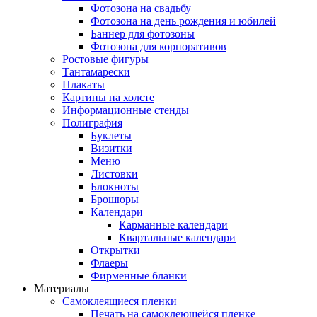
Фотозона на свадьбу
Фотозона на день рождения и юбилей
Баннер для фотозоны
Фотозона для корпоративов
Ростовые фигуры
Тантамарески
Плакаты
Картины на холсте
Информационные стенды
Полиграфия
Буклеты
Визитки
Меню
Листовки
Блокноты
Брошюры
Календари
Карманные календари
Квартальные календари
Открытки
Флаеры
Фирменные бланки
Материалы
Самоклеящиеся пленки
Печать на самоклеющейся пленке