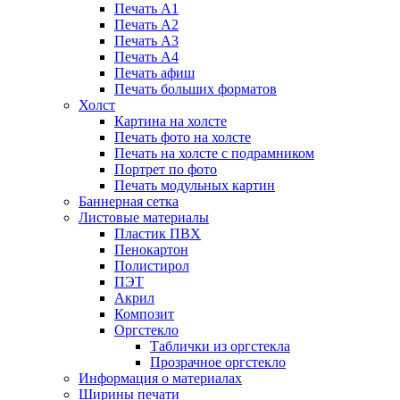
Печать А1
Печать А2
Печать А3
Печать А4
Печать афиш
Печать больших форматов
Холст
Картина на холсте
Печать фото на холсте
Печать на холсте с подрамником
Портрет по фото
Печать модульных картин
Баннерная сетка
Листовые материалы
Пластик ПВХ
Пенокартон
Полистирол
ПЭТ
Акрил
Композит
Оргстекло
Таблички из оргстекла
Прозрачное оргстекло
Информация о материалах
Ширины печати