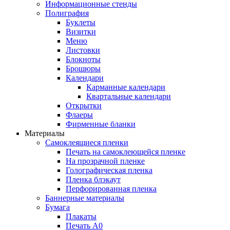
Информационные стенды
Полиграфия
Буклеты
Визитки
Меню
Листовки
Блокноты
Брошюры
Календари
Карманные календари
Квартальные календари
Открытки
Флаеры
Фирменные бланки
Материалы
Самоклеящиеся пленки
Печать на самоклеющейся пленке
На прозрачной пленке
Голографическая пленка
Пленка блэкаут
Перфорированная пленка
Баннерные материалы
Бумага
Плакаты
Печать А0