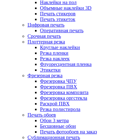
Наклейки на пол
Объемные наклейки 3D
Печать стикеров
Печать этикеток
Цифровая печать
Оперативная печать
Срочная печать
Плоттерная резка
Круглые наклейки
Резка пленки
Резка наклеек
Флуоресцентная пленка
Этикетки
Фрезерная резка
Фрезеровка ЧПУ
Фрезеровка ПВХ
Фрезеровка композита
Фрезеровка оргстекла
Раскрой ПВХ
Резка полистирола
Печать обоев
Обои 3 метра
Бесшовные обои
Печать фотообоев на заказ
Сублимационная печать