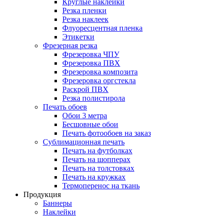
Круглые наклейки
Резка пленки
Резка наклеек
Флуоресцентная пленка
Этикетки
Фрезерная резка
Фрезеровка ЧПУ
Фрезеровка ПВХ
Фрезеровка композита
Фрезеровка оргстекла
Раскрой ПВХ
Резка полистирола
Печать обоев
Обои 3 метра
Бесшовные обои
Печать фотообоев на заказ
Сублимационная печать
Печать на футболках
Печать на шопперах
Печать на толстовках
Печать на кружках
Термоперенос на ткань
Продукция
Баннеры
Наклейки