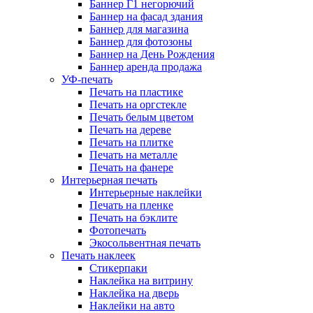
Баннер Г1 негорючий
Баннер на фасад здания
Баннер для магазина
Баннер для фотозоны
Баннер на День Рождения
Баннер аренда продажа
УФ-печать
Печать на пластике
Печать на оргстекле
Печать белым цветом
Печать на дереве
Печать на плитке
Печать на металле
Печать на фанере
Интерьерная печать
Интерьерные наклейки
Печать на пленке
Печать на бэклите
Фотопечать
Экосольвентная печать
Печать наклеек
Стикерпаки
Наклейка на витрину
Наклейка на дверь
Наклейки на авто