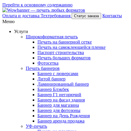
Перейти к основному содержанию
Оплата и доставка
Техтребования
Контакты
Статус заказа
Меню
Услуги
Широкоформатная печать
Печать на баннерной сетке
Печать на самоклеющейся пленке
Паспорт строительства
Печать больших форматов
Фотосетка
Печать баннеров
Баннер с люверсами
Литой баннер
Ламинированный баннер
Баннер Блэкбек
Баннер Г1 негорючий
Баннер на фасад здания
Баннер для магазина
Баннер для фотозоны
Баннер на День Рождения
Баннер аренда продажа
УФ-печать