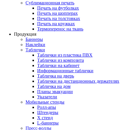
Сублимационная печать
Печать на футболках
Печать на шопперах
Печать на толстовках
Печать на кружках
Термоперенос на ткань
Продукция
Баннеры
Наклейки
Таблички
Таблички из пластика ПВХ
Таблички из композита
Таблички на кабинет
Информационные таблички
Табличка на дверь
Таблички на дистанционных держателях
Табличка на дом
Планы эвакуации
Указатели
Мобильные стенды
Ролл-апы
Штендеры
Х стенд
L-баннеры
Пресс-воллы