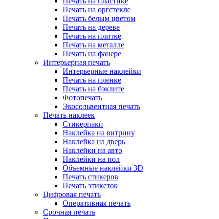
Печать на пластике
Печать на оргстекле
Печать белым цветом
Печать на дереве
Печать на плитке
Печать на металле
Печать на фанере
Интерьерная печать
Интерьерные наклейки
Печать на пленке
Печать на бэклите
Фотопечать
Экосольвентная печать
Печать наклеек
Стикерпаки
Наклейка на витрину
Наклейка на дверь
Наклейки на авто
Наклейки на пол
Объемные наклейки 3D
Печать стикеров
Печать этикеток
Цифровая печать
Оперативная печать
Срочная печать