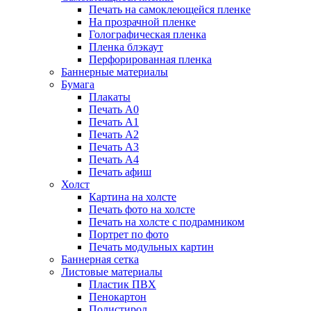
Печать на самоклеющейся пленке
На прозрачной пленке
Голографическая пленка
Пленка блэкаут
Перфорированная пленка
Баннерные материалы
Бумага
Плакаты
Печать А0
Печать А1
Печать А2
Печать А3
Печать А4
Печать афиш
Холст
Картина на холсте
Печать фото на холсте
Печать на холсте с подрамником
Портрет по фото
Печать модульных картин
Баннерная сетка
Листовые материалы
Пластик ПВХ
Пенокартон
Полистирол