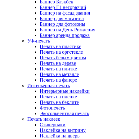
Баннер Блэкбек
Баннер Г1 негорючий
Баннер на фасад здания
Баннер для магазина
Баннер для фотозоны
Баннер на День Рождения
Баннер аренда продажа
УФ-печать
Печать на пластике
Печать на оргстекле
Печать белым цветом
Печать на дереве
Печать на плитке
Печать на металле
Печать на фанере
Интерьерная печать
Интерьерные наклейки
Печать на пленке
Печать на бэклите
Фотопечать
Экосольвентная печать
Печать наклеек
Стикерпаки
Наклейка на витрину
Наклейка на дверь