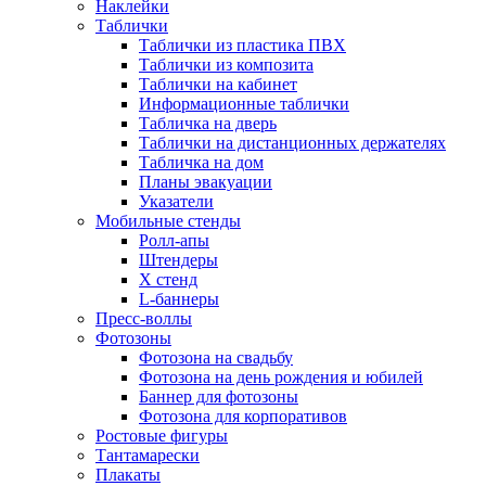
Наклейки
Таблички
Таблички из пластика ПВХ
Таблички из композита
Таблички на кабинет
Информационные таблички
Табличка на дверь
Таблички на дистанционных держателях
Табличка на дом
Планы эвакуации
Указатели
Мобильные стенды
Ролл-апы
Штендеры
Х стенд
L-баннеры
Пресс-воллы
Фотозоны
Фотозона на свадьбу
Фотозона на день рождения и юбилей
Баннер для фотозоны
Фотозона для корпоративов
Ростовые фигуры
Тантамарески
Плакаты