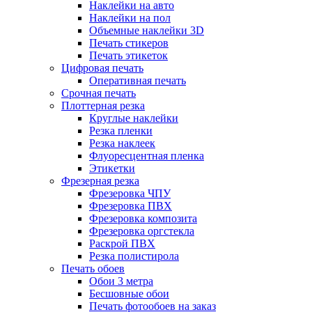
Наклейки на авто
Наклейки на пол
Объемные наклейки 3D
Печать стикеров
Печать этикеток
Цифровая печать
Оперативная печать
Срочная печать
Плоттерная резка
Круглые наклейки
Резка пленки
Резка наклеек
Флуоресцентная пленка
Этикетки
Фрезерная резка
Фрезеровка ЧПУ
Фрезеровка ПВХ
Фрезеровка композита
Фрезеровка оргстекла
Раскрой ПВХ
Резка полистирола
Печать обоев
Обои 3 метра
Бесшовные обои
Печать фотообоев на заказ