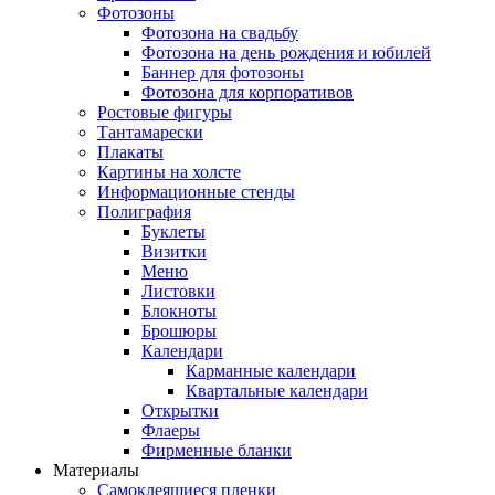
Фотозоны
Фотозона на свадьбу
Фотозона на день рождения и юбилей
Баннер для фотозоны
Фотозона для корпоративов
Ростовые фигуры
Тантамарески
Плакаты
Картины на холсте
Информационные стенды
Полиграфия
Буклеты
Визитки
Меню
Листовки
Блокноты
Брошюры
Календари
Карманные календари
Квартальные календари
Открытки
Флаеры
Фирменные бланки
Материалы
Самоклеящиеся пленки