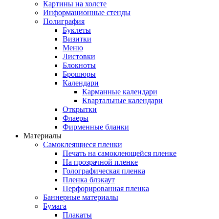
Картины на холсте
Информационные стенды
Полиграфия
Буклеты
Визитки
Меню
Листовки
Блокноты
Брошюры
Календари
Карманные календари
Квартальные календари
Открытки
Флаеры
Фирменные бланки
Материалы
Самоклеящиеся пленки
Печать на самоклеющейся пленке
На прозрачной пленке
Голографическая пленка
Пленка блэкаут
Перфорированная пленка
Баннерные материалы
Бумага
Плакаты