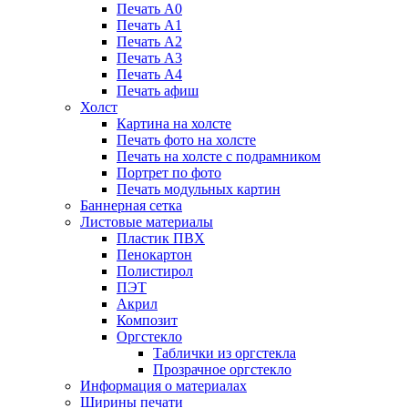
Печать А0
Печать А1
Печать А2
Печать А3
Печать А4
Печать афиш
Холст
Картина на холсте
Печать фото на холсте
Печать на холсте с подрамником
Портрет по фото
Печать модульных картин
Баннерная сетка
Листовые материалы
Пластик ПВХ
Пенокартон
Полистирол
ПЭТ
Акрил
Композит
Оргстекло
Таблички из оргстекла
Прозрачное оргстекло
Информация о материалах
Ширины печати