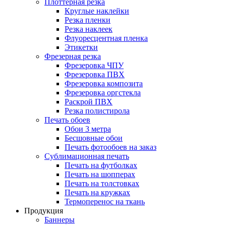
Плоттерная резка
Круглые наклейки
Резка пленки
Резка наклеек
Флуоресцентная пленка
Этикетки
Фрезерная резка
Фрезеровка ЧПУ
Фрезеровка ПВХ
Фрезеровка композита
Фрезеровка оргстекла
Раскрой ПВХ
Резка полистирола
Печать обоев
Обои 3 метра
Бесшовные обои
Печать фотообоев на заказ
Сублимационная печать
Печать на футболках
Печать на шопперах
Печать на толстовках
Печать на кружках
Термоперенос на ткань
Продукция
Баннеры