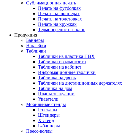
Сублимационная печать
Печать на футболках
Печать на шопперах
Печать на толстовках
Печать на кружках
Термоперенос на ткань
Продукция
Баннеры
Наклейки
Таблички
Таблички из пластика ПВХ
Таблички из композита
Таблички на кабинет
Информационные таблички
Табличка на дверь
Таблички на дистанционных держателях
Табличка на дом
Планы эвакуации
Указатели
Мобильные стенды
Ролл-апы
Штендеры
Х стенд
L-баннеры
Пресс-воллы