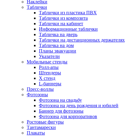
Наклейки
Таблички
Таблички из пластика ПВХ
Таблички из композита
Таблички на кабинет
Информационные таблички
Табличка на дверь
Таблички на дистанционных держателях
Табличка на дом
Планы эвакуации
Указатели
Мобильные стенды
Ролл-апы
Штендеры
Х стенд
L-баннеры
Пресс-воллы
Фотозоны
Фотозона на свадьбу
Фотозона на день рождения и юбилей
Баннер для фотозоны
Фотозона для корпоративов
Ростовые фигуры
Тантамарески
Плакаты