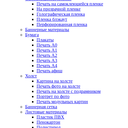
Печать на самоклеющейся пленке
На прозрачной пленке
Голографическая пленка
Пленка блэкаут
Перфорированная пленка
Баннерные материалы
Бумага
Плакаты
Печать А0
Печать А1
Печать А2
Печать А3
Печать А4
Печать афиш
Холст
Картина на холсте
Печать фото на холсте
Печать на холсте с подрамником
Портрет по фото
Печать модульных картин
Баннерная сетка
Листовые материалы
Пластик ПВХ
Пенокартон
Полистирол