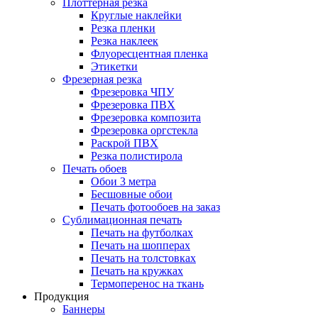
Плоттерная резка
Круглые наклейки
Резка пленки
Резка наклеек
Флуоресцентная пленка
Этикетки
Фрезерная резка
Фрезеровка ЧПУ
Фрезеровка ПВХ
Фрезеровка композита
Фрезеровка оргстекла
Раскрой ПВХ
Резка полистирола
Печать обоев
Обои 3 метра
Бесшовные обои
Печать фотообоев на заказ
Сублимационная печать
Печать на футболках
Печать на шопперах
Печать на толстовках
Печать на кружках
Термоперенос на ткань
Продукция
Баннеры