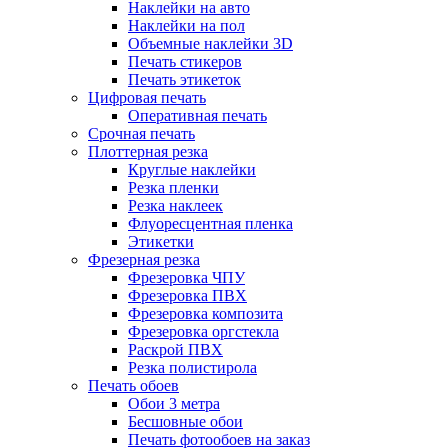
Наклейки на авто
Наклейки на пол
Объемные наклейки 3D
Печать стикеров
Печать этикеток
Цифровая печать
Оперативная печать
Срочная печать
Плоттерная резка
Круглые наклейки
Резка пленки
Резка наклеек
Флуоресцентная пленка
Этикетки
Фрезерная резка
Фрезеровка ЧПУ
Фрезеровка ПВХ
Фрезеровка композита
Фрезеровка оргстекла
Раскрой ПВХ
Резка полистирола
Печать обоев
Обои 3 метра
Бесшовные обои
Печать фотообоев на заказ