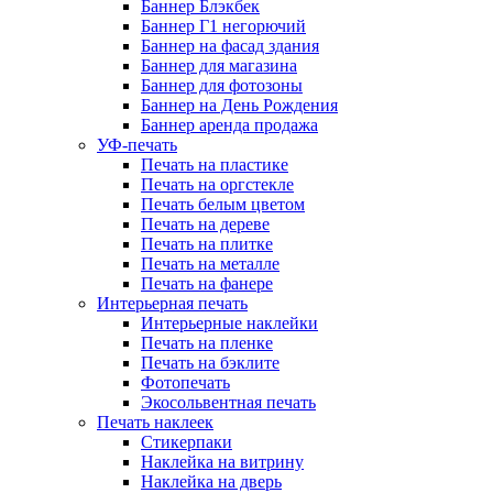
Баннер Блэкбек
Баннер Г1 негорючий
Баннер на фасад здания
Баннер для магазина
Баннер для фотозоны
Баннер на День Рождения
Баннер аренда продажа
УФ-печать
Печать на пластике
Печать на оргстекле
Печать белым цветом
Печать на дереве
Печать на плитке
Печать на металле
Печать на фанере
Интерьерная печать
Интерьерные наклейки
Печать на пленке
Печать на бэклите
Фотопечать
Экосольвентная печать
Печать наклеек
Стикерпаки
Наклейка на витрину
Наклейка на дверь