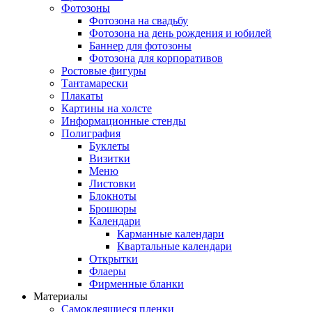
Фотозоны
Фотозона на свадьбу
Фотозона на день рождения и юбилей
Баннер для фотозоны
Фотозона для корпоративов
Ростовые фигуры
Тантамарески
Плакаты
Картины на холсте
Информационные стенды
Полиграфия
Буклеты
Визитки
Меню
Листовки
Блокноты
Брошюры
Календари
Карманные календари
Квартальные календари
Открытки
Флаеры
Фирменные бланки
Материалы
Самоклеящиеся пленки