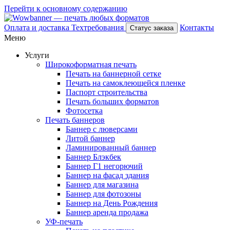
Перейти к основному содержанию
Оплата и доставка
Техтребования
Контакты
Статус заказа
Меню
Услуги
Широкоформатная печать
Печать на баннерной сетке
Печать на самоклеющейся пленке
Паспорт строительства
Печать больших форматов
Фотосетка
Печать баннеров
Баннер с люверсами
Литой баннер
Ламинированный баннер
Баннер Блэкбек
Баннер Г1 негорючий
Баннер на фасад здания
Баннер для магазина
Баннер для фотозоны
Баннер на День Рождения
Баннер аренда продажа
УФ-печать