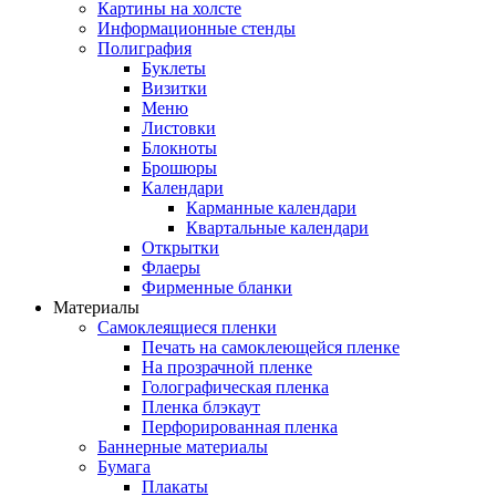
Картины на холсте
Информационные стенды
Полиграфия
Буклеты
Визитки
Меню
Листовки
Блокноты
Брошюры
Календари
Карманные календари
Квартальные календари
Открытки
Флаеры
Фирменные бланки
Материалы
Самоклеящиеся пленки
Печать на самоклеющейся пленке
На прозрачной пленке
Голографическая пленка
Пленка блэкаут
Перфорированная пленка
Баннерные материалы
Бумага
Плакаты