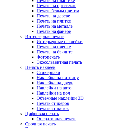
Печать на пластике
Печать на оргстекле
Печать белым цветом
Печать на дереве
Печать на плитке
Печать на металле
Печать на фанере
Интерьерная печать
Интерьерные наклейки
Печать на пленке
Печать на бэклите
Фотопечать
Экосольвентная печать
Печать наклеек
Стикерпаки
Наклейка на витрину
Наклейка на дверь
Наклейки на авто
Наклейки на пол
Объемные наклейки 3D
Печать стикеров
Печать этикеток
Цифровая печать
Оперативная печать
Срочная печать