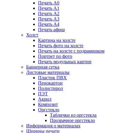
Печать А0
Печать А1
Печать А2
Печать А3
Печать А4
Печать афиш
Холст
Картина на холсте
Печать фото на холсте
Печать на холсте с подрамником
Портрет по фото
Печать модульных картин
Баннерная сетка
Листовые материалы
Пластик ПВХ
Пенокартон
Полистирол
ПЭТ
Акрил
Композит
Оргстекло
Таблички из оргстекла
Прозрачное оргстекло
Информация о материалах
Ширины печати