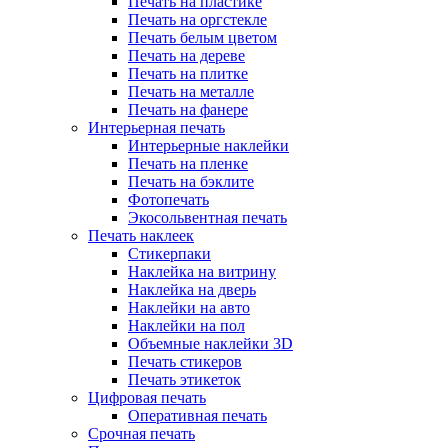
Печать на пластике
Печать на оргстекле
Печать белым цветом
Печать на дереве
Печать на плитке
Печать на металле
Печать на фанере
Интерьерная печать
Интерьерные наклейки
Печать на пленке
Печать на бэклите
Фотопечать
Экосольвентная печать
Печать наклеек
Стикерпаки
Наклейка на витрину
Наклейка на дверь
Наклейки на авто
Наклейки на пол
Объемные наклейки 3D
Печать стикеров
Печать этикеток
Цифровая печать
Оперативная печать
Срочная печать