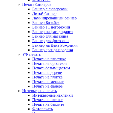
Печать баннеров
Баннер с люверсами
Литой баннер
Ламинированный баннер
Баннер Блэкбек
Баннер Г1 негорючий
Баннер на фасад здания
Баннер для магазина
Баннер для фотозоны
Баннер на День Рождения
Баннер аренда продажа
УФ-печать
Печать на пластике
Печать на оргстекле
Печать белым цветом
Печать на дереве
Печать на плитке
Печать на металле
Печать на фанере
Интерьерная печать
Интерьерные наклейки
Печать на пленке
Печать на бэклите
Фотопечать