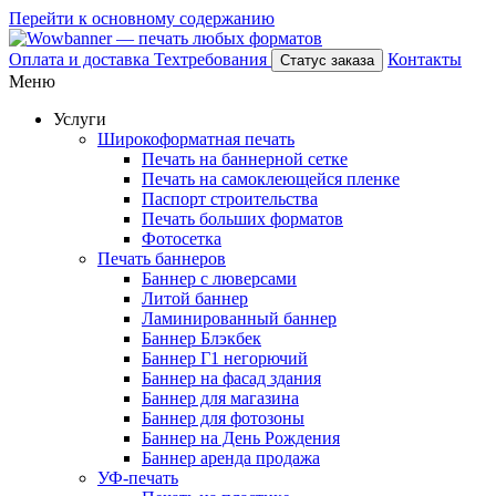
Перейти к основному содержанию
Оплата и доставка
Техтребования
Контакты
Статус заказа
Меню
Услуги
Широкоформатная печать
Печать на баннерной сетке
Печать на самоклеющейся пленке
Паспорт строительства
Печать больших форматов
Фотосетка
Печать баннеров
Баннер с люверсами
Литой баннер
Ламинированный баннер
Баннер Блэкбек
Баннер Г1 негорючий
Баннер на фасад здания
Баннер для магазина
Баннер для фотозоны
Баннер на День Рождения
Баннер аренда продажа
УФ-печать