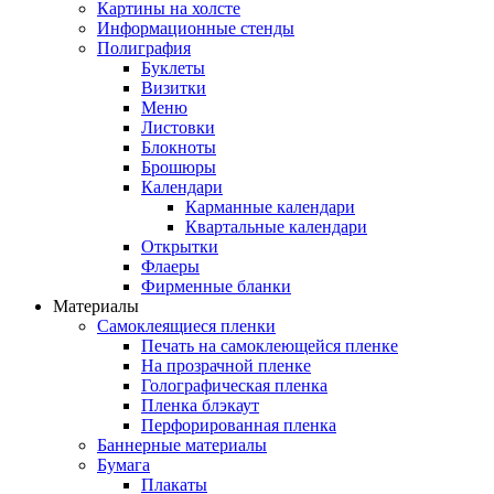
Картины на холсте
Информационные стенды
Полиграфия
Буклеты
Визитки
Меню
Листовки
Блокноты
Брошюры
Календари
Карманные календари
Квартальные календари
Открытки
Флаеры
Фирменные бланки
Материалы
Самоклеящиеся пленки
Печать на самоклеющейся пленке
На прозрачной пленке
Голографическая пленка
Пленка блэкаут
Перфорированная пленка
Баннерные материалы
Бумага
Плакаты