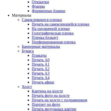
Открытки
Флаеры
Фирменные бланки
Материалы
Самоклеящиеся пленки
Печать на самоклеющейся пленке
На прозрачной пленке
Голографическая пленка
Пленка блэкаут
Перфорированная пленка
Баннерные материалы
Бумага
Плакаты
Печать А0
Печать А1
Печать А2
Печать А3
Печать А4
Печать афиш
Холст
Картина на холсте
Печать фото на холсте
Печать на холсте с подрамником
Портрет по фото
Печать модульных картин