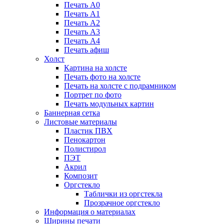
Печать А0
Печать А1
Печать А2
Печать А3
Печать А4
Печать афиш
Холст
Картина на холсте
Печать фото на холсте
Печать на холсте с подрамником
Портрет по фото
Печать модульных картин
Баннерная сетка
Листовые материалы
Пластик ПВХ
Пенокартон
Полистирол
ПЭТ
Акрил
Композит
Оргстекло
Таблички из оргстекла
Прозрачное оргстекло
Информация о материалах
Ширины печати