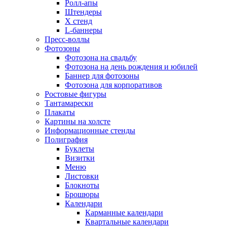
Ролл-апы
Штендеры
Х стенд
L-баннеры
Пресс-воллы
Фотозоны
Фотозона на свадьбу
Фотозона на день рождения и юбилей
Баннер для фотозоны
Фотозона для корпоративов
Ростовые фигуры
Тантамарески
Плакаты
Картины на холсте
Информационные стенды
Полиграфия
Буклеты
Визитки
Меню
Листовки
Блокноты
Брошюры
Календари
Карманные календари
Квартальные календари