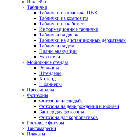
Наклейки
Таблички
Таблички из пластика ПВХ
Таблички из композита
Таблички на кабинет
Информационные таблички
Табличка на дверь
Таблички на дистанционных держателях
Табличка на дом
Планы эвакуации
Указатели
Мобильные стенды
Ролл-апы
Штендеры
Х стенд
L-баннеры
Пресс-воллы
Фотозоны
Фотозона на свадьбу
Фотозона на день рождения и юбилей
Баннер для фотозоны
Фотозона для корпоративов
Ростовые фигуры
Тантамарески
Плакаты