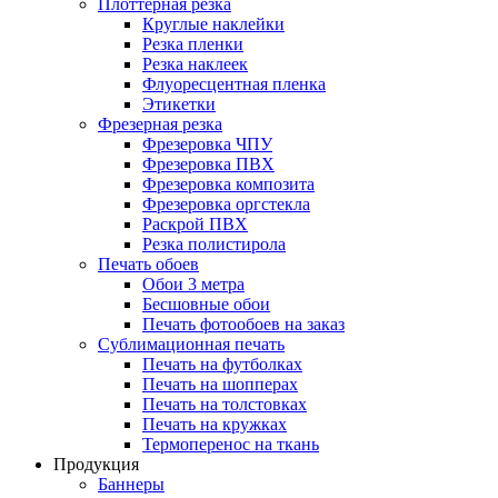
Плоттерная резка
Круглые наклейки
Резка пленки
Резка наклеек
Флуоресцентная пленка
Этикетки
Фрезерная резка
Фрезеровка ЧПУ
Фрезеровка ПВХ
Фрезеровка композита
Фрезеровка оргстекла
Раскрой ПВХ
Резка полистирола
Печать обоев
Обои 3 метра
Бесшовные обои
Печать фотообоев на заказ
Сублимационная печать
Печать на футболках
Печать на шопперах
Печать на толстовках
Печать на кружках
Термоперенос на ткань
Продукция
Баннеры