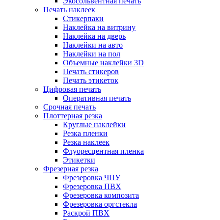
Экосольвентная печать
Печать наклеек
Стикерпаки
Наклейка на витрину
Наклейка на дверь
Наклейки на авто
Наклейки на пол
Объемные наклейки 3D
Печать стикеров
Печать этикеток
Цифровая печать
Оперативная печать
Срочная печать
Плоттерная резка
Круглые наклейки
Резка пленки
Резка наклеек
Флуоресцентная пленка
Этикетки
Фрезерная резка
Фрезеровка ЧПУ
Фрезеровка ПВХ
Фрезеровка композита
Фрезеровка оргстекла
Раскрой ПВХ