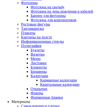
Фотозоны
Фотозона на свадьбу
Фотозона на день рождения и юбилей
Баннер для фотозоны
Фотозона для корпоративов
Ростовые фигуры
Тантамарески
Плакаты
Картины на холсте
Информационные стенды
Полиграфия
Буклеты
Визитки
Меню
Листовки
Блокноты
Брошюры
Календари
Карманные календари
Квартальные календари
Открытки
Флаеры
Фирменные бланки
Материалы
Самоклеящиеся пленки