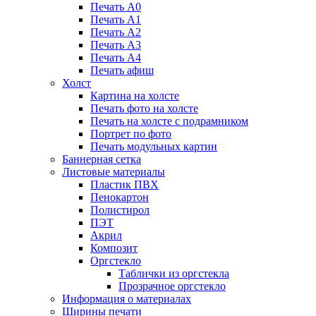
Печать А0
Печать А1
Печать А2
Печать А3
Печать А4
Печать афиш
Холст
Картина на холсте
Печать фото на холсте
Печать на холсте с подрамником
Портрет по фото
Печать модульных картин
Баннерная сетка
Листовые материалы
Пластик ПВХ
Пенокартон
Полистирол
ПЭТ
Акрил
Композит
Оргстекло
Таблички из оргстекла
Прозрачное оргстекло
Информация о материалах
Ширины печати