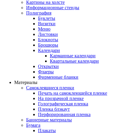
Картины на холсте
Информационные стенды
Полиграфия
Буклеты
Визитки
Меню
Листовки
Блокноты
Брошюры
Календари
Карманные календари
Квартальные календари
Открытки
Флаеры
Фирменные бланки
Материалы
Самоклеящиеся пленки
Печать на самоклеющейся пленке
На прозрачной пленке
Голографическая пленка
Пленка блэкаут
Перфорированная пленка
Баннерные материалы
Бумага
Плакаты