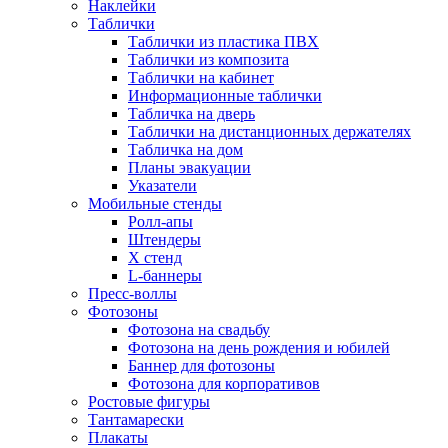
Наклейки
Таблички
Таблички из пластика ПВХ
Таблички из композита
Таблички на кабинет
Информационные таблички
Табличка на дверь
Таблички на дистанционных держателях
Табличка на дом
Планы эвакуации
Указатели
Мобильные стенды
Ролл-апы
Штендеры
Х стенд
L-баннеры
Пресс-воллы
Фотозоны
Фотозона на свадьбу
Фотозона на день рождения и юбилей
Баннер для фотозоны
Фотозона для корпоративов
Ростовые фигуры
Тантамарески
Плакаты