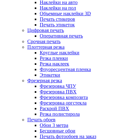
Наклейки на авто
Наклейки на пол
Объемные наклейки 3D
Печать стикеров
Печать этикеток
Цифровая печать
Оперативная печать
Срочная печать
Плоттерная резка
Круглые наклейки
Резка пленки
Резка наклеек
Флуоресцентная пленка
Этикетки
Фрезерная резка
Фрезеровка ЧПУ
Фрезеровка ПВХ
Фрезеровка композита
Фрезеровка оргстекла
Раскрой ПВХ
Резка полистирола
Печать обоев
Обои 3 метра
Бесшовные обои
Печать фотообоев на заказ