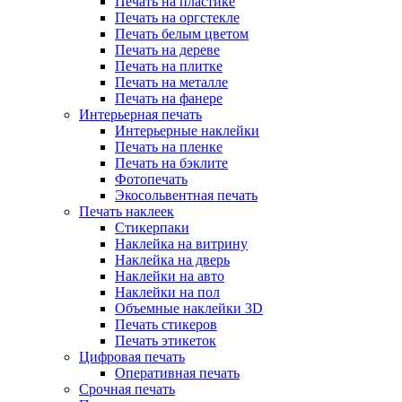
Печать на пластике
Печать на оргстекле
Печать белым цветом
Печать на дереве
Печать на плитке
Печать на металле
Печать на фанере
Интерьерная печать
Интерьерные наклейки
Печать на пленке
Печать на бэклите
Фотопечать
Экосольвентная печать
Печать наклеек
Стикерпаки
Наклейка на витрину
Наклейка на дверь
Наклейки на авто
Наклейки на пол
Объемные наклейки 3D
Печать стикеров
Печать этикеток
Цифровая печать
Оперативная печать
Срочная печать