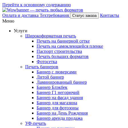
Перейти к основному содержанию
Оплата и доставка
Техтребования
Контакты
Статус заказа
Меню
Услуги
Широкоформатная печать
Печать на баннерной сетке
Печать на самоклеющейся пленке
Паспорт строительства
Печать больших форматов
Фотосетка
Печать баннеров
Баннер с люверсами
Литой баннер
Ламинированный баннер
Баннер Блэкбек
Баннер Г1 негорючий
Баннер на фасад здания
Баннер для магазина
Баннер для фотозоны
Баннер на День Рождения
Баннер аренда продажа
УФ-печать