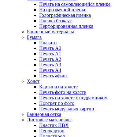
Печать на самоклеющейся пленке
На прозрачной пленке
Голографическая пленка
Пленка блэкаут
Перфорированная пленка
Баннерные материалы
Бумага
Плакаты
Печать А0
Печать А1
Печать А2
Печать А3
Печать А4
Печать афиш
Холст
Картина на холсте
Печать фото на холсте
Печать на холсте с подрамником
Портрет по фото
Печать модульных картин
Баннерная сетка
Листовые материалы
Пластик ПВХ
Пенокартон
Полистирол