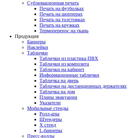
Сублимационная печать
Печать на футболках
Печать на шопперах
Печать на толстовках
Печать на кружках
Термоперенос на ткань
Продукция
Баннеры
Наклейки
Таблички
Таблички из пластика ПВХ
Таблички из композита
Таблички на кабинет
Информационные таблички
Табличка на дверь
Таблички на дистанционных держателях
Табличка на дом
Планы эвакуации
Указатели
Мобильные стенды
Ролл-апы
Штендеры
Х стенд
L-баннеры
Пресс-воллы