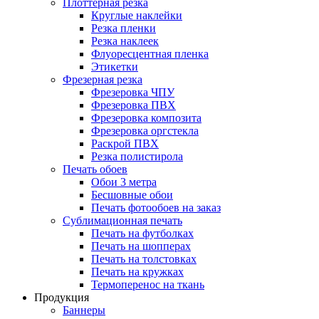
Плоттерная резка
Круглые наклейки
Резка пленки
Резка наклеек
Флуоресцентная пленка
Этикетки
Фрезерная резка
Фрезеровка ЧПУ
Фрезеровка ПВХ
Фрезеровка композита
Фрезеровка оргстекла
Раскрой ПВХ
Резка полистирола
Печать обоев
Обои 3 метра
Бесшовные обои
Печать фотообоев на заказ
Сублимационная печать
Печать на футболках
Печать на шопперах
Печать на толстовках
Печать на кружках
Термоперенос на ткань
Продукция
Баннеры