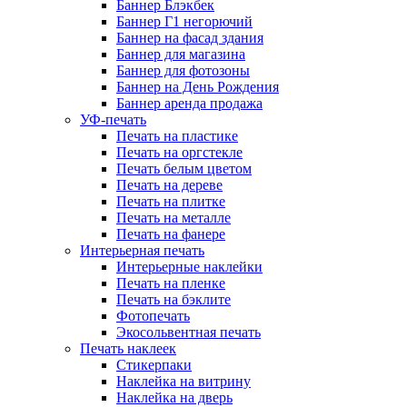
Баннер Блэкбек
Баннер Г1 негорючий
Баннер на фасад здания
Баннер для магазина
Баннер для фотозоны
Баннер на День Рождения
Баннер аренда продажа
УФ-печать
Печать на пластике
Печать на оргстекле
Печать белым цветом
Печать на дереве
Печать на плитке
Печать на металле
Печать на фанере
Интерьерная печать
Интерьерные наклейки
Печать на пленке
Печать на бэклите
Фотопечать
Экосольвентная печать
Печать наклеек
Стикерпаки
Наклейка на витрину
Наклейка на дверь