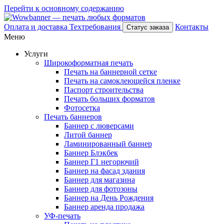
Перейти к основному содержанию
Оплата и доставка
Техтребования
Контакты
Статус заказа
Меню
Услуги
Широкоформатная печать
Печать на баннерной сетке
Печать на самоклеющейся пленке
Паспорт строительства
Печать больших форматов
Фотосетка
Печать баннеров
Баннер с люверсами
Литой баннер
Ламинированный баннер
Баннер Блэкбек
Баннер Г1 негорючий
Баннер на фасад здания
Баннер для магазина
Баннер для фотозоны
Баннер на День Рождения
Баннер аренда продажа
УФ-печать