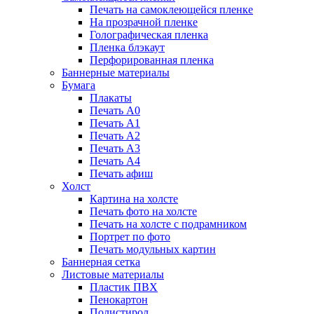
Печать на самоклеющейся пленке
На прозрачной пленке
Голографическая пленка
Пленка блэкаут
Перфорированная пленка
Баннерные материалы
Бумага
Плакаты
Печать А0
Печать А1
Печать А2
Печать А3
Печать А4
Печать афиш
Холст
Картина на холсте
Печать фото на холсте
Печать на холсте с подрамником
Портрет по фото
Печать модульных картин
Баннерная сетка
Листовые материалы
Пластик ПВХ
Пенокартон
Полистирол