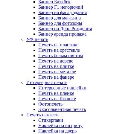
Баннер Блэкбек
Баннер Г1 негорючий
Баннер на фасад здания
Баннер для магазина
Баннер для фотозоны
Баннер на День Рождения
Баннер аренда продажа
УФ-печать
Печать на пластике
Печать на оргстекле
Печать белым цветом
Печать на дереве
Печать на плитке
Печать на металле
Печать на фанере
Интерьерная печать
Интерьерные наклейки
Печать на пленке
Печать на бэклите
Фотопечать
Экосольвентная печать
Печать наклеек
Стикерпаки
Наклейка на витрину
Наклейка на дверь