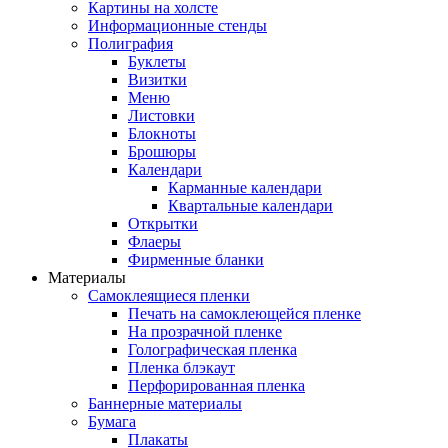
Картины на холсте
Информационные стенды
Полиграфия
Буклеты
Визитки
Меню
Листовки
Блокноты
Брошюры
Календари
Карманные календари
Квартальные календари
Открытки
Флаеры
Фирменные бланки
Материалы
Самоклеящиеся пленки
Печать на самоклеющейся пленке
На прозрачной пленке
Голографическая пленка
Пленка блэкаут
Перфорированная пленка
Баннерные материалы
Бумага
Плакаты