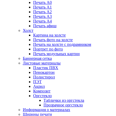
Печать А0
Печать А1
Печать А2
Печать А3
Печать А4
Печать афиш
Холст
Картина на холсте
Печать фото на холсте
Печать на холсте с подрамником
Портрет по фото
Печать модульных картин
Баннерная сетка
Листовые материалы
Пластик ПВХ
Пенокартон
Полистирол
ПЭТ
Акрил
Композит
Оргстекло
Таблички из оргстекла
Прозрачное оргстекло
Информация о материалах
Ширины печати