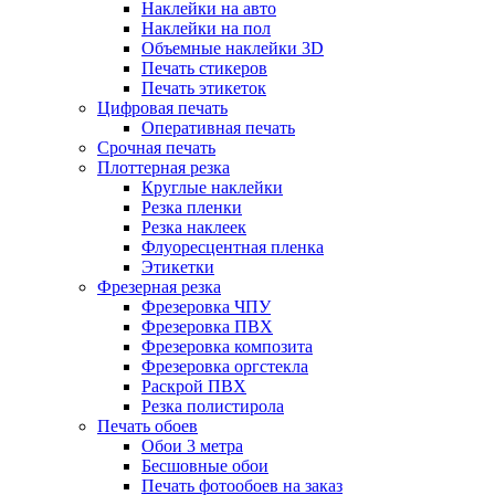
Наклейки на авто
Наклейки на пол
Объемные наклейки 3D
Печать стикеров
Печать этикеток
Цифровая печать
Оперативная печать
Срочная печать
Плоттерная резка
Круглые наклейки
Резка пленки
Резка наклеек
Флуоресцентная пленка
Этикетки
Фрезерная резка
Фрезеровка ЧПУ
Фрезеровка ПВХ
Фрезеровка композита
Фрезеровка оргстекла
Раскрой ПВХ
Резка полистирола
Печать обоев
Обои 3 метра
Бесшовные обои
Печать фотообоев на заказ