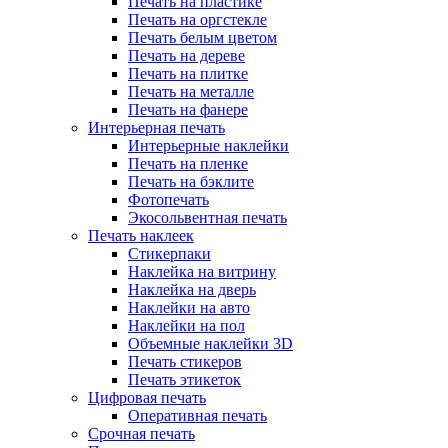
Печать на пластике
Печать на оргстекле
Печать белым цветом
Печать на дереве
Печать на плитке
Печать на металле
Печать на фанере
Интерьерная печать
Интерьерные наклейки
Печать на пленке
Печать на бэклите
Фотопечать
Экосольвентная печать
Печать наклеек
Стикерпаки
Наклейка на витрину
Наклейка на дверь
Наклейки на авто
Наклейки на пол
Объемные наклейки 3D
Печать стикеров
Печать этикеток
Цифровая печать
Оперативная печать
Срочная печать