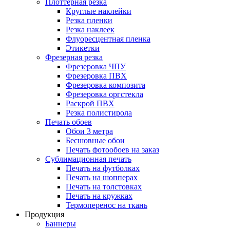
Плоттерная резка
Круглые наклейки
Резка пленки
Резка наклеек
Флуоресцентная пленка
Этикетки
Фрезерная резка
Фрезеровка ЧПУ
Фрезеровка ПВХ
Фрезеровка композита
Фрезеровка оргстекла
Раскрой ПВХ
Резка полистирола
Печать обоев
Обои 3 метра
Бесшовные обои
Печать фотообоев на заказ
Сублимационная печать
Печать на футболках
Печать на шопперах
Печать на толстовках
Печать на кружках
Термоперенос на ткань
Продукция
Баннеры