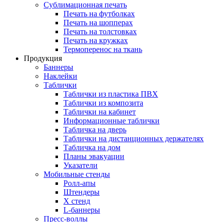
Сублимационная печать
Печать на футболках
Печать на шопперах
Печать на толстовках
Печать на кружках
Термоперенос на ткань
Продукция
Баннеры
Наклейки
Таблички
Таблички из пластика ПВХ
Таблички из композита
Таблички на кабинет
Информационные таблички
Табличка на дверь
Таблички на дистанционных держателях
Табличка на дом
Планы эвакуации
Указатели
Мобильные стенды
Ролл-апы
Штендеры
Х стенд
L-баннеры
Пресс-воллы