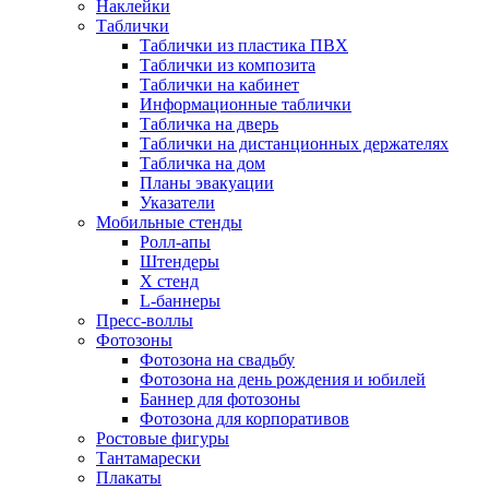
Наклейки
Таблички
Таблички из пластика ПВХ
Таблички из композита
Таблички на кабинет
Информационные таблички
Табличка на дверь
Таблички на дистанционных держателях
Табличка на дом
Планы эвакуации
Указатели
Мобильные стенды
Ролл-апы
Штендеры
Х стенд
L-баннеры
Пресс-воллы
Фотозоны
Фотозона на свадьбу
Фотозона на день рождения и юбилей
Баннер для фотозоны
Фотозона для корпоративов
Ростовые фигуры
Тантамарески
Плакаты