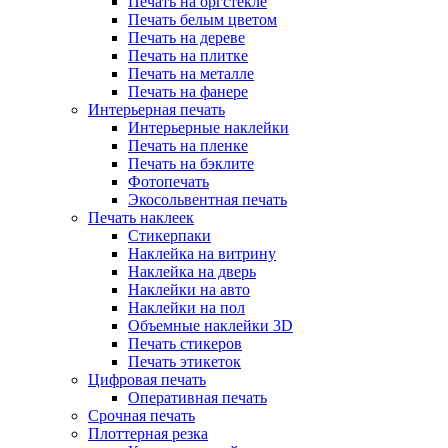
Печать на оргстекле
Печать белым цветом
Печать на дереве
Печать на плитке
Печать на металле
Печать на фанере
Интерьерная печать
Интерьерные наклейки
Печать на пленке
Печать на бэклите
Фотопечать
Экосольвентная печать
Печать наклеек
Стикерпаки
Наклейка на витрину
Наклейка на дверь
Наклейки на авто
Наклейки на пол
Объемные наклейки 3D
Печать стикеров
Печать этикеток
Цифровая печать
Оперативная печать
Срочная печать
Плоттерная резка