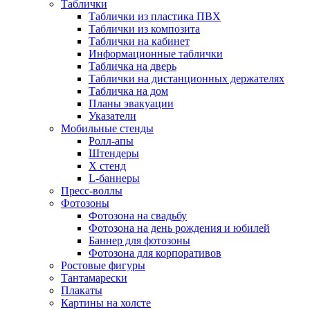
Таблички
Таблички из пластика ПВХ
Таблички из композита
Таблички на кабинет
Информационные таблички
Табличка на дверь
Таблички на дистанционных держателях
Табличка на дом
Планы эвакуации
Указатели
Мобильные стенды
Ролл-апы
Штендеры
Х стенд
L-баннеры
Пресс-воллы
Фотозоны
Фотозона на свадьбу
Фотозона на день рождения и юбилей
Баннер для фотозоны
Фотозона для корпоративов
Ростовые фигуры
Тантамарески
Плакаты
Картины на холсте