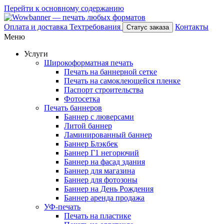
Перейти к основному содержанию
Оплата и доставка
Техтребования
Контакты
Статус заказа
Меню
Услуги
Широкоформатная печать
Печать на баннерной сетке
Печать на самоклеющейся пленке
Паспорт строительства
Фотосетка
Печать баннеров
Баннер с люверсами
Литой баннер
Ламинированный баннер
Баннер Блэкбек
Баннер Г1 негорючий
Баннер на фасад здания
Баннер для магазина
Баннер для фотозоны
Баннер на День Рождения
Баннер аренда продажа
УФ-печать
Печать на пластике