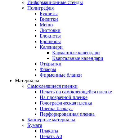
Информационные стенды
Полиграфия
Буклеты
Визитки
Меню
Листовки
Блокноты
Брошюры
Календари
Карманные календари
Квартальные календари
Открытки
Флаеры
Фирменные бланки
Материалы
Самоклеящиеся пленки
Печать на самоклеющейся пленке
На прозрачной пленке
Голографическая пленка
Пленка блэкаут
Перфорированная пленка
Баннерные материалы
Бумага
Плакаты
Печать А0