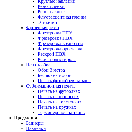
Круглые наклейки
Резка пленки
Резка наклеек
Флуоресцентная пленка
Этикетки
Фрезерная резка
Фрезеровка ЧПУ
Фрезеровка ПВХ
Фрезеровка композита
Фрезеровка оргстекла
Раскрой ПВХ
Резка полистирола
Печать обоев
Обои 3 метра
Бесшовные обои
Печать фотообоев на заказ
Сублимационная печать
Печать на футболках
Печать на шопперах
Печать на толстовках
Печать на кружках
Термоперенос на ткань
Продукция
Баннеры
Наклейки