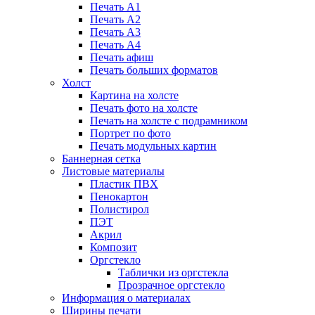
Печать А1
Печать А2
Печать А3
Печать А4
Печать афиш
Печать больших форматов
Холст
Картина на холсте
Печать фото на холсте
Печать на холсте с подрамником
Портрет по фото
Печать модульных картин
Баннерная сетка
Листовые материалы
Пластик ПВХ
Пенокартон
Полистирол
ПЭТ
Акрил
Композит
Оргстекло
Таблички из оргстекла
Прозрачное оргстекло
Информация о материалах
Ширины печати