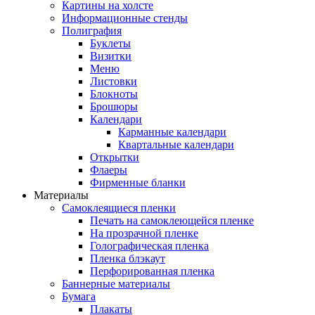
Картины на холсте
Информационные стенды
Полиграфия
Буклеты
Визитки
Меню
Листовки
Блокноты
Брошюры
Календари
Карманные календари
Квартальные календари
Открытки
Флаеры
Фирменные бланки
Материалы
Самоклеящиеся пленки
Печать на самоклеющейся пленке
На прозрачной пленке
Голографическая пленка
Пленка блэкаут
Перфорированная пленка
Баннерные материалы
Бумага
Плакаты