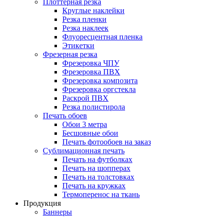
Плоттерная резка
Круглые наклейки
Резка пленки
Резка наклеек
Флуоресцентная пленка
Этикетки
Фрезерная резка
Фрезеровка ЧПУ
Фрезеровка ПВХ
Фрезеровка композита
Фрезеровка оргстекла
Раскрой ПВХ
Резка полистирола
Печать обоев
Обои 3 метра
Бесшовные обои
Печать фотообоев на заказ
Сублимационная печать
Печать на футболках
Печать на шопперах
Печать на толстовках
Печать на кружках
Термоперенос на ткань
Продукция
Баннеры