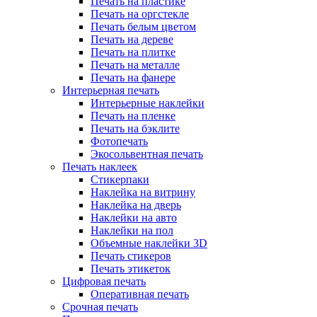
Печать на пластике
Печать на оргстекле
Печать белым цветом
Печать на дереве
Печать на плитке
Печать на металле
Печать на фанере
Интерьерная печать
Интерьерные наклейки
Печать на пленке
Печать на бэклите
Фотопечать
Экосольвентная печать
Печать наклеек
Стикерпаки
Наклейка на витрину
Наклейка на дверь
Наклейки на авто
Наклейки на пол
Объемные наклейки 3D
Печать стикеров
Печать этикеток
Цифровая печать
Оперативная печать
Срочная печать