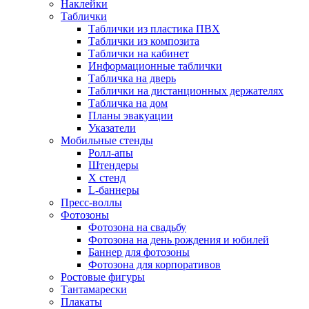
Наклейки
Таблички
Таблички из пластика ПВХ
Таблички из композита
Таблички на кабинет
Информационные таблички
Табличка на дверь
Таблички на дистанционных держателях
Табличка на дом
Планы эвакуации
Указатели
Мобильные стенды
Ролл-апы
Штендеры
Х стенд
L-баннеры
Пресс-воллы
Фотозоны
Фотозона на свадьбу
Фотозона на день рождения и юбилей
Баннер для фотозоны
Фотозона для корпоративов
Ростовые фигуры
Тантамарески
Плакаты