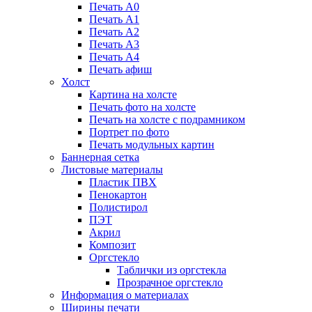
Печать А0
Печать А1
Печать А2
Печать А3
Печать А4
Печать афиш
Холст
Картина на холсте
Печать фото на холсте
Печать на холсте с подрамником
Портрет по фото
Печать модульных картин
Баннерная сетка
Листовые материалы
Пластик ПВХ
Пенокартон
Полистирол
ПЭТ
Акрил
Композит
Оргстекло
Таблички из оргстекла
Прозрачное оргстекло
Информация о материалах
Ширины печати