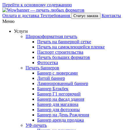
Перейти к основному содержанию
Оплата и доставка
Техтребования
Контакты
Статус заказа
Меню
Услуги
Широкоформатная печать
Печать на баннерной сетке
Печать на самоклеющейся пленке
Паспорт строительства
Печать больших форматов
Фотосетка
Печать баннеров
Баннер с люверсами
Литой баннер
Ламинированный баннер
Баннер Блэкбек
Баннер Г1 негорючий
Баннер на фасад здания
Баннер для магазина
Баннер для фотозоны
Баннер на День Рождения
Баннер аренда продажа
УФ-печать