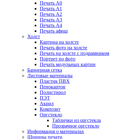
Печать А0
Печать А1
Печать А2
Печать А3
Печать А4
Печать афиш
Холст
Картина на холсте
Печать фото на холсте
Печать на холсте с подрамником
Портрет по фото
Печать модульных картин
Баннерная сетка
Листовые материалы
Пластик ПВХ
Пенокартон
Полистирол
ПЭТ
Акрил
Композит
Оргстекло
Таблички из оргстекла
Прозрачное оргстекло
Информация о материалах
Ширины печати