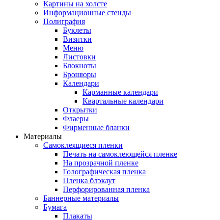
Картины на холсте
Информационные стенды
Полиграфия
Буклеты
Визитки
Меню
Листовки
Блокноты
Брошюры
Календари
Карманные календари
Квартальные календари
Открытки
Флаеры
Фирменные бланки
Материалы
Самоклеящиеся пленки
Печать на самоклеющейся пленке
На прозрачной пленке
Голографическая пленка
Пленка блэкаут
Перфорированная пленка
Баннерные материалы
Бумага
Плакаты