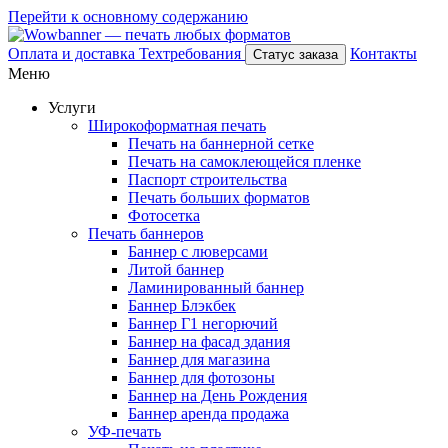
Перейти к основному содержанию
Оплата и доставка
Техтребования
Контакты
Статус заказа
Меню
Услуги
Широкоформатная печать
Печать на баннерной сетке
Печать на самоклеющейся пленке
Паспорт строительства
Печать больших форматов
Фотосетка
Печать баннеров
Баннер с люверсами
Литой баннер
Ламинированный баннер
Баннер Блэкбек
Баннер Г1 негорючий
Баннер на фасад здания
Баннер для магазина
Баннер для фотозоны
Баннер на День Рождения
Баннер аренда продажа
УФ-печать