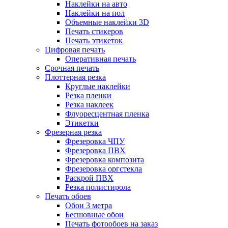
Наклейки на авто
Наклейки на пол
Объемные наклейки 3D
Печать стикеров
Печать этикеток
Цифровая печать
Оперативная печать
Срочная печать
Плоттерная резка
Круглые наклейки
Резка пленки
Резка наклеек
Флуоресцентная пленка
Этикетки
Фрезерная резка
Фрезеровка ЧПУ
Фрезеровка ПВХ
Фрезеровка композита
Фрезеровка оргстекла
Раскрой ПВХ
Резка полистирола
Печать обоев
Обои 3 метра
Бесшовные обои
Печать фотообоев на заказ