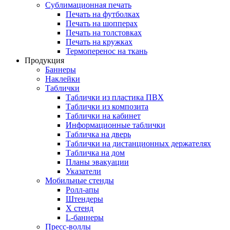
Сублимационная печать
Печать на футболках
Печать на шопперах
Печать на толстовках
Печать на кружках
Термоперенос на ткань
Продукция
Баннеры
Наклейки
Таблички
Таблички из пластика ПВХ
Таблички из композита
Таблички на кабинет
Информационные таблички
Табличка на дверь
Таблички на дистанционных держателях
Табличка на дом
Планы эвакуации
Указатели
Мобильные стенды
Ролл-апы
Штендеры
Х стенд
L-баннеры
Пресс-воллы