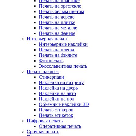
Печать на пластике
Печать на оргстекле
Печать белым цветом
Печать на дереве
Печать на плитке
Печать на металле
Печать на фанере
Интерьерная печать
Интерьерные наклейки
Печать на пленке
Печать на бэклите
Фотопечать
Экосольвентная печать
Печать наклеек
Стикерпаки
Наклейка на витрину
Наклейка на дверь
Наклейки на авто
Наклейки на пол
Объемные наклейки 3D
Печать стикеров
Печать этикеток
Цифровая печать
Оперативная печать
Срочная печать