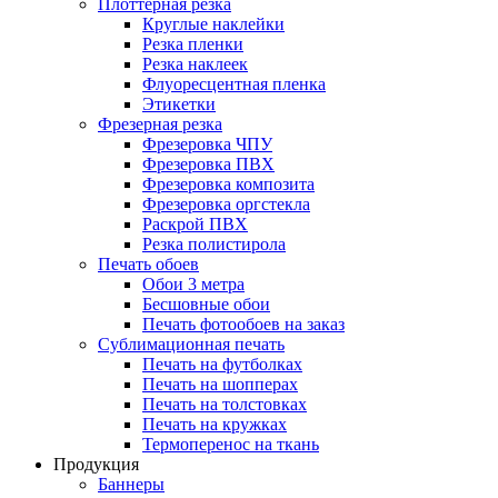
Плоттерная резка
Круглые наклейки
Резка пленки
Резка наклеек
Флуоресцентная пленка
Этикетки
Фрезерная резка
Фрезеровка ЧПУ
Фрезеровка ПВХ
Фрезеровка композита
Фрезеровка оргстекла
Раскрой ПВХ
Резка полистирола
Печать обоев
Обои 3 метра
Бесшовные обои
Печать фотообоев на заказ
Сублимационная печать
Печать на футболках
Печать на шопперах
Печать на толстовках
Печать на кружках
Термоперенос на ткань
Продукция
Баннеры