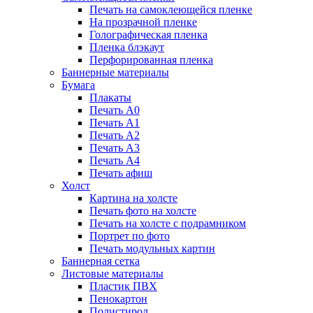
Печать на самоклеющейся пленке
На прозрачной пленке
Голографическая пленка
Пленка блэкаут
Перфорированная пленка
Баннерные материалы
Бумага
Плакаты
Печать А0
Печать А1
Печать А2
Печать А3
Печать А4
Печать афиш
Холст
Картина на холсте
Печать фото на холсте
Печать на холсте с подрамником
Портрет по фото
Печать модульных картин
Баннерная сетка
Листовые материалы
Пластик ПВХ
Пенокартон
Полистирол