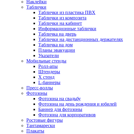
Наклейки
Таблички
Таблички из пластика ПВХ
Таблички из композита
Таблички на кабинет
Информационные таблички
Табличка на дверь
Таблички на дистанционных держателях
Табличка на дом
Планы эвакуации
Указатели
Мобильные стенды
Ролл-апы
Штендеры
Х стенд
L-баннеры
Пресс-воллы
Фотозоны
Фотозона на свадьбу
Фотозона на день рождения и юбилей
Баннер для фотозоны
Фотозона для корпоративов
Ростовые фигуры
Тантамарески
Плакаты