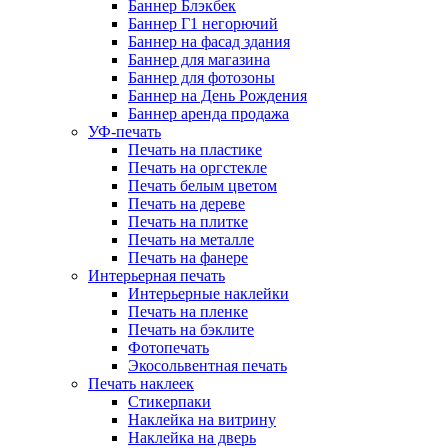
Баннер Блэкбек
Баннер Г1 негорючий
Баннер на фасад здания
Баннер для магазина
Баннер для фотозоны
Баннер на День Рождения
Баннер аренда продажа
УФ-печать
Печать на пластике
Печать на оргстекле
Печать белым цветом
Печать на дереве
Печать на плитке
Печать на металле
Печать на фанере
Интерьерная печать
Интерьерные наклейки
Печать на пленке
Печать на бэклите
Фотопечать
Экосольвентная печать
Печать наклеек
Стикерпаки
Наклейка на витрину
Наклейка на дверь