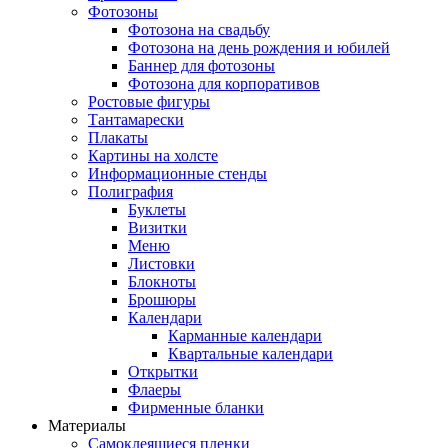
Фотозоны
Фотозона на свадьбу
Фотозона на день рождения и юбилей
Баннер для фотозоны
Фотозона для корпоративов
Ростовые фигуры
Тантамарески
Плакаты
Картины на холсте
Информационные стенды
Полиграфия
Буклеты
Визитки
Меню
Листовки
Блокноты
Брошюры
Календари
Карманные календари
Квартальные календари
Открытки
Флаеры
Фирменные бланки
Материалы
Самоклеящиеся пленки