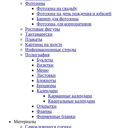
Фотозоны
Фотозона на свадьбу
Фотозона на день рождения и юбилей
Баннер для фотозоны
Фотозона для корпоративов
Ростовые фигуры
Тантамарески
Плакаты
Картины на холсте
Информационные стенды
Полиграфия
Буклеты
Визитки
Меню
Листовки
Блокноты
Брошюры
Календари
Карманные календари
Квартальные календари
Открытки
Флаеры
Фирменные бланки
Материалы
Самоклеящиеся пленки