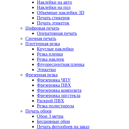
Наклейки на авто
Наклейки на пол
Объемные наклейки 3D
Печать стикеров
Печать этикеток
Цифровая печать
Оперативная печать
Срочная печать
Плоттерная резка
Круглые наклейки
Резка пленки
Резка наклеек
Флуоресцентная пленка
Этикетки
Фрезерная резка
Фрезеровка ЧПУ
Фрезеровка ПВХ
Фрезеровка композита
Фрезеровка оргстекла
Раскрой ПВХ
Резка полистирола
Печать обоев
Обои 3 метра
Бесшовные обои
Печать фотообоев на заказ