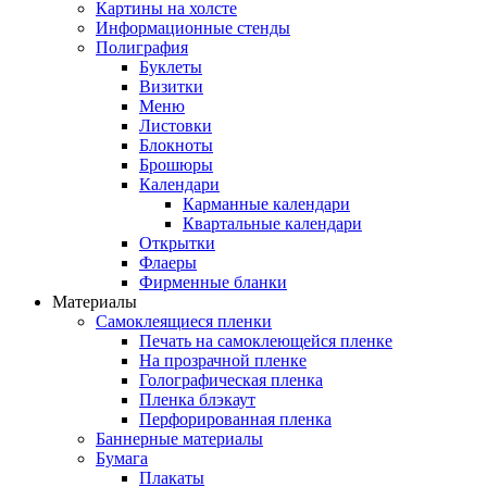
Картины на холсте
Информационные стенды
Полиграфия
Буклеты
Визитки
Меню
Листовки
Блокноты
Брошюры
Календари
Карманные календари
Квартальные календари
Открытки
Флаеры
Фирменные бланки
Материалы
Самоклеящиеся пленки
Печать на самоклеющейся пленке
На прозрачной пленке
Голографическая пленка
Пленка блэкаут
Перфорированная пленка
Баннерные материалы
Бумага
Плакаты