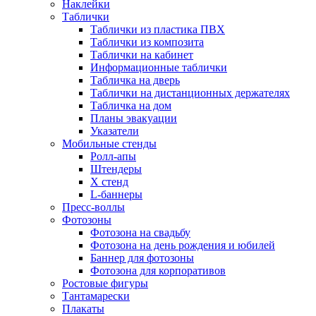
Наклейки
Таблички
Таблички из пластика ПВХ
Таблички из композита
Таблички на кабинет
Информационные таблички
Табличка на дверь
Таблички на дистанционных держателях
Табличка на дом
Планы эвакуации
Указатели
Мобильные стенды
Ролл-апы
Штендеры
Х стенд
L-баннеры
Пресс-воллы
Фотозоны
Фотозона на свадьбу
Фотозона на день рождения и юбилей
Баннер для фотозоны
Фотозона для корпоративов
Ростовые фигуры
Тантамарески
Плакаты