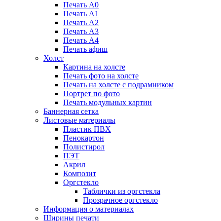
Печать А0
Печать А1
Печать А2
Печать А3
Печать А4
Печать афиш
Холст
Картина на холсте
Печать фото на холсте
Печать на холсте с подрамником
Портрет по фото
Печать модульных картин
Баннерная сетка
Листовые материалы
Пластик ПВХ
Пенокартон
Полистирол
ПЭТ
Акрил
Композит
Оргстекло
Таблички из оргстекла
Прозрачное оргстекло
Информация о материалах
Ширины печати