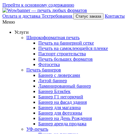
Перейти к основному содержанию
Оплата и доставка
Техтребования
Контакты
Статус заказа
Меню
Услуги
Широкоформатная печать
Печать на баннерной сетке
Печать на самоклеющейся пленке
Паспорт строительства
Печать больших форматов
Фотосетка
Печать баннеров
Баннер с люверсами
Литой баннер
Ламинированный баннер
Баннер Блэкбек
Баннер Г1 негорючий
Баннер на фасад здания
Баннер для магазина
Баннер для фотозоны
Баннер на День Рождения
Баннер аренда продажа
УФ-печать