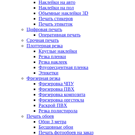
Наклейки на авто
Наклейки на пол
Объемные наклейки 3D
Печать стикеров
Печать этикеток
Цифровая печать
Оперативная печать
Срочная печать
Плоттерная резка
Круглые наклейки
Резка пленки
Резка наклеек
Флуоресцентная пленка
Этикетки
Фрезерная резка
Фрезеровка ЧПУ
Фрезеровка ПВХ
Фрезеровка композита
Фрезеровка оргстекла
Раскрой ПВХ
Резка полистирола
Печать обоев
Обои 3 метра
Бесшовные обои
Печать фотообоев на заказ