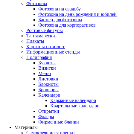
Фотозоны
Фотозона на свадьбу
Фотозона на день рождения и юбилей
Баннер для фотозоны
Фотозона для корпоративов
Ростовые фигуры
Тантамарески
Плакаты
Картины на холсте
Информационные стенды
Полиграфия
Буклеты
Визитки
Меню
Листовки
Блокноты
Брошюры
Календари
Карманные календари
Квартальные календари
Открытки
Флаеры
Фирменные бланки
Материалы
Самоклеящиеся пленки