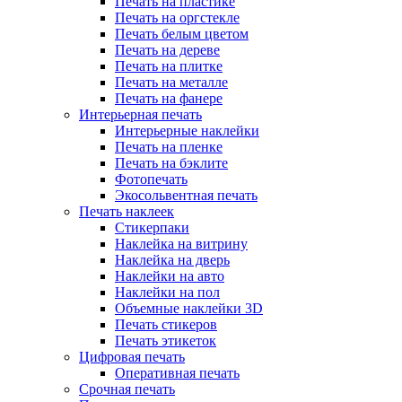
Печать на пластике
Печать на оргстекле
Печать белым цветом
Печать на дереве
Печать на плитке
Печать на металле
Печать на фанере
Интерьерная печать
Интерьерные наклейки
Печать на пленке
Печать на бэклите
Фотопечать
Экосольвентная печать
Печать наклеек
Стикерпаки
Наклейка на витрину
Наклейка на дверь
Наклейки на авто
Наклейки на пол
Объемные наклейки 3D
Печать стикеров
Печать этикеток
Цифровая печать
Оперативная печать
Срочная печать