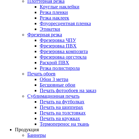
Плоттерная резка
Круглые наклейки
Резка пленки
Резка наклеек
Флуоресцентная пленка
Этикетки
Фрезерная резка
Фрезеровка ЧПУ
Фрезеровка ПВХ
Фрезеровка композита
Фрезеровка оргстекла
Раскрой ПВХ
Резка полистирола
Печать обоев
Обои 3 метра
Бесшовные обои
Печать фотообоев на заказ
Сублимационная печать
Печать на футболках
Печать на шопперах
Печать на толстовках
Печать на кружках
Термоперенос на ткань
Продукция
Баннеры