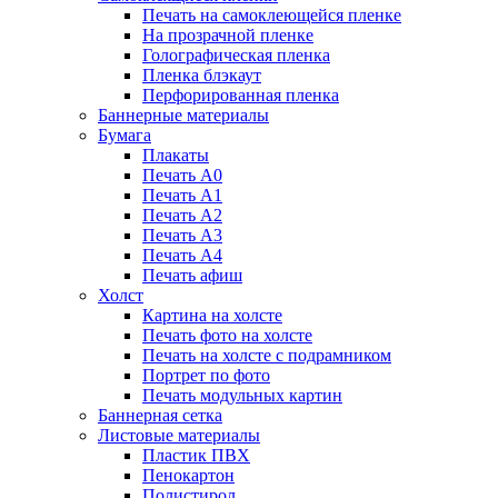
Печать на самоклеющейся пленке
На прозрачной пленке
Голографическая пленка
Пленка блэкаут
Перфорированная пленка
Баннерные материалы
Бумага
Плакаты
Печать А0
Печать А1
Печать А2
Печать А3
Печать А4
Печать афиш
Холст
Картина на холсте
Печать фото на холсте
Печать на холсте с подрамником
Портрет по фото
Печать модульных картин
Баннерная сетка
Листовые материалы
Пластик ПВХ
Пенокартон
Полистирол