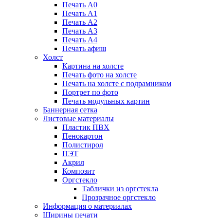
Печать А0
Печать А1
Печать А2
Печать А3
Печать А4
Печать афиш
Холст
Картина на холсте
Печать фото на холсте
Печать на холсте с подрамником
Портрет по фото
Печать модульных картин
Баннерная сетка
Листовые материалы
Пластик ПВХ
Пенокартон
Полистирол
ПЭТ
Акрил
Композит
Оргстекло
Таблички из оргстекла
Прозрачное оргстекло
Информация о материалах
Ширины печати