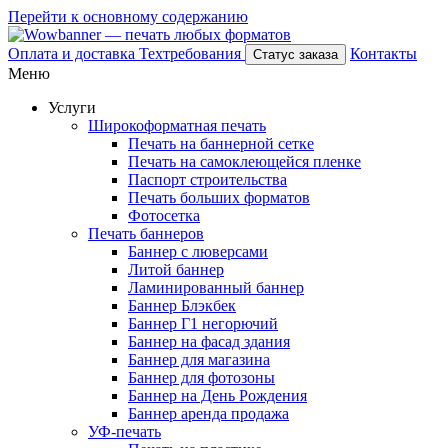
Перейти к основному содержанию
Оплата и доставка
Техтребования
Контакты
Статус заказа
Меню
Услуги
Широкоформатная печать
Печать на баннерной сетке
Печать на самоклеющейся пленке
Паспорт строительства
Печать больших форматов
Фотосетка
Печать баннеров
Баннер с люверсами
Литой баннер
Ламинированный баннер
Баннер Блэкбек
Баннер Г1 негорючий
Баннер на фасад здания
Баннер для магазина
Баннер для фотозоны
Баннер на День Рождения
Баннер аренда продажа
УФ-печать