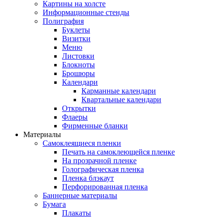
Картины на холсте
Информационные стенды
Полиграфия
Буклеты
Визитки
Меню
Листовки
Блокноты
Брошюры
Календари
Карманные календари
Квартальные календари
Открытки
Флаеры
Фирменные бланки
Материалы
Самоклеящиеся пленки
Печать на самоклеющейся пленке
На прозрачной пленке
Голографическая пленка
Пленка блэкаут
Перфорированная пленка
Баннерные материалы
Бумага
Плакаты