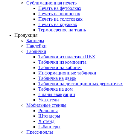
Сублимационная печать
Печать на футболках
Печать на шопперах
Печать на толстовках
Печать на кружках
Термоперенос на ткань
Продукция
Баннеры
Наклейки
Таблички
Таблички из пластика ПВХ
Таблички из композита
Таблички на кабинет
Информационные таблички
Табличка на дверь
Таблички на дистанционных держателях
Табличка на дом
Планы эвакуации
Указатели
Мобильные стенды
Ролл-апы
Штендеры
Х стенд
L-баннеры
Пресс-воллы