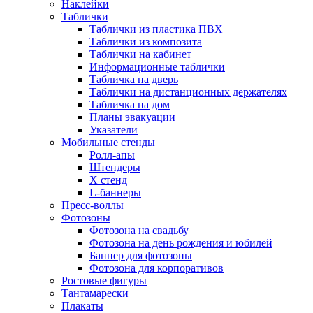
Наклейки
Таблички
Таблички из пластика ПВХ
Таблички из композита
Таблички на кабинет
Информационные таблички
Табличка на дверь
Таблички на дистанционных держателях
Табличка на дом
Планы эвакуации
Указатели
Мобильные стенды
Ролл-апы
Штендеры
Х стенд
L-баннеры
Пресс-воллы
Фотозоны
Фотозона на свадьбу
Фотозона на день рождения и юбилей
Баннер для фотозоны
Фотозона для корпоративов
Ростовые фигуры
Тантамарески
Плакаты