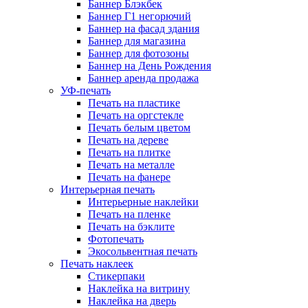
Баннер Блэкбек
Баннер Г1 негорючий
Баннер на фасад здания
Баннер для магазина
Баннер для фотозоны
Баннер на День Рождения
Баннер аренда продажа
УФ-печать
Печать на пластике
Печать на оргстекле
Печать белым цветом
Печать на дереве
Печать на плитке
Печать на металле
Печать на фанере
Интерьерная печать
Интерьерные наклейки
Печать на пленке
Печать на бэклите
Фотопечать
Экосольвентная печать
Печать наклеек
Стикерпаки
Наклейка на витрину
Наклейка на дверь