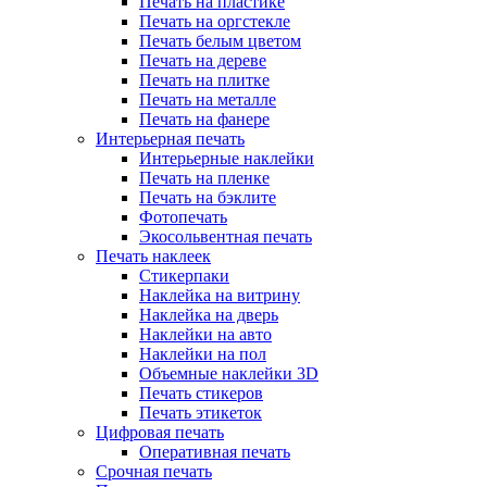
Печать на пластике
Печать на оргстекле
Печать белым цветом
Печать на дереве
Печать на плитке
Печать на металле
Печать на фанере
Интерьерная печать
Интерьерные наклейки
Печать на пленке
Печать на бэклите
Фотопечать
Экосольвентная печать
Печать наклеек
Стикерпаки
Наклейка на витрину
Наклейка на дверь
Наклейки на авто
Наклейки на пол
Объемные наклейки 3D
Печать стикеров
Печать этикеток
Цифровая печать
Оперативная печать
Срочная печать