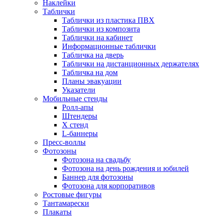
Наклейки
Таблички
Таблички из пластика ПВХ
Таблички из композита
Таблички на кабинет
Информационные таблички
Табличка на дверь
Таблички на дистанционных держателях
Табличка на дом
Планы эвакуации
Указатели
Мобильные стенды
Ролл-апы
Штендеры
Х стенд
L-баннеры
Пресс-воллы
Фотозоны
Фотозона на свадьбу
Фотозона на день рождения и юбилей
Баннер для фотозоны
Фотозона для корпоративов
Ростовые фигуры
Тантамарески
Плакаты