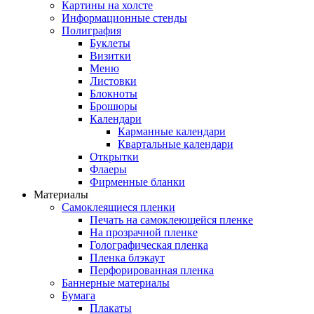
Картины на холсте
Информационные стенды
Полиграфия
Буклеты
Визитки
Меню
Листовки
Блокноты
Брошюры
Календари
Карманные календари
Квартальные календари
Открытки
Флаеры
Фирменные бланки
Материалы
Самоклеящиеся пленки
Печать на самоклеющейся пленке
На прозрачной пленке
Голографическая пленка
Пленка блэкаут
Перфорированная пленка
Баннерные материалы
Бумага
Плакаты