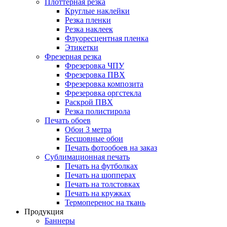
Плоттерная резка
Круглые наклейки
Резка пленки
Резка наклеек
Флуоресцентная пленка
Этикетки
Фрезерная резка
Фрезеровка ЧПУ
Фрезеровка ПВХ
Фрезеровка композита
Фрезеровка оргстекла
Раскрой ПВХ
Резка полистирола
Печать обоев
Обои 3 метра
Бесшовные обои
Печать фотообоев на заказ
Сублимационная печать
Печать на футболках
Печать на шопперах
Печать на толстовках
Печать на кружках
Термоперенос на ткань
Продукция
Баннеры