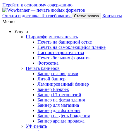
Перейти к основному содержанию
Оплата и доставка
Техтребования
Контакты
Статус заказа
Меню
Услуги
Широкоформатная печать
Печать на баннерной сетке
Печать на самоклеющейся пленке
Паспорт строительства
Печать больших форматов
Фотосетка
Печать баннеров
Баннер с люверсами
Литой баннер
Ламинированный баннер
Баннер Блэкбек
Баннер Г1 негорючий
Баннер на фасад здания
Баннер для магазина
Баннер для фотозоны
Баннер на День Рождения
Баннер аренда продажа
УФ-печать