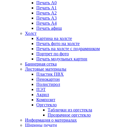
Печать А0
Печать А1
Печать А2
Печать А3
Печать А4
Печать афиш
Холст
Картина на холсте
Печать фото на холсте
Печать на холсте с подрамником
Портрет по фото
Печать модульных картин
Баннерная сетка
Листовые материалы
Пластик ПВХ
Пенокартон
Полистирол
ПЭТ
Акрил
Композит
Оргстекло
Таблички из оргстекла
Прозрачное оргстекло
Информация о материалах
Ширины печати