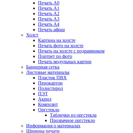
Печать А0
Печать А1
Печать А2
Печать А3
Печать А4
Печать афиш
Холст
Картина на холсте
Печать фото на холсте
Печать на холсте с подрамником
Портрет по фото
Печать модульных картин
Баннерная сетка
Листовые материалы
Пластик ПВХ
Пенокартон
Полистирол
ПЭТ
Акрил
Композит
Оргстекло
Таблички из оргстекла
Прозрачное оргстекло
Информация о материалах
Ширины печати