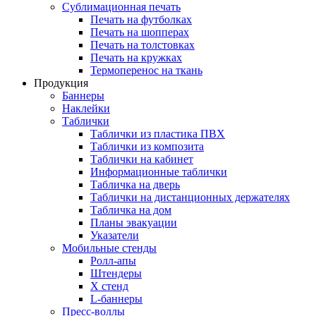
Сублимационная печать
Печать на футболках
Печать на шопперах
Печать на толстовках
Печать на кружках
Термоперенос на ткань
Продукция
Баннеры
Наклейки
Таблички
Таблички из пластика ПВХ
Таблички из композита
Таблички на кабинет
Информационные таблички
Табличка на дверь
Таблички на дистанционных держателях
Табличка на дом
Планы эвакуации
Указатели
Мобильные стенды
Ролл-апы
Штендеры
Х стенд
L-баннеры
Пресс-воллы