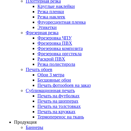
Плоттерная резка
Круглые наклейки
Резка пленки
Резка наклеек
Флуоресцентная пленка
Этикетки
Фрезерная резка
Фрезеровка ЧПУ
Фрезеровка ПВХ
Фрезеровка композита
Фрезеровка оргстекла
Раскрой ПВХ
Резка полистирола
Печать обоев
Обои 3 метра
Бесшовные обои
Печать фотообоев на заказ
Сублимационная печать
Печать на футболках
Печать на шопперах
Печать на толстовках
Печать на кружках
Термоперенос на ткань
Продукция
Баннеры