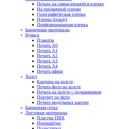
Печать на самоклеющейся пленке
На прозрачной пленке
Голографическая пленка
Пленка блэкаут
Перфорированная пленка
Баннерные материалы
Бумага
Плакаты
Печать А0
Печать А1
Печать А2
Печать А3
Печать А4
Печать афиш
Холст
Картина на холсте
Печать фото на холсте
Печать на холсте с подрамником
Портрет по фото
Печать модульных картин
Баннерная сетка
Листовые материалы
Пластик ПВХ
Пенокартон
Полистирол