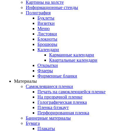
Картины на холсте
Информационные стенды
Полиграфия
Буклеты
Визитки
Меню
Листовки
Блокноты
Брошюры
Календари
Карманные календари
Квартальные календари
Открытки
Флаеры
Фирменные бланки
Материалы
Самоклеящиеся пленки
Печать на самоклеющейся пленке
На прозрачной пленке
Голографическая пленка
Пленка блэкаут
Перфорированная пленка
Баннерные материалы
Бумага
Плакаты