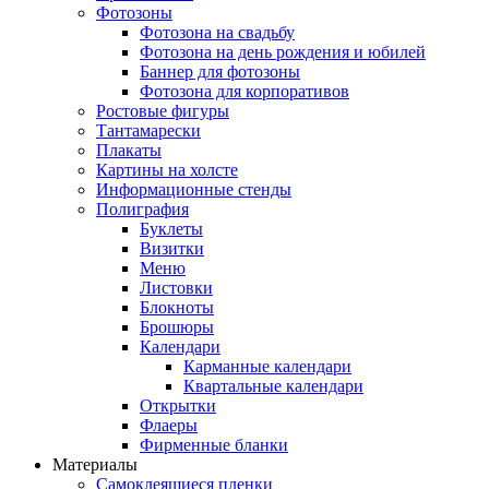
Фотозоны
Фотозона на свадьбу
Фотозона на день рождения и юбилей
Баннер для фотозоны
Фотозона для корпоративов
Ростовые фигуры
Тантамарески
Плакаты
Картины на холсте
Информационные стенды
Полиграфия
Буклеты
Визитки
Меню
Листовки
Блокноты
Брошюры
Календари
Карманные календари
Квартальные календари
Открытки
Флаеры
Фирменные бланки
Материалы
Самоклеящиеся пленки