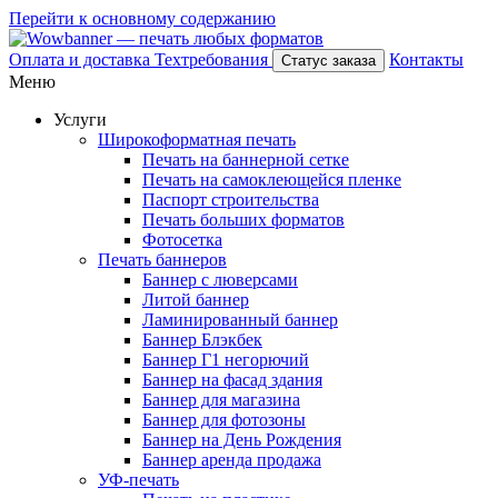
Перейти к основному содержанию
Оплата и доставка
Техтребования
Контакты
Статус заказа
Меню
Услуги
Широкоформатная печать
Печать на баннерной сетке
Печать на самоклеющейся пленке
Паспорт строительства
Печать больших форматов
Фотосетка
Печать баннеров
Баннер с люверсами
Литой баннер
Ламинированный баннер
Баннер Блэкбек
Баннер Г1 негорючий
Баннер на фасад здания
Баннер для магазина
Баннер для фотозоны
Баннер на День Рождения
Баннер аренда продажа
УФ-печать