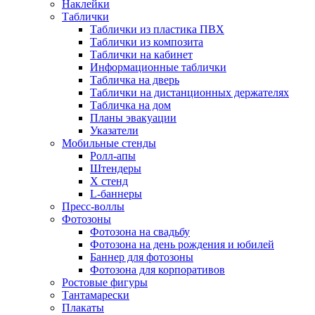
Наклейки
Таблички
Таблички из пластика ПВХ
Таблички из композита
Таблички на кабинет
Информационные таблички
Табличка на дверь
Таблички на дистанционных держателях
Табличка на дом
Планы эвакуации
Указатели
Мобильные стенды
Ролл-апы
Штендеры
Х стенд
L-баннеры
Пресс-воллы
Фотозоны
Фотозона на свадьбу
Фотозона на день рождения и юбилей
Баннер для фотозоны
Фотозона для корпоративов
Ростовые фигуры
Тантамарески
Плакаты