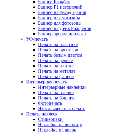
Баннер Блэкбек
Баннер Г1 негорючий
Баннер на фасад здания
Баннер для магазина
Баннер для фотозоны
Баннер на День Рождения
Баннер аренда продажа
УФ-печать
Печать на пластике
Печать на оргстекле
Печать белым цветом
Печать на дереве
Печать на плитке
Печать на металле
Печать на фанере
Интерьерная печать
Интерьерные наклейки
Печать на пленке
Печать на бэклите
Фотопечать
Экосольвентная печать
Печать наклеек
Стикерпаки
Наклейка на витрину
Наклейка на дверь