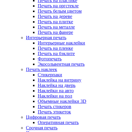
Печать на пластике
Печать на оргстекле
Печать белым цветом
Печать на дереве
Печать на плитке
Печать на металле
Печать на фанере
Интерьерная печать
Интерьерные наклейки
Печать на пленке
Печать на бэклите
Фотопечать
Экосольвентная печать
Печать наклеек
Стикерпаки
Наклейка на витрину
Наклейка на дверь
Наклейки на авто
Наклейки на пол
Объемные наклейки 3D
Печать стикеров
Печать этикеток
Цифровая печать
Оперативная печать
Срочная печать