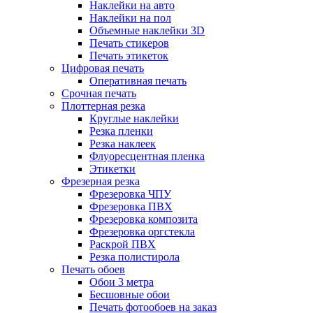
Наклейки на авто
Наклейки на пол
Объемные наклейки 3D
Печать стикеров
Печать этикеток
Цифровая печать
Оперативная печать
Срочная печать
Плоттерная резка
Круглые наклейки
Резка пленки
Резка наклеек
Флуоресцентная пленка
Этикетки
Фрезерная резка
Фрезеровка ЧПУ
Фрезеровка ПВХ
Фрезеровка композита
Фрезеровка оргстекла
Раскрой ПВХ
Резка полистирола
Печать обоев
Обои 3 метра
Бесшовные обои
Печать фотообоев на заказ