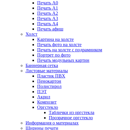
Печать А0
Печать А1
Печать А2
Печать А3
Печать А4
Печать афиш
Холст
Картина на холсте
Печать фото на холсте
Печать на холсте с подрамником
Портрет по фото
Печать модульных картин
Баннерная сетка
Листовые материалы
Пластик ПВХ
Пенокартон
Полистирол
ПЭТ
Акрил
Композит
Оргстекло
Таблички из оргстекла
Прозрачное оргстекло
Информация о материалах
Ширины печати