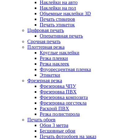
Наклейки на авто
Наклейки на пол
Объемные наклейки 3D
Печать стикеров
Печать этикеток
Цифровая печать
Оперативная печать
Срочная печать
Плоттерная резка
Круглые наклейки
Резка пленки
Резка наклеек
Флуоресцентная пленка
Этикетки
Фрезерная резка
Фрезеровка ЧПУ
Фрезеровка ПВХ
Фрезеровка композита
Фрезеровка оргстекла
Раскрой ПВХ
Резка полистирола
Печать обоев
Обои 3 метра
Бесшовные обои
Печать фотообоев на заказ