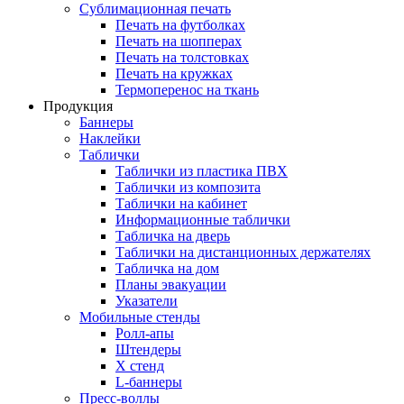
Сублимационная печать
Печать на футболках
Печать на шопперах
Печать на толстовках
Печать на кружках
Термоперенос на ткань
Продукция
Баннеры
Наклейки
Таблички
Таблички из пластика ПВХ
Таблички из композита
Таблички на кабинет
Информационные таблички
Табличка на дверь
Таблички на дистанционных держателях
Табличка на дом
Планы эвакуации
Указатели
Мобильные стенды
Ролл-апы
Штендеры
Х стенд
L-баннеры
Пресс-воллы