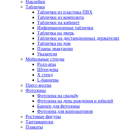
Наклейки
Таблички
Таблички из пластика ПВХ
Таблички из композита
Таблички на кабинет
Информационные таблички
Табличка на дверь
Таблички на дистанционных держателях
Табличка на дом
Планы эвакуации
Указатели
Мобильные стенды
Ролл-апы
Штендеры
Х стенд
L-баннеры
Пресс-воллы
Фотозоны
Фотозона на свадьбу
Фотозона на день рождения и юбилей
Баннер для фотозоны
Фотозона для корпоративов
Ростовые фигуры
Тантамарески
Плакаты