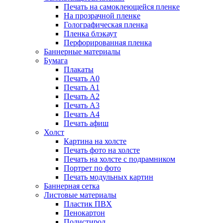
Печать на самоклеющейся пленке
На прозрачной пленке
Голографическая пленка
Пленка блэкаут
Перфорированная пленка
Баннерные материалы
Бумага
Плакаты
Печать А0
Печать А1
Печать А2
Печать А3
Печать А4
Печать афиш
Холст
Картина на холсте
Печать фото на холсте
Печать на холсте с подрамником
Портрет по фото
Печать модульных картин
Баннерная сетка
Листовые материалы
Пластик ПВХ
Пенокартон
Полистирол