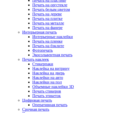
Печать на пластике
Печать на оргстекле
Печать белым цветом
Печать на дереве
Печать на плитке
Печать на металле
Печать на фанере
Интерьерная печать
Интерьерные наклейки
Печать на пленке
Печать на бэклите
Фотопечать
Экосольвентная печать
Печать наклеек
Стикерпаки
Наклейка на витрину
Наклейка на дверь
Наклейки на авто
Наклейки на пол
Объемные наклейки 3D
Печать стикеров
Печать этикеток
Цифровая печать
Оперативная печать
Срочная печать