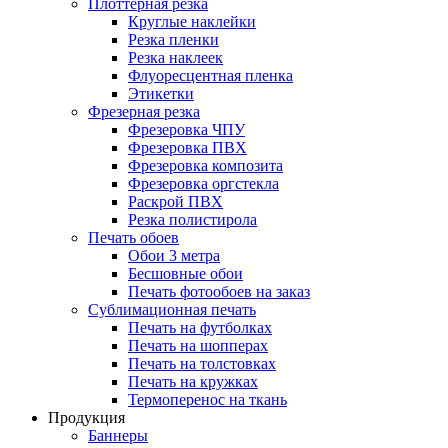
Плоттерная резка
Круглые наклейки
Резка пленки
Резка наклеек
Флуоресцентная пленка
Этикетки
Фрезерная резка
Фрезеровка ЧПУ
Фрезеровка ПВХ
Фрезеровка композита
Фрезеровка оргстекла
Раскрой ПВХ
Резка полистирола
Печать обоев
Обои 3 метра
Бесшовные обои
Печать фотообоев на заказ
Сублимационная печать
Печать на футболках
Печать на шопперах
Печать на толстовках
Печать на кружках
Термоперенос на ткань
Продукция
Баннеры