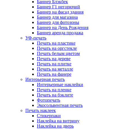
Баннер Блэкбек
Баннер Г1 негорючий
Баннер на фасад здания
Баннер для магазина
Баннер для фотозоны
Баннер на День Рождения
Баннер аренда продажа
УФ-печать
Печать на пластике
Печать на оргстекле
Печать белым цветом
Печать на дереве
Печать на плитке
Печать на металле
Печать на фанере
Интерьерная печать
Интерьерные наклейки
Печать на пленке
Печать на бэклите
Фотопечать
Экосольвентная печать
Печать наклеек
Стикерпаки
Наклейка на витрину
Наклейка на дверь