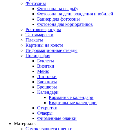
Фотозоны
Фотозона на свадьбу
Фотозона на день рождения и юбилей
Баннер для фотозоны
Фотозона для корпоративов
Ростовые фигуры
Тантамарески
Плакаты
Картины на холсте
Информационные стенды
Полиграфия
Буклеты
Визитки
Меню
Листовки
Блокноты
Брошюры
Календари
Карманные календари
Квартальные календари
Открытки
Флаеры
Фирменные бланки
Материалы
Самоклеящиеся пленки