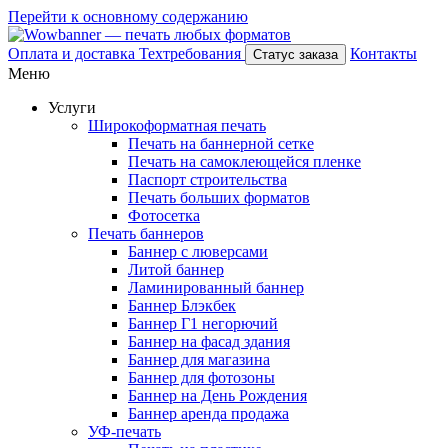
Перейти к основному содержанию
Оплата и доставка
Техтребования
Контакты
Статус заказа
Меню
Услуги
Широкоформатная печать
Печать на баннерной сетке
Печать на самоклеющейся пленке
Паспорт строительства
Печать больших форматов
Фотосетка
Печать баннеров
Баннер с люверсами
Литой баннер
Ламинированный баннер
Баннер Блэкбек
Баннер Г1 негорючий
Баннер на фасад здания
Баннер для магазина
Баннер для фотозоны
Баннер на День Рождения
Баннер аренда продажа
УФ-печать