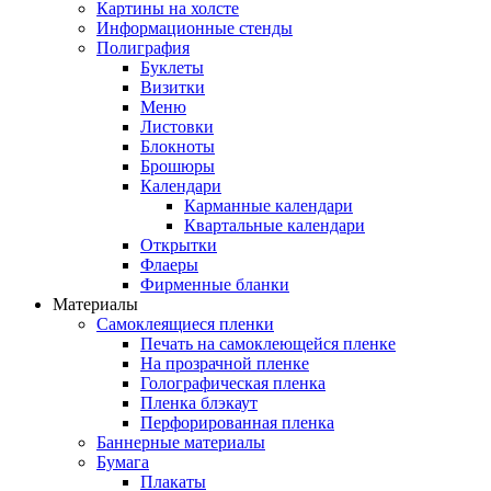
Картины на холсте
Информационные стенды
Полиграфия
Буклеты
Визитки
Меню
Листовки
Блокноты
Брошюры
Календари
Карманные календари
Квартальные календари
Открытки
Флаеры
Фирменные бланки
Материалы
Самоклеящиеся пленки
Печать на самоклеющейся пленке
На прозрачной пленке
Голографическая пленка
Пленка блэкаут
Перфорированная пленка
Баннерные материалы
Бумага
Плакаты