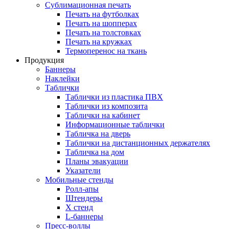
Сублимационная печать
Печать на футболках
Печать на шопперах
Печать на толстовках
Печать на кружках
Термоперенос на ткань
Продукция
Баннеры
Наклейки
Таблички
Таблички из пластика ПВХ
Таблички из композита
Таблички на кабинет
Информационные таблички
Табличка на дверь
Таблички на дистанционных держателях
Табличка на дом
Планы эвакуации
Указатели
Мобильные стенды
Ролл-апы
Штендеры
Х стенд
L-баннеры
Пресс-воллы