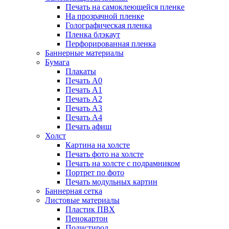
Печать на самоклеющейся пленке
На прозрачной пленке
Голографическая пленка
Пленка блэкаут
Перфорированная пленка
Баннерные материалы
Бумага
Плакаты
Печать А0
Печать А1
Печать А2
Печать А3
Печать А4
Печать афиш
Холст
Картина на холсте
Печать фото на холсте
Печать на холсте с подрамником
Портрет по фото
Печать модульных картин
Баннерная сетка
Листовые материалы
Пластик ПВХ
Пенокартон
Полистирол