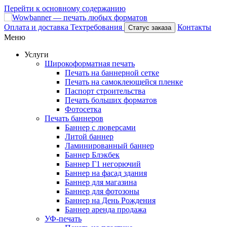
Перейти к основному содержанию
Оплата и доставка
Техтребования
Контакты
Статус заказа
Меню
Услуги
Широкоформатная печать
Печать на баннерной сетке
Печать на самоклеющейся пленке
Паспорт строительства
Печать больших форматов
Фотосетка
Печать баннеров
Баннер с люверсами
Литой баннер
Ламинированный баннер
Баннер Блэкбек
Баннер Г1 негорючий
Баннер на фасад здания
Баннер для магазина
Баннер для фотозоны
Баннер на День Рождения
Баннер аренда продажа
УФ-печать