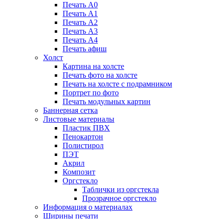
Печать А0
Печать А1
Печать А2
Печать А3
Печать А4
Печать афиш
Холст
Картина на холсте
Печать фото на холсте
Печать на холсте с подрамником
Портрет по фото
Печать модульных картин
Баннерная сетка
Листовые материалы
Пластик ПВХ
Пенокартон
Полистирол
ПЭТ
Акрил
Композит
Оргстекло
Таблички из оргстекла
Прозрачное оргстекло
Информация о материалах
Ширины печати