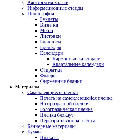
Картины на холсте
Информационные стенды
Полиграфия
Буклеты
Визитки
Меню
Листовки
Блокноты
Брошюры
Календари
Карманные календари
Квартальные календари
Открытки
Флаеры
Фирменные бланки
Материалы
Самоклеящиеся пленки
Печать на самоклеющейся пленке
На прозрачной пленке
Голографическая пленка
Пленка блэкаут
Перфорированная пленка
Баннерные материалы
Бумага
Плакаты