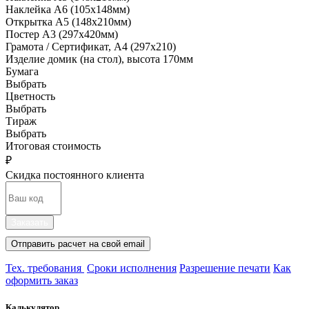
Наклейка А6 (105х148мм)
Открытка А5 (148х210мм)
Постер А3 (297х420мм)
Грамота / Сертификат, А4 (297х210)
Изделие домик (на стол), высота 170мм
Бумага
Выбрать
Цветность
Выбрать
Тираж
Выбрать
Итоговая стоимость
₽
Скидка постоянного клиента
Заказать
Отправить расчет на свой email
Тех. требования
Сроки исполнения
Разрешение печати
Как
оформить заказ
Калькулятор