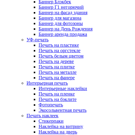
Баннер Блэкбек
Баннер Г1 негорючий
Баннер на фасад здания
Баннер для магазина
Баннер для фотозоны
Баннер на День Рождения
Баннер аренда продажа
УФ-печать
Печать на пластике
Печать на оргстекле
Печать белым цветом
Печать на дереве
Печать на плитке
Печать на металле
Печать на фанере
Интерьерная печать
Интерьерные наклейки
Печать на пленке
Печать на бэклите
Фотопечать
Экосольвентная печать
Печать наклеек
Стикерпаки
Наклейка на витрину
Наклейка на дверь