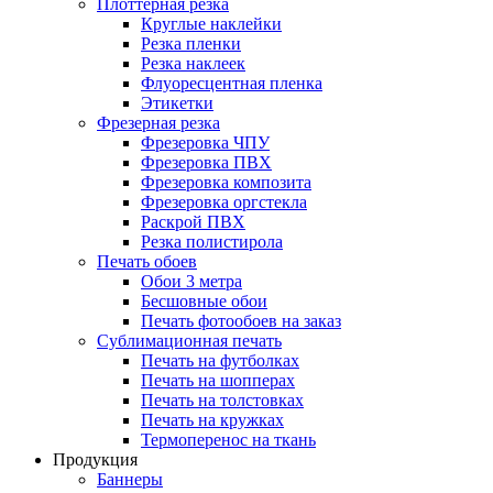
Плоттерная резка
Круглые наклейки
Резка пленки
Резка наклеек
Флуоресцентная пленка
Этикетки
Фрезерная резка
Фрезеровка ЧПУ
Фрезеровка ПВХ
Фрезеровка композита
Фрезеровка оргстекла
Раскрой ПВХ
Резка полистирола
Печать обоев
Обои 3 метра
Бесшовные обои
Печать фотообоев на заказ
Сублимационная печать
Печать на футболках
Печать на шопперах
Печать на толстовках
Печать на кружках
Термоперенос на ткань
Продукция
Баннеры