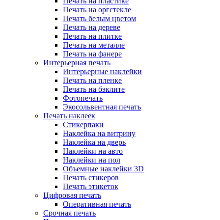
Печать на пластике
Печать на оргстекле
Печать белым цветом
Печать на дереве
Печать на плитке
Печать на металле
Печать на фанере
Интерьерная печать
Интерьерные наклейки
Печать на пленке
Печать на бэклите
Фотопечать
Экосольвентная печать
Печать наклеек
Стикерпаки
Наклейка на витрину
Наклейка на дверь
Наклейки на авто
Наклейки на пол
Объемные наклейки 3D
Печать стикеров
Печать этикеток
Цифровая печать
Оперативная печать
Срочная печать