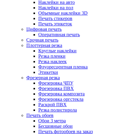
Наклейки на авто
Наклейки на пол
Объемные наклейки 3D
Печать стикеров
Печать этикеток
Цифровая печать
Оперативная печать
Срочная печать
Плоттерная резка
Круглые наклейки
Резка пленки
Резка наклеек
Флуоресцентная пленка
Этикетки
Фрезерная резка
Фрезеровка ЧПУ
Фрезеровка ПВХ
Фрезеровка композита
Фрезеровка оргстекла
Раскрой ПВХ
Резка полистирола
Печать обоев
Обои 3 метра
Бесшовные обои
Печать фотообоев на заказ