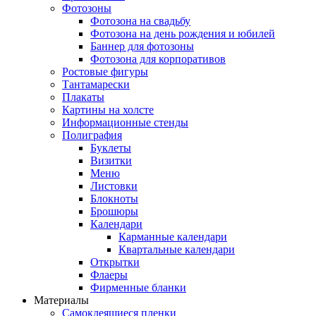
Фотозоны
Фотозона на свадьбу
Фотозона на день рождения и юбилей
Баннер для фотозоны
Фотозона для корпоративов
Ростовые фигуры
Тантамарески
Плакаты
Картины на холсте
Информационные стенды
Полиграфия
Буклеты
Визитки
Меню
Листовки
Блокноты
Брошюры
Календари
Карманные календари
Квартальные календари
Открытки
Флаеры
Фирменные бланки
Материалы
Самоклеящиеся пленки