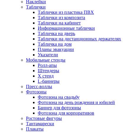
Наклейки
Таблички
Таблички из пластика ПВХ
Таблички из композита
Таблички на кабинет
Информационные таблички
Табличка на дверь
Таблички на дистанционных держателях
Табличка на дом
Планы эвакуации
Указатели
Мобильные стенды
Ролл-апы
Штендеры
Х стенд
L-баннеры
Пресс-воллы
Фотозоны
Фотозона на свадьбу
Фотозона на день рождения и юбилей
Баннер для фотозоны
Фотозона для корпоративов
Ростовые фигуры
Тантамарески
Плакаты