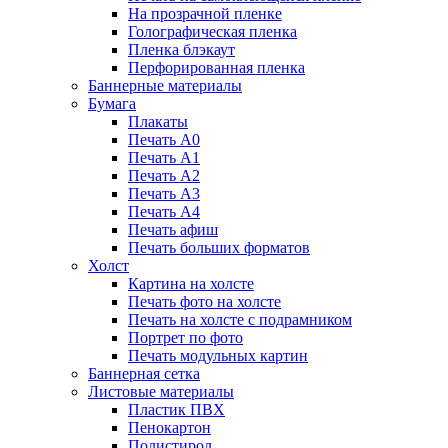
На прозрачной пленке
Голографическая пленка
Пленка блэкаут
Перфорированная пленка
Баннерные материалы
Бумага
Плакаты
Печать А0
Печать А1
Печать А2
Печать А3
Печать А4
Печать афиш
Печать больших форматов
Холст
Картина на холсте
Печать фото на холсте
Печать на холсте с подрамником
Портрет по фото
Печать модульных картин
Баннерная сетка
Листовые материалы
Пластик ПВХ
Пенокартон
Полистирол