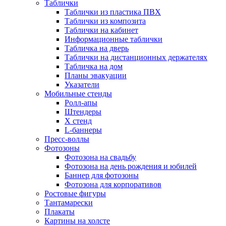
Таблички
Таблички из пластика ПВХ
Таблички из композита
Таблички на кабинет
Информационные таблички
Табличка на дверь
Таблички на дистанционных держателях
Табличка на дом
Планы эвакуации
Указатели
Мобильные стенды
Ролл-апы
Штендеры
Х стенд
L-баннеры
Пресс-воллы
Фотозоны
Фотозона на свадьбу
Фотозона на день рождения и юбилей
Баннер для фотозоны
Фотозона для корпоративов
Ростовые фигуры
Тантамарески
Плакаты
Картины на холсте