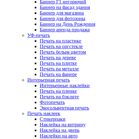
Баннер Г1 негорючий
Баннер на фасад здания
Баннер для магазина
Баннер для фотозоны
Баннер на День Рождения
Баннер аренда продажа
УФ-печать
Печать на пластике
Печать на оргстекле
Печать белым цветом
Печать на дереве
Печать на плитке
Печать на металле
Печать на фанере
Интерьерная печать
Интерьерные наклейки
Печать на пленке
Печать на бэклите
Фотопечать
Экосольвентная печать
Печать наклеек
Стикерпаки
Наклейка на витрину
Наклейка на дверь
Наклейки на авто