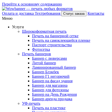
Перейти к основному содержанию
Оплата и доставка
Техтребования
Контакты
Статус заказа
Меню
Услуги
Широкоформатная печать
Печать на баннерной сетке
Печать на самоклеющейся пленке
Паспорт строительства
Фотосетка
Печать баннеров
Баннер с люверсами
Литой баннер
Ламинированный баннер
Баннер Блэкбек
Баннер Г1 негорючий
Баннер на фасад здания
Баннер для магазина
Баннер для фотозоны
Баннер на День Рождения
Баннер аренда продажа
УФ-печать
Печать на пластике