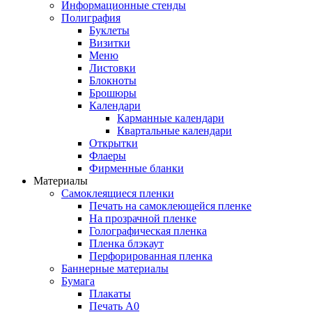
Информационные стенды
Полиграфия
Буклеты
Визитки
Меню
Листовки
Блокноты
Брошюры
Календари
Карманные календари
Квартальные календари
Открытки
Флаеры
Фирменные бланки
Материалы
Самоклеящиеся пленки
Печать на самоклеющейся пленке
На прозрачной пленке
Голографическая пленка
Пленка блэкаут
Перфорированная пленка
Баннерные материалы
Бумага
Плакаты
Печать А0