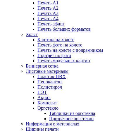
Печать А1
Печать А2
Печать А3
Печать А4
Печать афиш
Печать больших форматов
Холст
Картина на холсте
Печать фото на холсте
Печать на холсте с подрамником
Портрет по фото
Печать модульных картин
Баннерная сетка
Листовые материалы
Пластик ПВХ
Пенокартон
Полистирол
ПЭТ
Акрил
Композит
Оргстекло
Таблички из оргстекла
Прозрачное оргстекло
Информация о материалах
Ширины печати