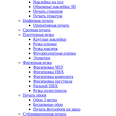
Наклейки на пол
Объемные наклейки 3D
Печать стикеров
Печать этикеток
Цифровая печать
Оперативная печать
Срочная печать
Плоттерная резка
Круглые наклейки
Резка пленки
Резка наклеек
Флуоресцентная пленка
Этикетки
Фрезерная резка
Фрезеровка ЧПУ
Фрезеровка ПВХ
Фрезеровка композита
Фрезеровка оргстекла
Раскрой ПВХ
Резка полистирола
Печать обоев
Обои 3 метра
Бесшовные обои
Печать фотообоев на заказ
Сублимационная печать