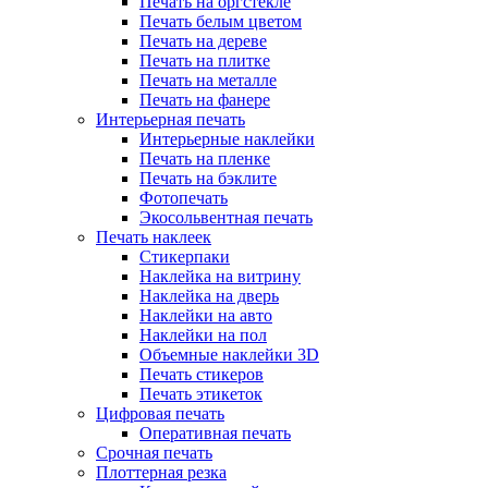
Печать на оргстекле
Печать белым цветом
Печать на дереве
Печать на плитке
Печать на металле
Печать на фанере
Интерьерная печать
Интерьерные наклейки
Печать на пленке
Печать на бэклите
Фотопечать
Экосольвентная печать
Печать наклеек
Стикерпаки
Наклейка на витрину
Наклейка на дверь
Наклейки на авто
Наклейки на пол
Объемные наклейки 3D
Печать стикеров
Печать этикеток
Цифровая печать
Оперативная печать
Срочная печать
Плоттерная резка