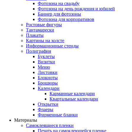
Фотозона на свадьбу
Фотозона на день рождения и юбилей
Баннер для фотозоны
Фотозона для корпоративов
Ростовые фигуры
Тантамарески
Плакаты
Картины на холсте
Информационные стенды
Полиграфия
Буклеты
Визитки
Меню
Листовки
Блокноты
Брошюры
Календари
Карманные календари
Квартальные календари
Открытки
Флаеры
Фирменные бланки
Материалы
Самоклеящиеся пленки
Печать на самоклеющейся пленке