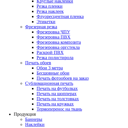
Круглые наклейки
Резка пленки
Резка наклеек
Флуоресцентная пленка
Этикетки
Фрезерная резка
Фрезеровка ЧПУ
Фрезеровка ПВХ
Фрезеровка композита
Фрезеровка оргстекла
Раскрой ПВХ
Резка полистирола
Печать обоев
Обои 3 метра
Бесшовные обои
Печать фотообоев на заказ
Сублимационная печать
Печать на футболках
Печать на шопперах
Печать на толстовках
Печать на кружках
Термоперенос на ткань
Продукция
Баннеры
Наклейки