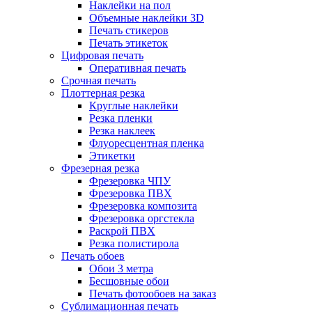
Наклейки на пол
Объемные наклейки 3D
Печать стикеров
Печать этикеток
Цифровая печать
Оперативная печать
Срочная печать
Плоттерная резка
Круглые наклейки
Резка пленки
Резка наклеек
Флуоресцентная пленка
Этикетки
Фрезерная резка
Фрезеровка ЧПУ
Фрезеровка ПВХ
Фрезеровка композита
Фрезеровка оргстекла
Раскрой ПВХ
Резка полистирола
Печать обоев
Обои 3 метра
Бесшовные обои
Печать фотообоев на заказ
Сублимационная печать