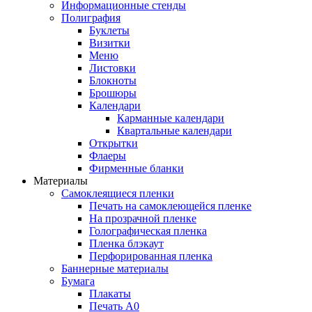
Информационные стенды
Полиграфия
Буклеты
Визитки
Меню
Листовки
Блокноты
Брошюры
Календари
Карманные календари
Квартальные календари
Открытки
Флаеры
Фирменные бланки
Материалы
Самоклеящиеся пленки
Печать на самоклеющейся пленке
На прозрачной пленке
Голографическая пленка
Пленка блэкаут
Перфорированная пленка
Баннерные материалы
Бумага
Плакаты
Печать А0