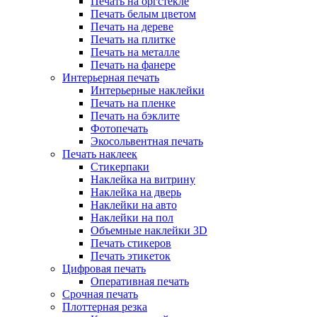
Печать на оргстекле
Печать белым цветом
Печать на дереве
Печать на плитке
Печать на металле
Печать на фанере
Интерьерная печать
Интерьерные наклейки
Печать на пленке
Печать на бэклите
Фотопечать
Экосольвентная печать
Печать наклеек
Стикерпаки
Наклейка на витрину
Наклейка на дверь
Наклейки на авто
Наклейки на пол
Объемные наклейки 3D
Печать стикеров
Печать этикеток
Цифровая печать
Оперативная печать
Срочная печать
Плоттерная резка