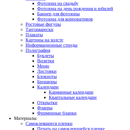
Фотозона на свадьбу
Фотозона на день рождения и юбилей
Баннер для фотозоны
Фотозона для корпоративов
Ростовые фигуры
Тантамарески
Плакаты
Картины на холсте
Информационные стенды
Полиграфия
Буклеты
Визитки
Меню
Листовки
Блокноты
Брошюры
Календари
Карманные календари
Квартальные календари
Открытки
Флаеры
Фирменные бланки
Материалы
Самоклеящиеся пленки
Печать на самоклеющейся пленке