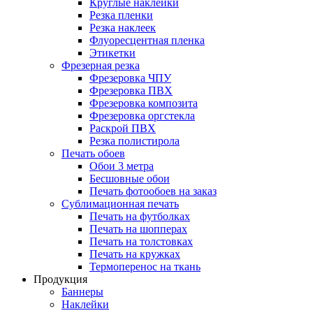
Круглые наклейки
Резка пленки
Резка наклеек
Флуоресцентная пленка
Этикетки
Фрезерная резка
Фрезеровка ЧПУ
Фрезеровка ПВХ
Фрезеровка композита
Фрезеровка оргстекла
Раскрой ПВХ
Резка полистирола
Печать обоев
Обои 3 метра
Бесшовные обои
Печать фотообоев на заказ
Сублимационная печать
Печать на футболках
Печать на шопперах
Печать на толстовках
Печать на кружках
Термоперенос на ткань
Продукция
Баннеры
Наклейки