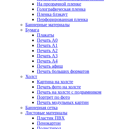
На прозрачной пленке
Голографическая пленка
Пленка блэкаут
Перфорированная пленка
Баннерные материалы
Бумага
Плакаты
Печать А0
Печать А1
Печать А2
Печать А3
Печать А4
Печать афиш
Печать больших форматов
Холст
Картина на холсте
Печать фото на холсте
Печать на холсте с подрамником
Портрет по фото
Печать модульных картин
Баннерная сетка
Листовые материалы
Пластик ПВХ
Пенокартон
Полистирол