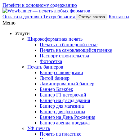
Перейти к основному содержанию
Оплата и доставка
Техтребования
Контакты
Статус заказа
Меню
Услуги
Широкоформатная печать
Печать на баннерной сетке
Печать на самоклеющейся пленке
Паспорт строительства
Фотосетка
Печать баннеров
Баннер с люверсами
Литой баннер
Ламинированный баннер
Баннер Блэкбек
Баннер Г1 негорючий
Баннер на фасад здания
Баннер для магазина
Баннер для фотозоны
Баннер на День Рождения
Баннер аренда продажа
УФ-печать
Печать на пластике