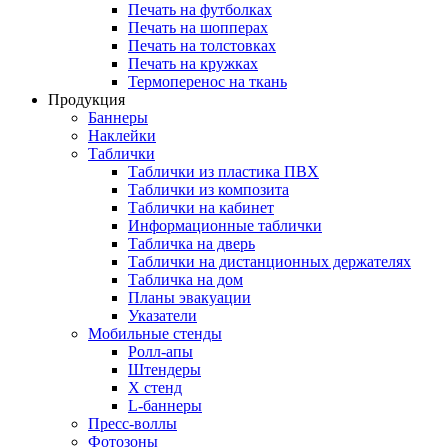
Печать на футболках
Печать на шопперах
Печать на толстовках
Печать на кружках
Термоперенос на ткань
Продукция
Баннеры
Наклейки
Таблички
Таблички из пластика ПВХ
Таблички из композита
Таблички на кабинет
Информационные таблички
Табличка на дверь
Таблички на дистанционных держателях
Табличка на дом
Планы эвакуации
Указатели
Мобильные стенды
Ролл-апы
Штендеры
Х стенд
L-баннеры
Пресс-воллы
Фотозоны