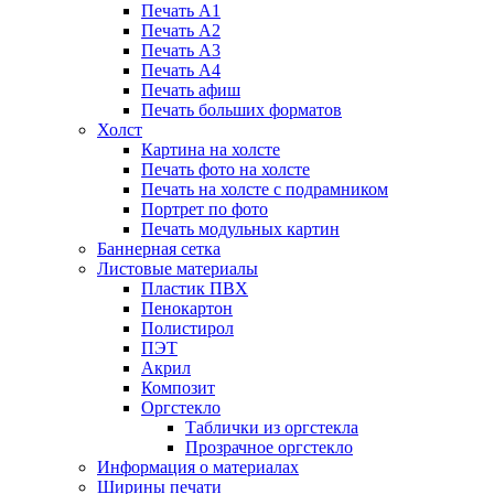
Печать А1
Печать А2
Печать А3
Печать А4
Печать афиш
Печать больших форматов
Холст
Картина на холсте
Печать фото на холсте
Печать на холсте с подрамником
Портрет по фото
Печать модульных картин
Баннерная сетка
Листовые материалы
Пластик ПВХ
Пенокартон
Полистирол
ПЭТ
Акрил
Композит
Оргстекло
Таблички из оргстекла
Прозрачное оргстекло
Информация о материалах
Ширины печати