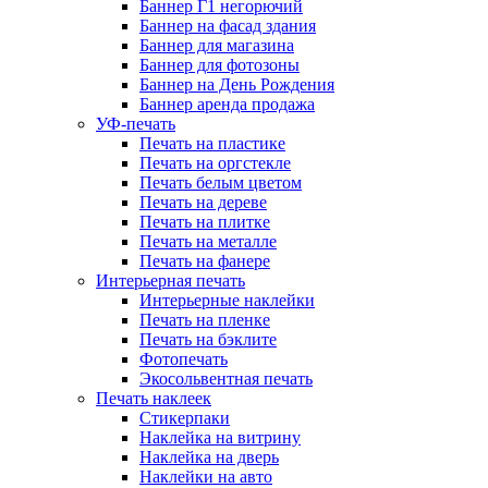
Баннер Г1 негорючий
Баннер на фасад здания
Баннер для магазина
Баннер для фотозоны
Баннер на День Рождения
Баннер аренда продажа
УФ-печать
Печать на пластике
Печать на оргстекле
Печать белым цветом
Печать на дереве
Печать на плитке
Печать на металле
Печать на фанере
Интерьерная печать
Интерьерные наклейки
Печать на пленке
Печать на бэклите
Фотопечать
Экосольвентная печать
Печать наклеек
Стикерпаки
Наклейка на витрину
Наклейка на дверь
Наклейки на авто