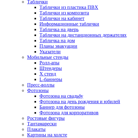
Таблички
Таблички из пластика ПВХ
Таблички из композита
Таблички на кабинет
Информационные таблички
Табличка на дверь
Таблички на дистанционных держателях
Табличка на дом
Планы эвакуации
Указатели
Мобильные стенды
Ролл-апы
Штендеры
Х стенд
L-баннеры
Пресс-воллы
Фотозоны
Фотозона на свадьбу
Фотозона на день рождения и юбилей
Баннер для фотозоны
Фотозона для корпоративов
Ростовые фигуры
Тантамарески
Плакаты
Картины на холсте