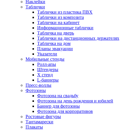
Наклейки
Таблички
Таблички из пластика ПВХ
Таблички из композита
Таблички на кабинет
Информационные таблички
Табличка на дверь
Таблички на дистанционных держателях
Табличка на дом
Планы эвакуации
Указатели
Мобильные стенды
Ролл-апы
Штендеры
Х стенд
L-баннеры
Пресс-воллы
Фотозоны
Фотозона на свадьбу
Фотозона на день рождения и юбилей
Баннер для фотозоны
Фотозона для корпоративов
Ростовые фигуры
Тантамарески
Плакаты