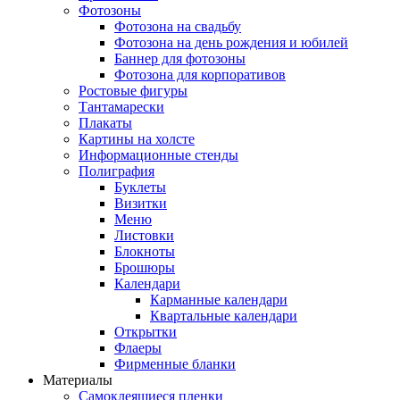
Фотозоны
Фотозона на свадьбу
Фотозона на день рождения и юбилей
Баннер для фотозоны
Фотозона для корпоративов
Ростовые фигуры
Тантамарески
Плакаты
Картины на холсте
Информационные стенды
Полиграфия
Буклеты
Визитки
Меню
Листовки
Блокноты
Брошюры
Календари
Карманные календари
Квартальные календари
Открытки
Флаеры
Фирменные бланки
Материалы
Самоклеящиеся пленки