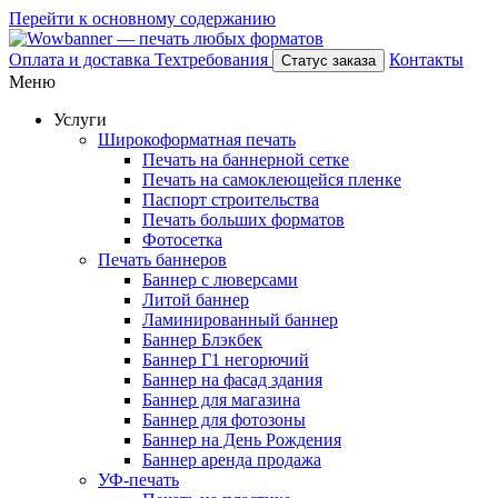
Перейти к основному содержанию
Оплата и доставка
Техтребования
Контакты
Статус заказа
Меню
Услуги
Широкоформатная печать
Печать на баннерной сетке
Печать на самоклеющейся пленке
Паспорт строительства
Печать больших форматов
Фотосетка
Печать баннеров
Баннер с люверсами
Литой баннер
Ламинированный баннер
Баннер Блэкбек
Баннер Г1 негорючий
Баннер на фасад здания
Баннер для магазина
Баннер для фотозоны
Баннер на День Рождения
Баннер аренда продажа
УФ-печать