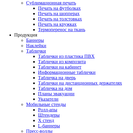
Сублимационная печать
Печать на футболках
Печать на шопперах
Печать на толстовках
Печать на кружках
Термоперенос на ткань
Продукция
Баннеры
Наклейки
Таблички
Таблички из пластика ПВХ
Таблички из композита
Таблички на кабинет
Информационные таблички
Табличка на дверь
Таблички на дистанционных держателях
Табличка на дом
Планы эвакуации
Указатели
Мобильные стенды
Ролл-апы
Штендеры
Х стенд
L-баннеры
Пресс-воллы