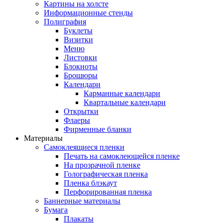
Картины на холсте
Информационные стенды
Полиграфия
Буклеты
Визитки
Меню
Листовки
Блокноты
Брошюры
Календари
Карманные календари
Квартальные календари
Открытки
Флаеры
Фирменные бланки
Материалы
Самоклеящиеся пленки
Печать на самоклеющейся пленке
На прозрачной пленке
Голографическая пленка
Пленка блэкаут
Перфорированная пленка
Баннерные материалы
Бумага
Плакаты