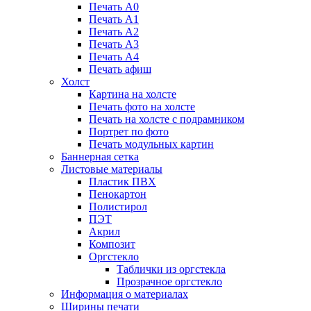
Печать А0
Печать А1
Печать А2
Печать А3
Печать А4
Печать афиш
Холст
Картина на холсте
Печать фото на холсте
Печать на холсте с подрамником
Портрет по фото
Печать модульных картин
Баннерная сетка
Листовые материалы
Пластик ПВХ
Пенокартон
Полистирол
ПЭТ
Акрил
Композит
Оргстекло
Таблички из оргстекла
Прозрачное оргстекло
Информация о материалах
Ширины печати