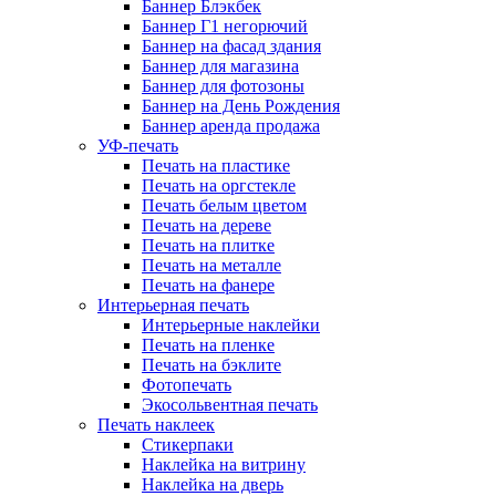
Баннер Блэкбек
Баннер Г1 негорючий
Баннер на фасад здания
Баннер для магазина
Баннер для фотозоны
Баннер на День Рождения
Баннер аренда продажа
УФ-печать
Печать на пластике
Печать на оргстекле
Печать белым цветом
Печать на дереве
Печать на плитке
Печать на металле
Печать на фанере
Интерьерная печать
Интерьерные наклейки
Печать на пленке
Печать на бэклите
Фотопечать
Экосольвентная печать
Печать наклеек
Стикерпаки
Наклейка на витрину
Наклейка на дверь