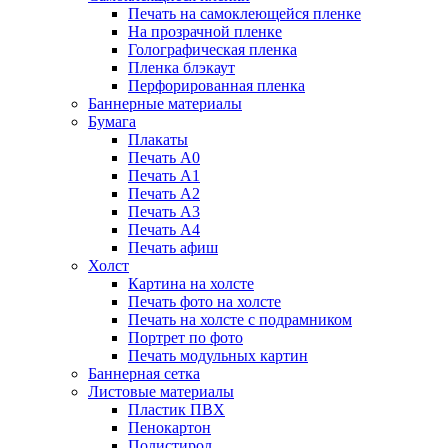
Печать на самоклеющейся пленке
На прозрачной пленке
Голографическая пленка
Пленка блэкаут
Перфорированная пленка
Баннерные материалы
Бумага
Плакаты
Печать А0
Печать А1
Печать А2
Печать А3
Печать А4
Печать афиш
Холст
Картина на холсте
Печать фото на холсте
Печать на холсте с подрамником
Портрет по фото
Печать модульных картин
Баннерная сетка
Листовые материалы
Пластик ПВХ
Пенокартон
Полистирол