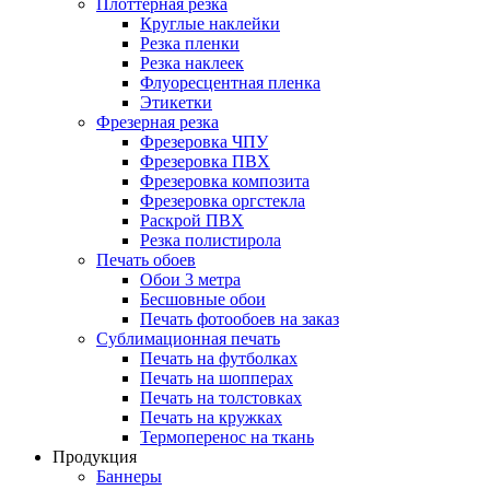
Плоттерная резка
Круглые наклейки
Резка пленки
Резка наклеек
Флуоресцентная пленка
Этикетки
Фрезерная резка
Фрезеровка ЧПУ
Фрезеровка ПВХ
Фрезеровка композита
Фрезеровка оргстекла
Раскрой ПВХ
Резка полистирола
Печать обоев
Обои 3 метра
Бесшовные обои
Печать фотообоев на заказ
Сублимационная печать
Печать на футболках
Печать на шопперах
Печать на толстовках
Печать на кружках
Термоперенос на ткань
Продукция
Баннеры