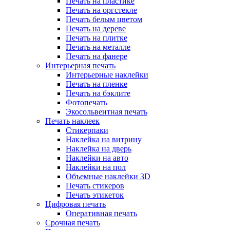
Печать на пластике
Печать на оргстекле
Печать белым цветом
Печать на дереве
Печать на плитке
Печать на металле
Печать на фанере
Интерьерная печать
Интерьерные наклейки
Печать на пленке
Печать на бэклите
Фотопечать
Экосольвентная печать
Печать наклеек
Стикерпаки
Наклейка на витрину
Наклейка на дверь
Наклейки на авто
Наклейки на пол
Объемные наклейки 3D
Печать стикеров
Печать этикеток
Цифровая печать
Оперативная печать
Срочная печать