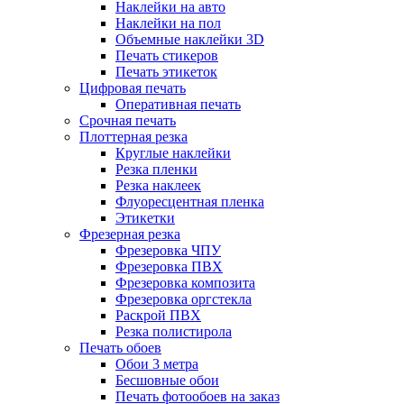
Наклейки на авто
Наклейки на пол
Объемные наклейки 3D
Печать стикеров
Печать этикеток
Цифровая печать
Оперативная печать
Срочная печать
Плоттерная резка
Круглые наклейки
Резка пленки
Резка наклеек
Флуоресцентная пленка
Этикетки
Фрезерная резка
Фрезеровка ЧПУ
Фрезеровка ПВХ
Фрезеровка композита
Фрезеровка оргстекла
Раскрой ПВХ
Резка полистирола
Печать обоев
Обои 3 метра
Бесшовные обои
Печать фотообоев на заказ