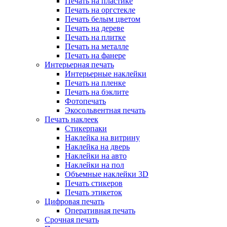
Печать на пластике
Печать на оргстекле
Печать белым цветом
Печать на дереве
Печать на плитке
Печать на металле
Печать на фанере
Интерьерная печать
Интерьерные наклейки
Печать на пленке
Печать на бэклите
Фотопечать
Экосольвентная печать
Печать наклеек
Стикерпаки
Наклейка на витрину
Наклейка на дверь
Наклейки на авто
Наклейки на пол
Объемные наклейки 3D
Печать стикеров
Печать этикеток
Цифровая печать
Оперативная печать
Срочная печать