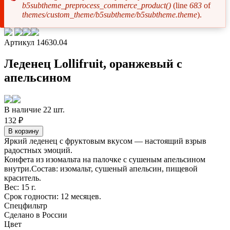
b5subtheme_preprocess_commerce_product()
(line
683
of
Сообщение
themes/custom_theme/b5subtheme/b5subtheme.theme
).
об
ошибке
Артикул 14630.04
Леденец Lollifruit, оранжевый с
апельсином
В наличие 22 шт.
132 ₽
Яркий леденец с фруктовым вкусом — настоящий взрыв
радостных эмоций.
Конфета из изомальта на палочке с сушеным апельсином
внутри.Состав: изомальт, сушеный апельсин, пищевой
краситель.
Вес: 15 г.
Срок годности: 12 месяцев.
Спецфильтр
Сделано в России
Цвет