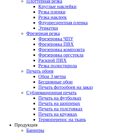
Плоттерная резка
Круглые наклейки
Резка пленки
Резка наклеек
Флуоресцентная пленка
Этикетки
Фрезерная резка
Фрезеровка ЧПУ
Фрезеровка ПВХ
Фрезеровка композита
Фрезеровка оргстекла
Раскрой ПВХ
Резка полистирола
Печать обоев
Обои 3 метра
Бесшовные обои
Печать фотообоев на заказ
Сублимационная печать
Печать на футболках
Печать на шопперах
Печать на толстовках
Печать на кружках
Термоперенос на ткань
Продукция
Баннеры