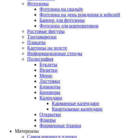
Фотозоны
Фотозона на свадьбу
Фотозона на день рождения и юбилей
Баннер для фотозоны
Фотозона для корпоративов
Ростовые фигуры
Тантамарески
Плакаты
Картины на холсте
Информационные стенды
Полиграфия
Буклеты
Визитки
Меню
Листовки
Блокноты
Брошюры
Календари
Карманные календари
Квартальные календари
Открытки
Флаеры
Фирменные бланки
Материалы
Самоклеящиеся пленки