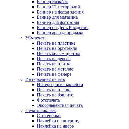
Баннер Блэкбек
Баннер Г1 негорючий
Баннер на фасад здания
Баннер для магазина
Баннер для фотозоны
Баннер на День Рождения
Баннер аренда продажа
УФ-печать
Печать на пластике
Печать на оргстекле
Печать белым цветом
Печать на дереве
Печать на плитке
Печать на металле
Печать на фанере
Интерьерная печать
Интерьерные наклейки
Печать на пленке
Печать на бэклите
Фотопечать
Экосольвентная печать
Печать наклеек
Стикерпаки
Наклейка на витрину
Наклейка на дверь