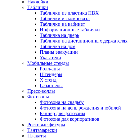
Наклейки
Таблички
Таблички из пластика ПВХ
Таблички из композита
Таблички на кабинет
Информационные таблички
Табличка на дверь
Таблички на дистанционных держателях
Табличка на дом
Планы эвакуации
Указатели
Мобильные стенды
Ролл-апы
Штендеры
Х стенд
L-баннеры
Пресс-воллы
Фотозоны
Фотозона на свадьбу
Фотозона на день рождения и юбилей
Баннер для фотозоны
Фотозона для корпоративов
Ростовые фигуры
Тантамарески
Плакаты