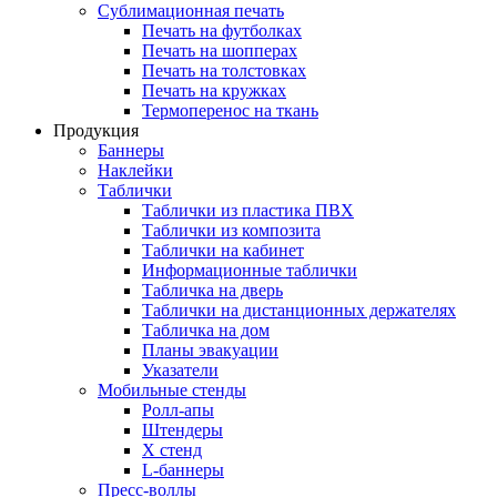
Сублимационная печать
Печать на футболках
Печать на шопперах
Печать на толстовках
Печать на кружках
Термоперенос на ткань
Продукция
Баннеры
Наклейки
Таблички
Таблички из пластика ПВХ
Таблички из композита
Таблички на кабинет
Информационные таблички
Табличка на дверь
Таблички на дистанционных держателях
Табличка на дом
Планы эвакуации
Указатели
Мобильные стенды
Ролл-апы
Штендеры
Х стенд
L-баннеры
Пресс-воллы