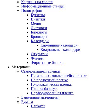
Картины на холсте
Информационные стенды
Полиграфия
Буклеты
Визитки
Меню
Листовки
Блокноты
Брошюры
Календари
Карманные календари
Квартальные календари
Открытки
Флаеры
Фирменные бланки
Материалы
Самоклеящиеся пленки
Печать на самоклеющейся пленке
На прозрачной пленке
Голографическая пленка
Пленка блэкаут
Перфорированная пленка
Баннерные материалы
Бумага
Плакаты