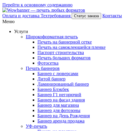
Перейти к основному содержанию
Оплата и доставка
Техтребования
Контакты
Статус заказа
Меню
Услуги
Широкоформатная печать
Печать на баннерной сетке
Печать на самоклеющейся пленке
Паспорт строительства
Печать больших форматов
Фотосетка
Печать баннеров
Баннер с люверсами
Литой баннер
Ламинированный баннер
Баннер Блэкбек
Баннер Г1 негорючий
Баннер на фасад здания
Баннер для магазина
Баннер для фотозоны
Баннер на День Рождения
Баннер аренда продажа
УФ-печать