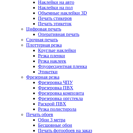
Наклейки на авто
Наклейки на пол
Объемные наклейки 3D
Печать стикеров
Печать этикеток
Цифровая печать
Оперативная печать
Срочная печать
Плоттерная резка
Круглые наклейки
Резка пленки
Резка наклеек
Флуоресцентная пленка
Этикетки
Фрезерная резка
Фрезеровка ЧПУ
Фрезеровка ПВХ
Фрезеровка композита
Фрезеровка оргстекла
Раскрой ПВХ
Резка полистирола
Печать обоев
Обои 3 метра
Бесшовные обои
Печать фотообоев на заказ