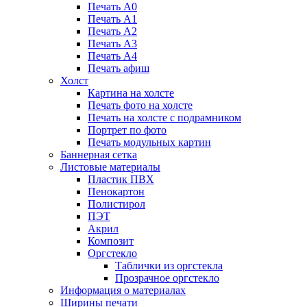
Печать А0
Печать А1
Печать А2
Печать А3
Печать А4
Печать афиш
Холст
Картина на холсте
Печать фото на холсте
Печать на холсте с подрамником
Портрет по фото
Печать модульных картин
Баннерная сетка
Листовые материалы
Пластик ПВХ
Пенокартон
Полистирол
ПЭТ
Акрил
Композит
Оргстекло
Таблички из оргстекла
Прозрачное оргстекло
Информация о материалах
Ширины печати