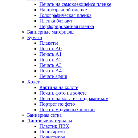
Печать на самоклеющейся пленке
На прозрачной пленке
Голографическая пленка
Пленка блэкаут
Перфорированная пленка
Баннерные материалы
Бумага
Плакаты
Печать А0
Печать А1
Печать А2
Печать А3
Печать А4
Печать афиш
Холст
Картина на холсте
Печать фото на холсте
Печать на холсте с подрамником
Портрет по фото
Печать модульных картин
Баннерная сетка
Листовые материалы
Пластик ПВХ
Пенокартон
Полистирол