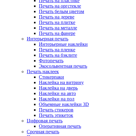
Печать на пластике
Печать на оргстекле
Печать белым цветом
Печать на дереве
Печать на плитке
Печать на металле
Печать на фанере
Интерьерная печать
Интерьерные наклейки
Печать на пленке
Печать на бэклите
Фотопечать
Экосольвентная печать
Печать наклеек
Стикерпаки
Наклейка на витрину
Наклейка на дверь
Наклейки на авто
Наклейки на пол
Объемные наклейки 3D
Печать стикеров
Печать этикеток
Цифровая печать
Оперативная печать
Срочная печать