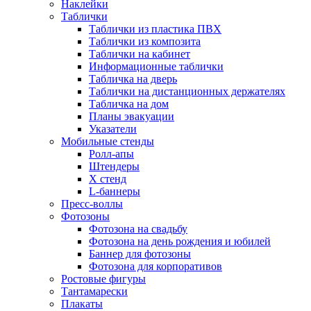
Наклейки
Таблички
Таблички из пластика ПВХ
Таблички из композита
Таблички на кабинет
Информационные таблички
Табличка на дверь
Таблички на дистанционных держателях
Табличка на дом
Планы эвакуации
Указатели
Мобильные стенды
Ролл-апы
Штендеры
Х стенд
L-баннеры
Пресс-воллы
Фотозоны
Фотозона на свадьбу
Фотозона на день рождения и юбилей
Баннер для фотозоны
Фотозона для корпоративов
Ростовые фигуры
Тантамарески
Плакаты