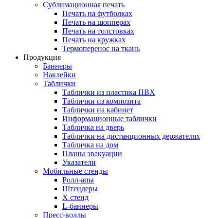
Сублимационная печать
Печать на футболках
Печать на шопперах
Печать на толстовках
Печать на кружках
Термоперенос на ткань
Продукция
Баннеры
Наклейки
Таблички
Таблички из пластика ПВХ
Таблички из композита
Таблички на кабинет
Информационные таблички
Табличка на дверь
Таблички на дистанционных держателях
Табличка на дом
Планы эвакуации
Указатели
Мобильные стенды
Ролл-апы
Штендеры
Х стенд
L-баннеры
Пресс-воллы