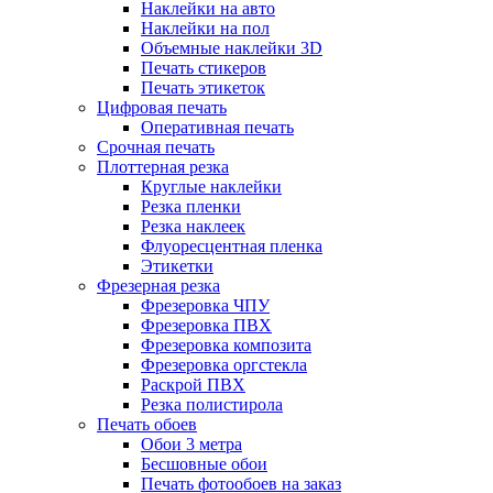
Наклейки на авто
Наклейки на пол
Объемные наклейки 3D
Печать стикеров
Печать этикеток
Цифровая печать
Оперативная печать
Срочная печать
Плоттерная резка
Круглые наклейки
Резка пленки
Резка наклеек
Флуоресцентная пленка
Этикетки
Фрезерная резка
Фрезеровка ЧПУ
Фрезеровка ПВХ
Фрезеровка композита
Фрезеровка оргстекла
Раскрой ПВХ
Резка полистирола
Печать обоев
Обои 3 метра
Бесшовные обои
Печать фотообоев на заказ