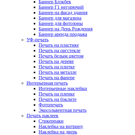
Баннер Блэкбек
Баннер Г1 негорючий
Баннер на фасад здания
Баннер для магазина
Баннер для фотозоны
Баннер на День Рождения
Баннер аренда продажа
УФ-печать
Печать на пластике
Печать на оргстекле
Печать белым цветом
Печать на дереве
Печать на плитке
Печать на металле
Печать на фанере
Интерьерная печать
Интерьерные наклейки
Печать на пленке
Печать на бэклите
Фотопечать
Экосольвентная печать
Печать наклеек
Стикерпаки
Наклейка на витрину
Наклейка на дверь