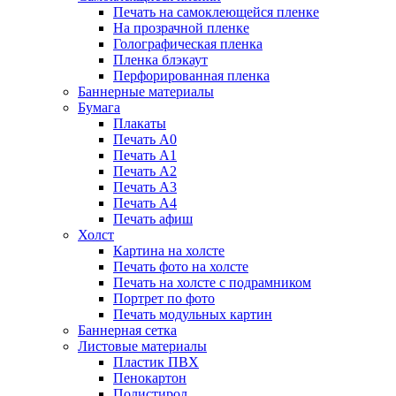
Печать на самоклеющейся пленке
На прозрачной пленке
Голографическая пленка
Пленка блэкаут
Перфорированная пленка
Баннерные материалы
Бумага
Плакаты
Печать А0
Печать А1
Печать А2
Печать А3
Печать А4
Печать афиш
Холст
Картина на холсте
Печать фото на холсте
Печать на холсте с подрамником
Портрет по фото
Печать модульных картин
Баннерная сетка
Листовые материалы
Пластик ПВХ
Пенокартон
Полистирол