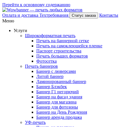
Перейти к основному содержанию
Оплата и доставка
Техтребования
Контакты
Статус заказа
Меню
Услуги
Широкоформатная печать
Печать на баннерной сетке
Печать на самоклеющейся пленке
Паспорт строительства
Печать больших форматов
Фотосетка
Печать баннеров
Баннер с люверсами
Литой баннер
Ламинированный баннер
Баннер Блэкбек
Баннер Г1 негорючий
Баннер на фасад здания
Баннер для магазина
Баннер для фотозоны
Баннер на День Рождения
Баннер аренда продажа
УФ-печать