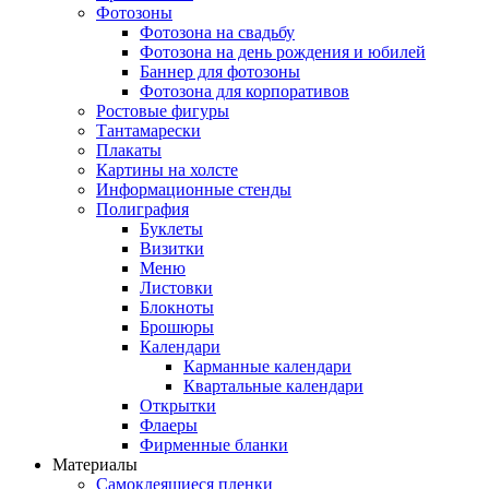
Фотозоны
Фотозона на свадьбу
Фотозона на день рождения и юбилей
Баннер для фотозоны
Фотозона для корпоративов
Ростовые фигуры
Тантамарески
Плакаты
Картины на холсте
Информационные стенды
Полиграфия
Буклеты
Визитки
Меню
Листовки
Блокноты
Брошюры
Календари
Карманные календари
Квартальные календари
Открытки
Флаеры
Фирменные бланки
Материалы
Самоклеящиеся пленки