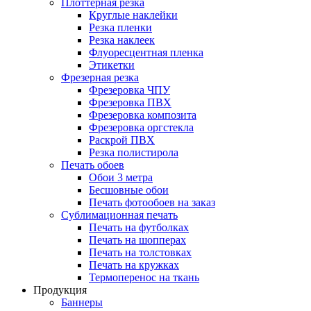
Плоттерная резка
Круглые наклейки
Резка пленки
Резка наклеек
Флуоресцентная пленка
Этикетки
Фрезерная резка
Фрезеровка ЧПУ
Фрезеровка ПВХ
Фрезеровка композита
Фрезеровка оргстекла
Раскрой ПВХ
Резка полистирола
Печать обоев
Обои 3 метра
Бесшовные обои
Печать фотообоев на заказ
Сублимационная печать
Печать на футболках
Печать на шопперах
Печать на толстовках
Печать на кружках
Термоперенос на ткань
Продукция
Баннеры