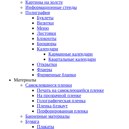
Картины на холсте
Информационные стенды
Полиграфия
Буклеты
Визитки
Меню
Листовки
Блокноты
Брошюры
Календари
Карманные календари
Квартальные календари
Открытки
Флаеры
Фирменные бланки
Материалы
Самоклеящиеся пленки
Печать на самоклеющейся пленке
На прозрачной пленке
Голографическая пленка
Пленка блэкаут
Перфорированная пленка
Баннерные материалы
Бумага
Плакаты