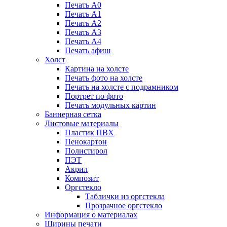
Печать А0
Печать А1
Печать А2
Печать А3
Печать А4
Печать афиш
Холст
Картина на холсте
Печать фото на холсте
Печать на холсте с подрамником
Портрет по фото
Печать модульных картин
Баннерная сетка
Листовые материалы
Пластик ПВХ
Пенокартон
Полистирол
ПЭТ
Акрил
Композит
Оргстекло
Таблички из оргстекла
Прозрачное оргстекло
Информация о материалах
Ширины печати