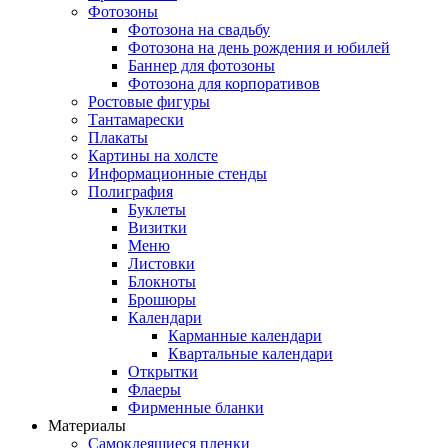
Фотозоны
Фотозона на свадьбу
Фотозона на день рождения и юбилей
Баннер для фотозоны
Фотозона для корпоративов
Ростовые фигуры
Тантамарески
Плакаты
Картины на холсте
Информационные стенды
Полиграфия
Буклеты
Визитки
Меню
Листовки
Блокноты
Брошюры
Календари
Карманные календари
Квартальные календари
Открытки
Флаеры
Фирменные бланки
Материалы
Самоклеящиеся пленки