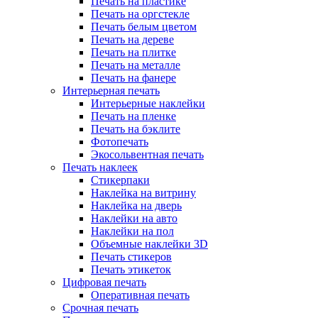
Печать на пластике
Печать на оргстекле
Печать белым цветом
Печать на дереве
Печать на плитке
Печать на металле
Печать на фанере
Интерьерная печать
Интерьерные наклейки
Печать на пленке
Печать на бэклите
Фотопечать
Экосольвентная печать
Печать наклеек
Стикерпаки
Наклейка на витрину
Наклейка на дверь
Наклейки на авто
Наклейки на пол
Объемные наклейки 3D
Печать стикеров
Печать этикеток
Цифровая печать
Оперативная печать
Срочная печать