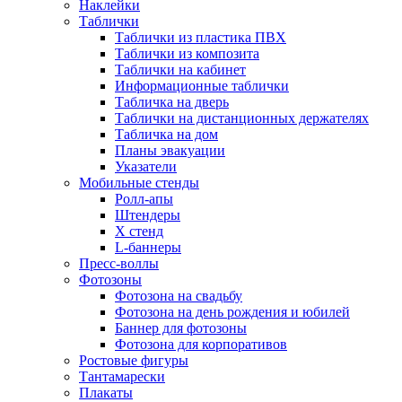
Наклейки
Таблички
Таблички из пластика ПВХ
Таблички из композита
Таблички на кабинет
Информационные таблички
Табличка на дверь
Таблички на дистанционных держателях
Табличка на дом
Планы эвакуации
Указатели
Мобильные стенды
Ролл-апы
Штендеры
Х стенд
L-баннеры
Пресс-воллы
Фотозоны
Фотозона на свадьбу
Фотозона на день рождения и юбилей
Баннер для фотозоны
Фотозона для корпоративов
Ростовые фигуры
Тантамарески
Плакаты