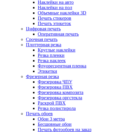
Наклейки на авто
Наклейки на пол
Объемные наклейки 3D
Печать стикеров
Печать этикеток
Цифровая печать
Оперативная печать
Срочная печать
Плоттерная резка
Круглые наклейки
Резка пленки
Резка наклеек
Флуоресцентная пленка
Этикетки
Фрезерная резка
Фрезеровка ЧПУ
Фрезеровка ПВХ
Фрезеровка композита
Фрезеровка оргстекла
Раскрой ПВХ
Резка полистирола
Печать обоев
Обои 3 метра
Бесшовные обои
Печать фотообоев на заказ