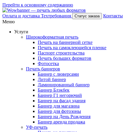
Перейти к основному содержанию
Оплата и доставка
Техтребования
Контакты
Статус заказа
Меню
Услуги
Широкоформатная печать
Печать на баннерной сетке
Печать на самоклеющейся пленке
Паспорт строительства
Печать больших форматов
Фотосетка
Печать баннеров
Баннер с люверсами
Литой баннер
Ламинированный баннер
Баннер Блэкбек
Баннер Г1 негорючий
Баннер на фасад здания
Баннер для магазина
Баннер для фотозоны
Баннер на День Рождения
Баннер аренда продажа
УФ-печать