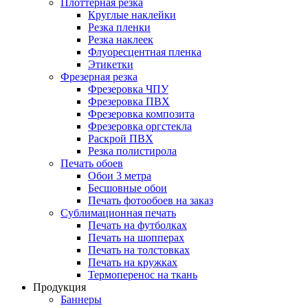
Плоттерная резка
Круглые наклейки
Резка пленки
Резка наклеек
Флуоресцентная пленка
Этикетки
Фрезерная резка
Фрезеровка ЧПУ
Фрезеровка ПВХ
Фрезеровка композита
Фрезеровка оргстекла
Раскрой ПВХ
Резка полистирола
Печать обоев
Обои 3 метра
Бесшовные обои
Печать фотообоев на заказ
Сублимационная печать
Печать на футболках
Печать на шопперах
Печать на толстовках
Печать на кружках
Термоперенос на ткань
Продукция
Баннеры