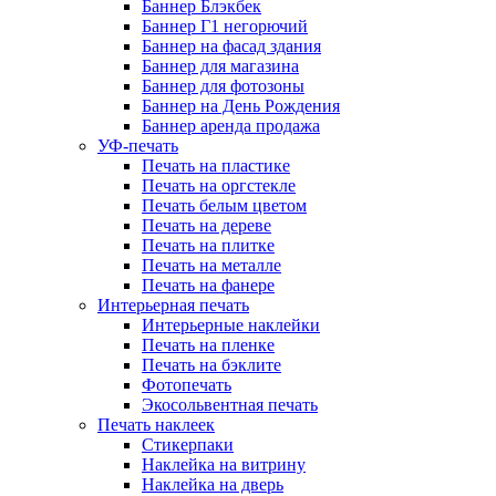
Баннер Блэкбек
Баннер Г1 негорючий
Баннер на фасад здания
Баннер для магазина
Баннер для фотозоны
Баннер на День Рождения
Баннер аренда продажа
УФ-печать
Печать на пластике
Печать на оргстекле
Печать белым цветом
Печать на дереве
Печать на плитке
Печать на металле
Печать на фанере
Интерьерная печать
Интерьерные наклейки
Печать на пленке
Печать на бэклите
Фотопечать
Экосольвентная печать
Печать наклеек
Стикерпаки
Наклейка на витрину
Наклейка на дверь