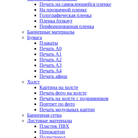
Печать на самоклеющейся пленке
На прозрачной пленке
Голографическая пленка
Пленка блэкаут
Перфорированная пленка
Баннерные материалы
Бумага
Плакаты
Печать А0
Печать А1
Печать А2
Печать А3
Печать А4
Печать афиш
Холст
Картина на холсте
Печать фото на холсте
Печать на холсте с подрамником
Портрет по фото
Печать модульных картин
Баннерная сетка
Листовые материалы
Пластик ПВХ
Пенокартон
Полистирол