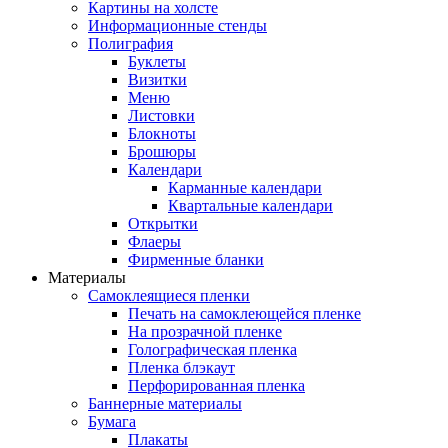
Картины на холсте
Информационные стенды
Полиграфия
Буклеты
Визитки
Меню
Листовки
Блокноты
Брошюры
Календари
Карманные календари
Квартальные календари
Открытки
Флаеры
Фирменные бланки
Материалы
Самоклеящиеся пленки
Печать на самоклеющейся пленке
На прозрачной пленке
Голографическая пленка
Пленка блэкаут
Перфорированная пленка
Баннерные материалы
Бумага
Плакаты