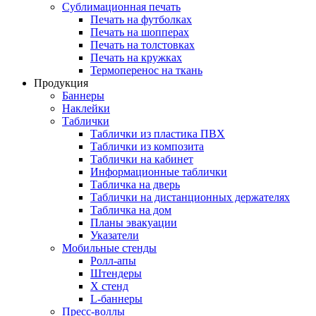
Сублимационная печать
Печать на футболках
Печать на шопперах
Печать на толстовках
Печать на кружках
Термоперенос на ткань
Продукция
Баннеры
Наклейки
Таблички
Таблички из пластика ПВХ
Таблички из композита
Таблички на кабинет
Информационные таблички
Табличка на дверь
Таблички на дистанционных держателях
Табличка на дом
Планы эвакуации
Указатели
Мобильные стенды
Ролл-апы
Штендеры
Х стенд
L-баннеры
Пресс-воллы