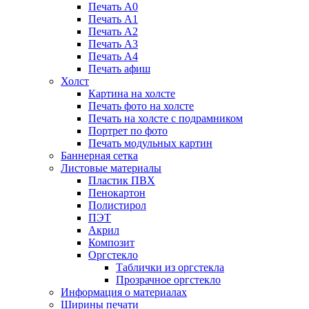
Печать А0
Печать А1
Печать А2
Печать А3
Печать А4
Печать афиш
Холст
Картина на холсте
Печать фото на холсте
Печать на холсте с подрамником
Портрет по фото
Печать модульных картин
Баннерная сетка
Листовые материалы
Пластик ПВХ
Пенокартон
Полистирол
ПЭТ
Акрил
Композит
Оргстекло
Таблички из оргстекла
Прозрачное оргстекло
Информация о материалах
Ширины печати