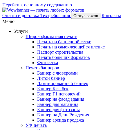
Перейти к основному содержанию
Оплата и доставка
Техтребования
Контакты
Статус заказа
Меню
Услуги
Широкоформатная печать
Печать на баннерной сетке
Печать на самоклеющейся пленке
Паспорт строительства
Печать больших форматов
Фотосетка
Печать баннеров
Баннер с люверсами
Литой баннер
Ламинированный баннер
Баннер Блэкбек
Баннер Г1 негорючий
Баннер на фасад здания
Баннер для магазина
Баннер для фотозоны
Баннер на День Рождения
Баннер аренда продажа
УФ-печать