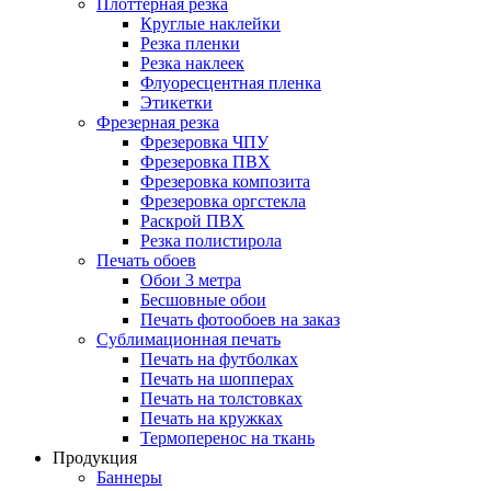
Плоттерная резка
Круглые наклейки
Резка пленки
Резка наклеек
Флуоресцентная пленка
Этикетки
Фрезерная резка
Фрезеровка ЧПУ
Фрезеровка ПВХ
Фрезеровка композита
Фрезеровка оргстекла
Раскрой ПВХ
Резка полистирола
Печать обоев
Обои 3 метра
Бесшовные обои
Печать фотообоев на заказ
Сублимационная печать
Печать на футболках
Печать на шопперах
Печать на толстовках
Печать на кружках
Термоперенос на ткань
Продукция
Баннеры