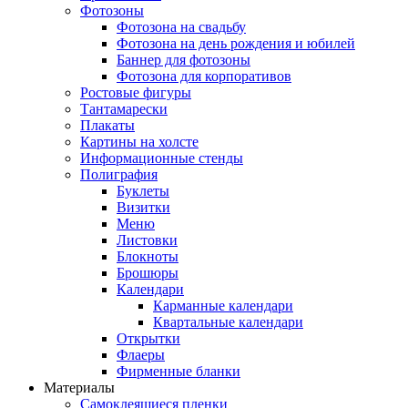
Фотозоны
Фотозона на свадьбу
Фотозона на день рождения и юбилей
Баннер для фотозоны
Фотозона для корпоративов
Ростовые фигуры
Тантамарески
Плакаты
Картины на холсте
Информационные стенды
Полиграфия
Буклеты
Визитки
Меню
Листовки
Блокноты
Брошюры
Календари
Карманные календари
Квартальные календари
Открытки
Флаеры
Фирменные бланки
Материалы
Самоклеящиеся пленки