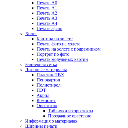
Печать А0
Печать А1
Печать А2
Печать А3
Печать А4
Печать афиш
Холст
Картина на холсте
Печать фото на холсте
Печать на холсте с подрамником
Портрет по фото
Печать модульных картин
Баннерная сетка
Листовые материалы
Пластик ПВХ
Пенокартон
Полистирол
ПЭТ
Акрил
Композит
Оргстекло
Таблички из оргстекла
Прозрачное оргстекло
Информация о материалах
Ширины печати