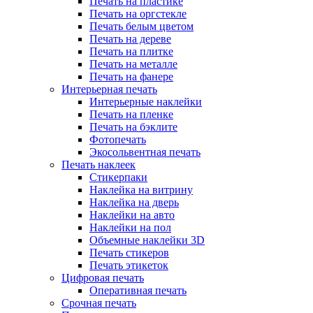
Печать на пластике
Печать на оргстекле
Печать белым цветом
Печать на дереве
Печать на плитке
Печать на металле
Печать на фанере
Интерьерная печать
Интерьерные наклейки
Печать на пленке
Печать на бэклите
Фотопечать
Экосольвентная печать
Печать наклеек
Стикерпаки
Наклейка на витрину
Наклейка на дверь
Наклейки на авто
Наклейки на пол
Объемные наклейки 3D
Печать стикеров
Печать этикеток
Цифровая печать
Оперативная печать
Срочная печать