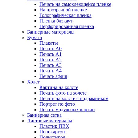
Печать на самоклеющейся пленке
На прозрачной пленке
Голографическая пленка
Пленка блэкаут
Перфорированная пленка
Баннерные материалы
Бумага
Плакаты
Печать А0
Печать А1
Печать А2
Печать А3
Печать А4
Печать афиш
Холст
Картина на холсте
Печать фото на холсте
Печать на холсте с подрамником
Портрет по фото
Печать модульных картин
Баннерная сетка
Листовые материалы
Пластик ПВХ
Пенокартон
Полистирол