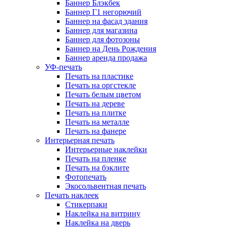
Баннер Блэкбек
Баннер Г1 негорючий
Баннер на фасад здания
Баннер для магазина
Баннер для фотозоны
Баннер на День Рождения
Баннер аренда продажа
УФ-печать
Печать на пластике
Печать на оргстекле
Печать белым цветом
Печать на дереве
Печать на плитке
Печать на металле
Печать на фанере
Интерьерная печать
Интерьерные наклейки
Печать на пленке
Печать на бэклите
Фотопечать
Экосольвентная печать
Печать наклеек
Стикерпаки
Наклейка на витрину
Наклейка на дверь