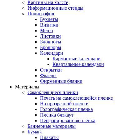
Картины на холсте
Информационные стенды
Полиграфия
Буклеты
Визитки
Меню
Листовки
Блокноты
Брошюры
Календари
Карманные календари
Квартальные календари
Открытки
Флаеры
Фирменные бланки
Материалы
Самоклеящиеся пленки
Печать на самоклеющейся пленке
На прозрачной пленке
Голографическая пленка
Пленка блэкаут
Перфорированная пленка
Баннерные материалы
Бумага
Плакаты