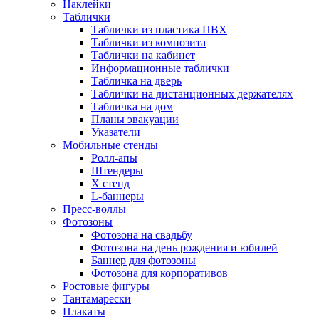
Наклейки
Таблички
Таблички из пластика ПВХ
Таблички из композита
Таблички на кабинет
Информационные таблички
Табличка на дверь
Таблички на дистанционных держателях
Табличка на дом
Планы эвакуации
Указатели
Мобильные стенды
Ролл-апы
Штендеры
Х стенд
L-баннеры
Пресс-воллы
Фотозоны
Фотозона на свадьбу
Фотозона на день рождения и юбилей
Баннер для фотозоны
Фотозона для корпоративов
Ростовые фигуры
Тантамарески
Плакаты