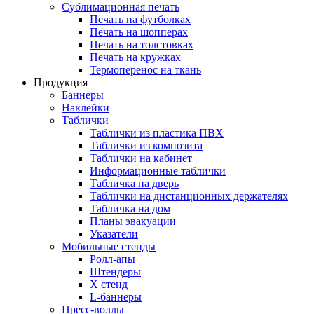
Сублимационная печать
Печать на футболках
Печать на шопперах
Печать на толстовках
Печать на кружках
Термоперенос на ткань
Продукция
Баннеры
Наклейки
Таблички
Таблички из пластика ПВХ
Таблички из композита
Таблички на кабинет
Информационные таблички
Табличка на дверь
Таблички на дистанционных держателях
Табличка на дом
Планы эвакуации
Указатели
Мобильные стенды
Ролл-апы
Штендеры
Х стенд
L-баннеры
Пресс-воллы