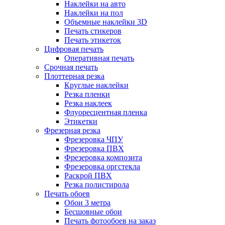
Наклейки на авто
Наклейки на пол
Объемные наклейки 3D
Печать стикеров
Печать этикеток
Цифровая печать
Оперативная печать
Срочная печать
Плоттерная резка
Круглые наклейки
Резка пленки
Резка наклеек
Флуоресцентная пленка
Этикетки
Фрезерная резка
Фрезеровка ЧПУ
Фрезеровка ПВХ
Фрезеровка композита
Фрезеровка оргстекла
Раскрой ПВХ
Резка полистирола
Печать обоев
Обои 3 метра
Бесшовные обои
Печать фотообоев на заказ