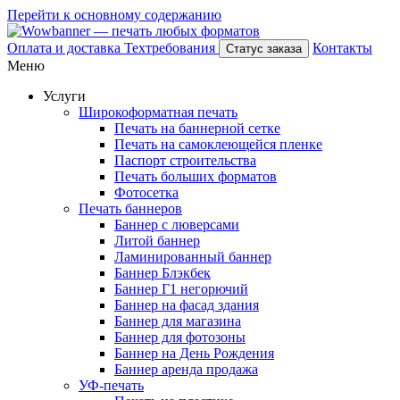
Перейти к основному содержанию
Оплата и доставка
Техтребования
Контакты
Статус заказа
Меню
Услуги
Широкоформатная печать
Печать на баннерной сетке
Печать на самоклеющейся пленке
Паспорт строительства
Печать больших форматов
Фотосетка
Печать баннеров
Баннер с люверсами
Литой баннер
Ламинированный баннер
Баннер Блэкбек
Баннер Г1 негорючий
Баннер на фасад здания
Баннер для магазина
Баннер для фотозоны
Баннер на День Рождения
Баннер аренда продажа
УФ-печать