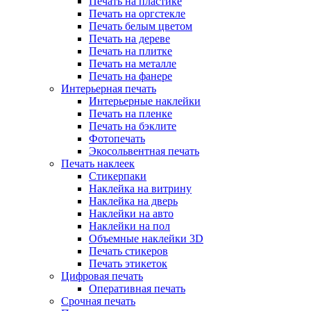
Печать на пластике
Печать на оргстекле
Печать белым цветом
Печать на дереве
Печать на плитке
Печать на металле
Печать на фанере
Интерьерная печать
Интерьерные наклейки
Печать на пленке
Печать на бэклите
Фотопечать
Экосольвентная печать
Печать наклеек
Стикерпаки
Наклейка на витрину
Наклейка на дверь
Наклейки на авто
Наклейки на пол
Объемные наклейки 3D
Печать стикеров
Печать этикеток
Цифровая печать
Оперативная печать
Срочная печать