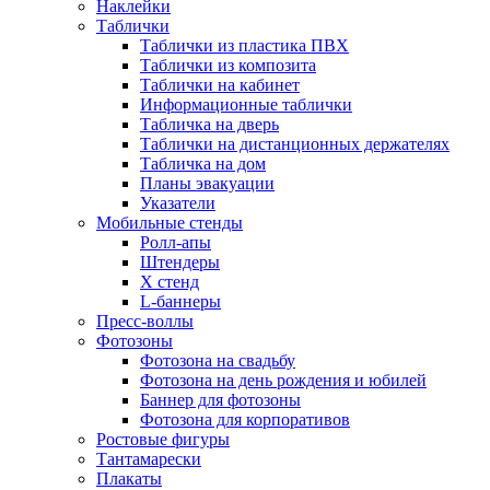
Наклейки
Таблички
Таблички из пластика ПВХ
Таблички из композита
Таблички на кабинет
Информационные таблички
Табличка на дверь
Таблички на дистанционных держателях
Табличка на дом
Планы эвакуации
Указатели
Мобильные стенды
Ролл-апы
Штендеры
Х стенд
L-баннеры
Пресс-воллы
Фотозоны
Фотозона на свадьбу
Фотозона на день рождения и юбилей
Баннер для фотозоны
Фотозона для корпоративов
Ростовые фигуры
Тантамарески
Плакаты