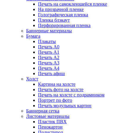
Печать на самоклеющейся пленке
На прозрачной пленке
Голографическая пленка
Пленка блэкаут
Перфорированная пленка
Баннерные материалы
Бумага
Плакаты
Печать А0
Печать А1
Печать А2
Печать А3
Печать А4
Печать афиш
Холст
Картина на холсте
Печать фото на холсте
Печать на холсте с подрамником
Портрет по фото
Печать модульных картин
Баннерная сетка
Листовые материалы
Пластик ПВХ
Пенокартон
Полистирол