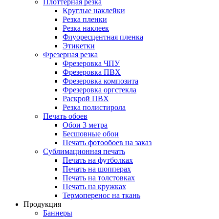
Плоттерная резка
Круглые наклейки
Резка пленки
Резка наклеек
Флуоресцентная пленка
Этикетки
Фрезерная резка
Фрезеровка ЧПУ
Фрезеровка ПВХ
Фрезеровка композита
Фрезеровка оргстекла
Раскрой ПВХ
Резка полистирола
Печать обоев
Обои 3 метра
Бесшовные обои
Печать фотообоев на заказ
Сублимационная печать
Печать на футболках
Печать на шопперах
Печать на толстовках
Печать на кружках
Термоперенос на ткань
Продукция
Баннеры