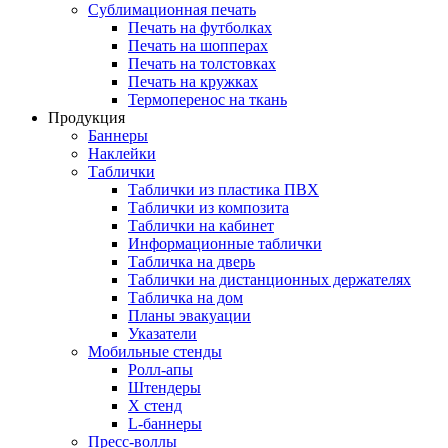
Сублимационная печать
Печать на футболках
Печать на шопперах
Печать на толстовках
Печать на кружках
Термоперенос на ткань
Продукция
Баннеры
Наклейки
Таблички
Таблички из пластика ПВХ
Таблички из композита
Таблички на кабинет
Информационные таблички
Табличка на дверь
Таблички на дистанционных держателях
Табличка на дом
Планы эвакуации
Указатели
Мобильные стенды
Ролл-апы
Штендеры
Х стенд
L-баннеры
Пресс-воллы