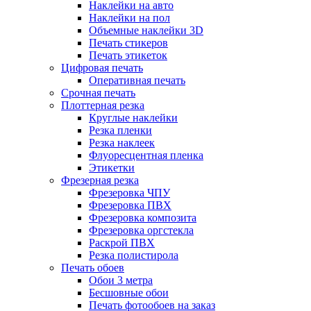
Наклейки на авто
Наклейки на пол
Объемные наклейки 3D
Печать стикеров
Печать этикеток
Цифровая печать
Оперативная печать
Срочная печать
Плоттерная резка
Круглые наклейки
Резка пленки
Резка наклеек
Флуоресцентная пленка
Этикетки
Фрезерная резка
Фрезеровка ЧПУ
Фрезеровка ПВХ
Фрезеровка композита
Фрезеровка оргстекла
Раскрой ПВХ
Резка полистирола
Печать обоев
Обои 3 метра
Бесшовные обои
Печать фотообоев на заказ