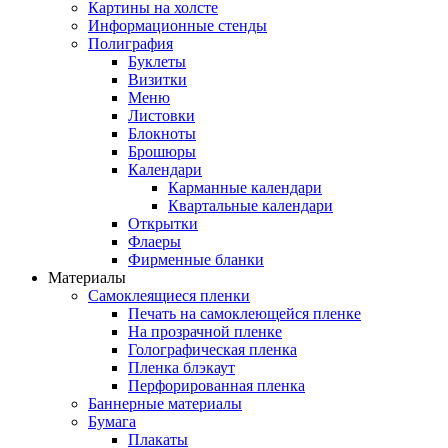
Картины на холсте
Информационные стенды
Полиграфия
Буклеты
Визитки
Меню
Листовки
Блокноты
Брошюры
Календари
Карманные календари
Квартальные календари
Открытки
Флаеры
Фирменные бланки
Материалы
Самоклеящиеся пленки
Печать на самоклеющейся пленке
На прозрачной пленке
Голографическая пленка
Пленка блэкаут
Перфорированная пленка
Баннерные материалы
Бумага
Плакаты