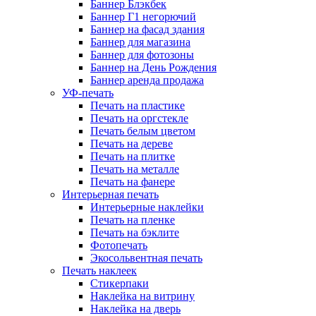
Баннер Блэкбек
Баннер Г1 негорючий
Баннер на фасад здания
Баннер для магазина
Баннер для фотозоны
Баннер на День Рождения
Баннер аренда продажа
УФ-печать
Печать на пластике
Печать на оргстекле
Печать белым цветом
Печать на дереве
Печать на плитке
Печать на металле
Печать на фанере
Интерьерная печать
Интерьерные наклейки
Печать на пленке
Печать на бэклите
Фотопечать
Экосольвентная печать
Печать наклеек
Стикерпаки
Наклейка на витрину
Наклейка на дверь