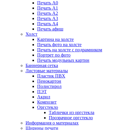
Печать А0
Печать А1
Печать А2
Печать А3
Печать А4
Печать афиш
Холст
Картина на холсте
Печать фото на холсте
Печать на холсте с подрамником
Портрет по фото
Печать модульных картин
Баннерная сетка
Листовые материалы
Пластик ПВХ
Пенокартон
Полистирол
ПЭТ
Акрил
Композит
Оргстекло
Таблички из оргстекла
Прозрачное оргстекло
Информация о материалах
Ширины печати