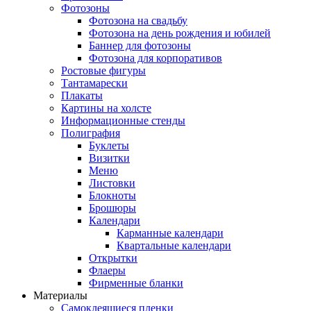
Фотозоны
Фотозона на свадьбу
Фотозона на день рождения и юбилей
Баннер для фотозоны
Фотозона для корпоративов
Ростовые фигуры
Тантамарески
Плакаты
Картины на холсте
Информационные стенды
Полиграфия
Буклеты
Визитки
Меню
Листовки
Блокноты
Брошюры
Календари
Карманные календари
Квартальные календари
Открытки
Флаеры
Фирменные бланки
Материалы
Самоклеящиеся пленки