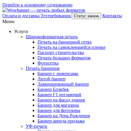
Перейти к основному содержанию
Оплата и доставка
Техтребования
Контакты
Статус заказа
Меню
Услуги
Широкоформатная печать
Печать на баннерной сетке
Печать на самоклеющейся пленке
Паспорт строительства
Печать больших форматов
Фотосетка
Печать баннеров
Баннер с люверсами
Литой баннер
Ламинированный баннер
Баннер Блэкбек
Баннер Г1 негорючий
Баннер на фасад здания
Баннер для магазина
Баннер для фотозоны
Баннер на День Рождения
Баннер аренда продажа
УФ-печать