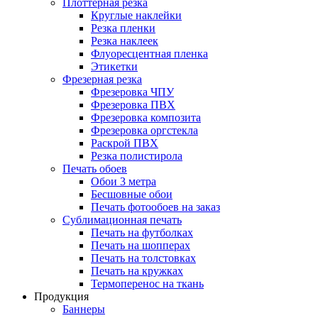
Плоттерная резка
Круглые наклейки
Резка пленки
Резка наклеек
Флуоресцентная пленка
Этикетки
Фрезерная резка
Фрезеровка ЧПУ
Фрезеровка ПВХ
Фрезеровка композита
Фрезеровка оргстекла
Раскрой ПВХ
Резка полистирола
Печать обоев
Обои 3 метра
Бесшовные обои
Печать фотообоев на заказ
Сублимационная печать
Печать на футболках
Печать на шопперах
Печать на толстовках
Печать на кружках
Термоперенос на ткань
Продукция
Баннеры