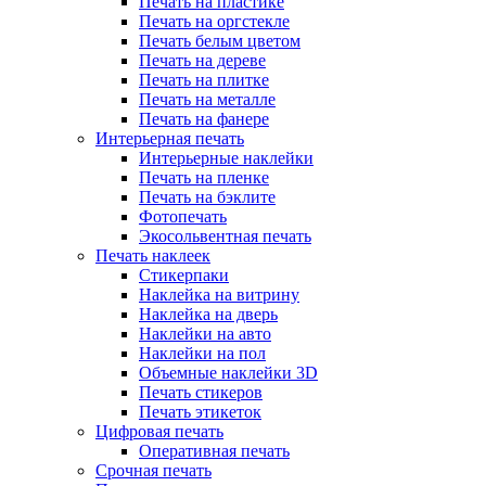
Печать на пластике
Печать на оргстекле
Печать белым цветом
Печать на дереве
Печать на плитке
Печать на металле
Печать на фанере
Интерьерная печать
Интерьерные наклейки
Печать на пленке
Печать на бэклите
Фотопечать
Экосольвентная печать
Печать наклеек
Стикерпаки
Наклейка на витрину
Наклейка на дверь
Наклейки на авто
Наклейки на пол
Объемные наклейки 3D
Печать стикеров
Печать этикеток
Цифровая печать
Оперативная печать
Срочная печать