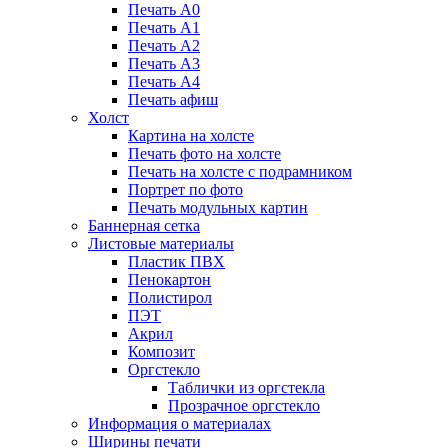
Печать А0
Печать А1
Печать А2
Печать А3
Печать А4
Печать афиш
Холст
Картина на холсте
Печать фото на холсте
Печать на холсте с подрамником
Портрет по фото
Печать модульных картин
Баннерная сетка
Листовые материалы
Пластик ПВХ
Пенокартон
Полистирол
ПЭТ
Акрил
Композит
Оргстекло
Таблички из оргстекла
Прозрачное оргстекло
Информация о материалах
Ширины печати