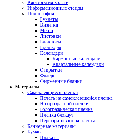
Картины на холсте
Информационные стенды
Полиграфия
Буклеты
Визитки
Меню
Листовки
Блокноты
Брошюры
Календари
Карманные календари
Квартальные календари
Открытки
Флаеры
Фирменные бланки
Материалы
Самоклеящиеся пленки
Печать на самоклеющейся пленке
На прозрачной пленке
Голографическая пленка
Пленка блэкаут
Перфорированная пленка
Баннерные материалы
Бумага
Плакаты