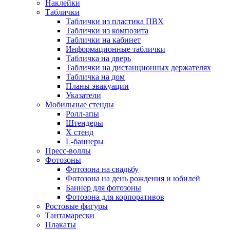
Наклейки
Таблички
Таблички из пластика ПВХ
Таблички из композита
Таблички на кабинет
Информационные таблички
Табличка на дверь
Таблички на дистанционных держателях
Табличка на дом
Планы эвакуации
Указатели
Мобильные стенды
Ролл-апы
Штендеры
Х стенд
L-баннеры
Пресс-воллы
Фотозоны
Фотозона на свадьбу
Фотозона на день рождения и юбилей
Баннер для фотозоны
Фотозона для корпоративов
Ростовые фигуры
Тантамарески
Плакаты