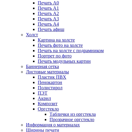
Печать А0
Печать А1
Печать А2
Печать А3
Печать А4
Печать афиш
Холст
Картина на холсте
Печать фото на холсте
Печать на холсте с подрамником
Портрет по фото
Печать модульных картин
Баннерная сетка
Листовые материалы
Пластик ПВХ
Пенокартон
Полистирол
ПЭТ
Акрил
Композит
Оргстекло
Таблички из оргстекла
Прозрачное оргстекло
Информация о материалах
Ширины печати