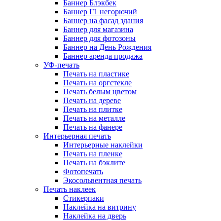
Баннер Блэкбек
Баннер Г1 негорючий
Баннер на фасад здания
Баннер для магазина
Баннер для фотозоны
Баннер на День Рождения
Баннер аренда продажа
УФ-печать
Печать на пластике
Печать на оргстекле
Печать белым цветом
Печать на дереве
Печать на плитке
Печать на металле
Печать на фанере
Интерьерная печать
Интерьерные наклейки
Печать на пленке
Печать на бэклите
Фотопечать
Экосольвентная печать
Печать наклеек
Стикерпаки
Наклейка на витрину
Наклейка на дверь