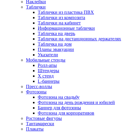
Наклейки
Таблички
Таблички из пластика ПВХ
Таблички из композита
Таблички на кабинет
Информационные таблички
Табличка на дверь
Таблички на дистанционных держателях
Табличка на дом
Планы эвакуации
Указатели
Мобильные стенды
Ролл-апы
Штендеры
Х стенд
L-баннеры
Пресс-воллы
Фотозоны
Фотозона на свадьбу
Фотозона на день рождения и юбилей
Баннер для фотозоны
Фотозона для корпоративов
Ростовые фигуры
Тантамарески
Плакаты