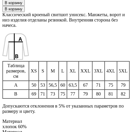
Классический кроеный свитшот унисекс. Манжеты, ворот и
низ изделия отделаны резинкой. Внутренняя сторона без
начеса.
Таблица
размеров,
XS
S
M
L
XL
XXL
3XL
4XL
5XL
см
A
50
53
56,5
60
63,5
67
71
75
79
B
69
71
73
75
77
79
80
81
82
Допускаются отклонения в 5% от указанных параметров по
размеру и цвету.
Материал
хлопок 60%
Материал