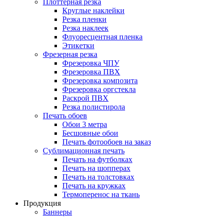
Плоттерная резка
Круглые наклейки
Резка пленки
Резка наклеек
Флуоресцентная пленка
Этикетки
Фрезерная резка
Фрезеровка ЧПУ
Фрезеровка ПВХ
Фрезеровка композита
Фрезеровка оргстекла
Раскрой ПВХ
Резка полистирола
Печать обоев
Обои 3 метра
Бесшовные обои
Печать фотообоев на заказ
Сублимационная печать
Печать на футболках
Печать на шопперах
Печать на толстовках
Печать на кружках
Термоперенос на ткань
Продукция
Баннеры