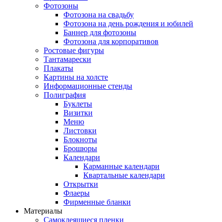
Фотозоны
Фотозона на свадьбу
Фотозона на день рождения и юбилей
Баннер для фотозоны
Фотозона для корпоративов
Ростовые фигуры
Тантамарески
Плакаты
Картины на холсте
Информационные стенды
Полиграфия
Буклеты
Визитки
Меню
Листовки
Блокноты
Брошюры
Календари
Карманные календари
Квартальные календари
Открытки
Флаеры
Фирменные бланки
Материалы
Самоклеящиеся пленки