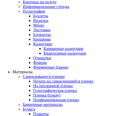
Картины на холсте
Информационные стенды
Полиграфия
Буклеты
Визитки
Меню
Листовки
Блокноты
Брошюры
Календари
Карманные календари
Квартальные календари
Открытки
Флаеры
Фирменные бланки
Материалы
Самоклеящиеся пленки
Печать на самоклеющейся пленке
На прозрачной пленке
Голографическая пленка
Пленка блэкаут
Перфорированная пленка
Баннерные материалы
Бумага
Плакаты