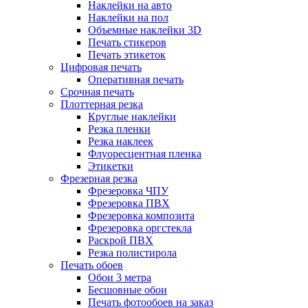
Наклейки на авто
Наклейки на пол
Объемные наклейки 3D
Печать стикеров
Печать этикеток
Цифровая печать
Оперативная печать
Срочная печать
Плоттерная резка
Круглые наклейки
Резка пленки
Резка наклеек
Флуоресцентная пленка
Этикетки
Фрезерная резка
Фрезеровка ЧПУ
Фрезеровка ПВХ
Фрезеровка композита
Фрезеровка оргстекла
Раскрой ПВХ
Резка полистирола
Печать обоев
Обои 3 метра
Бесшовные обои
Печать фотообоев на заказ