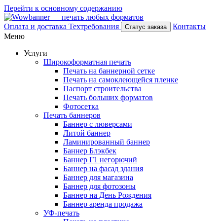
Перейти к основному содержанию
Оплата и доставка
Техтребования
Контакты
Статус заказа
Меню
Услуги
Широкоформатная печать
Печать на баннерной сетке
Печать на самоклеющейся пленке
Паспорт строительства
Печать больших форматов
Фотосетка
Печать баннеров
Баннер с люверсами
Литой баннер
Ламинированный баннер
Баннер Блэкбек
Баннер Г1 негорючий
Баннер на фасад здания
Баннер для магазина
Баннер для фотозоны
Баннер на День Рождения
Баннер аренда продажа
УФ-печать