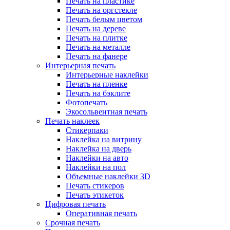
Печать на пластике
Печать на оргстекле
Печать белым цветом
Печать на дереве
Печать на плитке
Печать на металле
Печать на фанере
Интерьерная печать
Интерьерные наклейки
Печать на пленке
Печать на бэклите
Фотопечать
Экосольвентная печать
Печать наклеек
Стикерпаки
Наклейка на витрину
Наклейка на дверь
Наклейки на авто
Наклейки на пол
Объемные наклейки 3D
Печать стикеров
Печать этикеток
Цифровая печать
Оперативная печать
Срочная печать