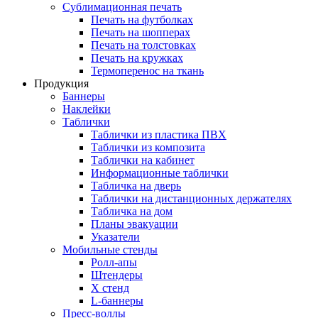
Сублимационная печать
Печать на футболках
Печать на шопперах
Печать на толстовках
Печать на кружках
Термоперенос на ткань
Продукция
Баннеры
Наклейки
Таблички
Таблички из пластика ПВХ
Таблички из композита
Таблички на кабинет
Информационные таблички
Табличка на дверь
Таблички на дистанционных держателях
Табличка на дом
Планы эвакуации
Указатели
Мобильные стенды
Ролл-апы
Штендеры
Х стенд
L-баннеры
Пресс-воллы