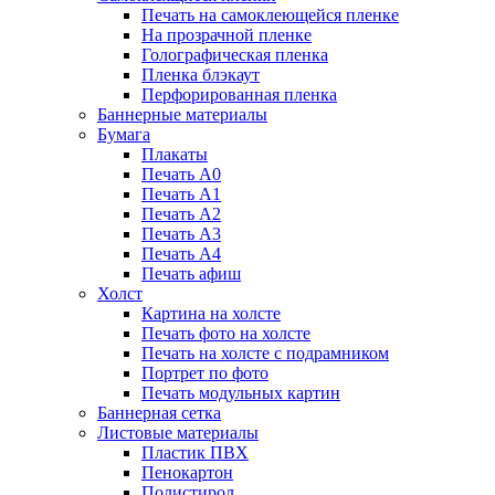
Печать на самоклеющейся пленке
На прозрачной пленке
Голографическая пленка
Пленка блэкаут
Перфорированная пленка
Баннерные материалы
Бумага
Плакаты
Печать А0
Печать А1
Печать А2
Печать А3
Печать А4
Печать афиш
Холст
Картина на холсте
Печать фото на холсте
Печать на холсте с подрамником
Портрет по фото
Печать модульных картин
Баннерная сетка
Листовые материалы
Пластик ПВХ
Пенокартон
Полистирол