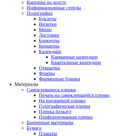
Картины на холсте
Информационные стенды
Полиграфия
Буклеты
Визитки
Меню
Листовки
Блокноты
Брошюры
Календари
Карманные календари
Квартальные календари
Открытки
Флаеры
Фирменные бланки
Материалы
Самоклеящиеся пленки
Печать на самоклеющейся пленке
На прозрачной пленке
Голографическая пленка
Пленка блэкаут
Перфорированная пленка
Баннерные материалы
Бумага
Плакаты