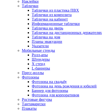
Наклейки
Таблички
Таблички из пластика ПВХ
Таблички из композита
Таблички на кабинет
Информационные таблички
Табличка на дверь
Таблички на дистанционных держателях
Табличка на дом
Планы эвакуации
Указатели
Мобильные стенды
Ролл-апы
Штендеры
Х стенд
L-баннеры
Пресс-воллы
Фотозоны
Фотозона на свадьбу
Фотозона на день рождения и юбилей
Баннер для фотозоны
Фотозона для корпоративов
Ростовые фигуры
Тантамарески
Плакаты