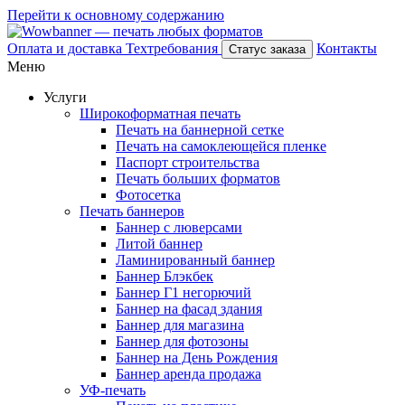
Перейти к основному содержанию
Оплата и доставка
Техтребования
Контакты
Статус заказа
Меню
Услуги
Широкоформатная печать
Печать на баннерной сетке
Печать на самоклеющейся пленке
Паспорт строительства
Печать больших форматов
Фотосетка
Печать баннеров
Баннер с люверсами
Литой баннер
Ламинированный баннер
Баннер Блэкбек
Баннер Г1 негорючий
Баннер на фасад здания
Баннер для магазина
Баннер для фотозоны
Баннер на День Рождения
Баннер аренда продажа
УФ-печать