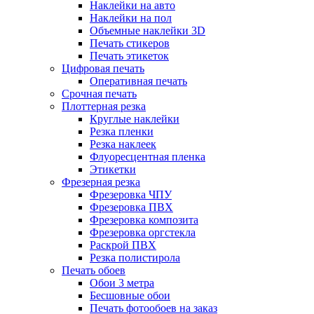
Наклейки на авто
Наклейки на пол
Объемные наклейки 3D
Печать стикеров
Печать этикеток
Цифровая печать
Оперативная печать
Срочная печать
Плоттерная резка
Круглые наклейки
Резка пленки
Резка наклеек
Флуоресцентная пленка
Этикетки
Фрезерная резка
Фрезеровка ЧПУ
Фрезеровка ПВХ
Фрезеровка композита
Фрезеровка оргстекла
Раскрой ПВХ
Резка полистирола
Печать обоев
Обои 3 метра
Бесшовные обои
Печать фотообоев на заказ