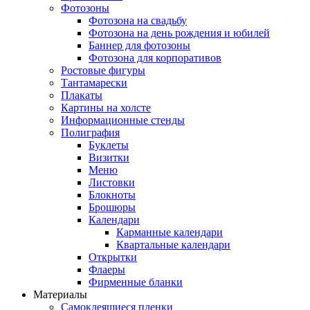
Фотозоны
Фотозона на свадьбу
Фотозона на день рождения и юбилей
Баннер для фотозоны
Фотозона для корпоративов
Ростовые фигуры
Тантамарески
Плакаты
Картины на холсте
Информационные стенды
Полиграфия
Буклеты
Визитки
Меню
Листовки
Блокноты
Брошюры
Календари
Карманные календари
Квартальные календари
Открытки
Флаеры
Фирменные бланки
Материалы
Самоклеящиеся пленки