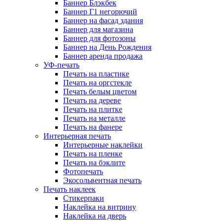
Баннер Блэкбек
Баннер Г1 негорючий
Баннер на фасад здания
Баннер для магазина
Баннер для фотозоны
Баннер на День Рождения
Баннер аренда продажа
УФ-печать
Печать на пластике
Печать на оргстекле
Печать белым цветом
Печать на дереве
Печать на плитке
Печать на металле
Печать на фанере
Интерьерная печать
Интерьерные наклейки
Печать на пленке
Печать на бэклите
Фотопечать
Экосольвентная печать
Печать наклеек
Стикерпаки
Наклейка на витрину
Наклейка на дверь