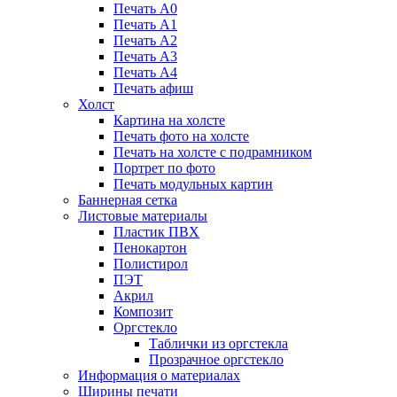
Печать А0
Печать А1
Печать А2
Печать А3
Печать А4
Печать афиш
Холст
Картина на холсте
Печать фото на холсте
Печать на холсте с подрамником
Портрет по фото
Печать модульных картин
Баннерная сетка
Листовые материалы
Пластик ПВХ
Пенокартон
Полистирол
ПЭТ
Акрил
Композит
Оргстекло
Таблички из оргстекла
Прозрачное оргстекло
Информация о материалах
Ширины печати