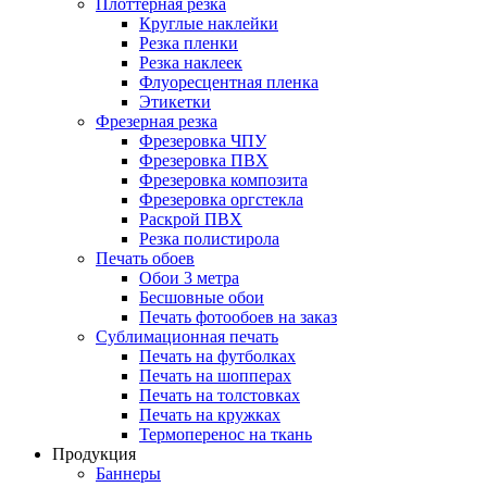
Плоттерная резка
Круглые наклейки
Резка пленки
Резка наклеек
Флуоресцентная пленка
Этикетки
Фрезерная резка
Фрезеровка ЧПУ
Фрезеровка ПВХ
Фрезеровка композита
Фрезеровка оргстекла
Раскрой ПВХ
Резка полистирола
Печать обоев
Обои 3 метра
Бесшовные обои
Печать фотообоев на заказ
Сублимационная печать
Печать на футболках
Печать на шопперах
Печать на толстовках
Печать на кружках
Термоперенос на ткань
Продукция
Баннеры