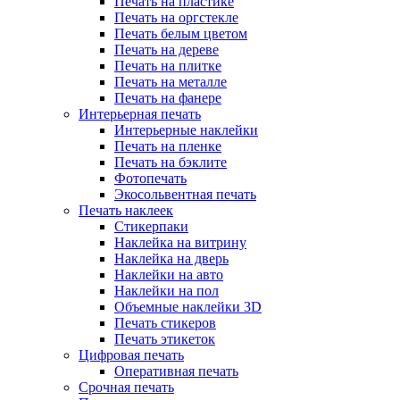
Печать на пластике
Печать на оргстекле
Печать белым цветом
Печать на дереве
Печать на плитке
Печать на металле
Печать на фанере
Интерьерная печать
Интерьерные наклейки
Печать на пленке
Печать на бэклите
Фотопечать
Экосольвентная печать
Печать наклеек
Стикерпаки
Наклейка на витрину
Наклейка на дверь
Наклейки на авто
Наклейки на пол
Объемные наклейки 3D
Печать стикеров
Печать этикеток
Цифровая печать
Оперативная печать
Срочная печать