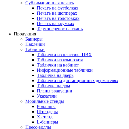
Сублимационная печать
Печать на футболках
Печать на шопперах
Печать на толстовках
Печать на кружках
Термоперенос на ткань
Продукция
Баннеры
Наклейки
Таблички
Таблички из пластика ПВХ
Таблички из композита
Таблички на кабинет
Информационные таблички
Табличка на дверь
Таблички на дистанционных держателях
Табличка на дом
Планы эвакуации
Указатели
Мобильные стенды
Ролл-апы
Штендеры
Х стенд
L-баннеры
Пресс-воллы