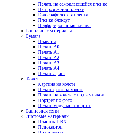
Печать на самоклеющейся пленке
На прозрачной пленке
Голографическая пленка
Пленка блэкаут
Перфорированная пленка
Баннерные материалы
Бумага
Плакаты
Печать А0
Печать А1
Печать А2
Печать А3
Печать А4
Печать афиш
Холст
Картина на холсте
Печать фото на холсте
Печать на холсте с подрамником
Портрет по фото
Печать модульных картин
Баннерная сетка
Листовые материалы
Пластик ПВХ
Пенокартон
Полистирол